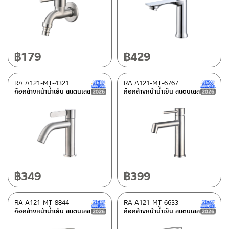
Brass
(28)
Color
฿
179
฿
429
Gun gray
(1)
Stainless steel MATT
(51)
RA A121-MT-4321
RA A121-MT-6767
New Arrival สินค้าใหม่ ปี 2026
Stainless steel SHINY
(2)
ก๊อกล้างหน้าน้ำเย็น สแตนเลส
ก๊อกล้างหน้าน้ำเย็น สแตนเลส
Shiny chrome
(79)
Black
(13)
Golden
(4)
White
(3)
฿
349
฿
399
Type
BEN-fittings
(47)
RA A121-MT-8844
RA A121-MT-6633
New Arrival สินค้าใหม่ ปี 2026
ก๊อกล้างหน้าน้ำเย็น สแตนเลส
ก๊อกล้างหน้าน้ำเย็น สแตนเลส
Rasland-fittings
(106)