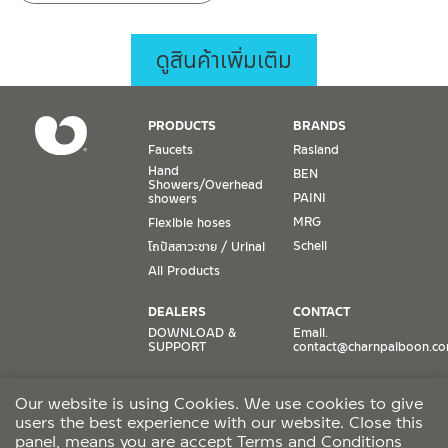
ดูสินค้าเพิ่มเติม
PRODUCTS
BRANDS
Faucets
Rasland
Hand
BEN
Showers/Overhead
PAINI
showers
MRG
Flexible hoses
Schell
โถปัสสาวะชาย / Urinal
All Products
DEALERS
CONTACT
DOWNLOAD &
Email.
SUPPORT
contact@charnpaiboon.c
ONLINE STORES
SOCIAL MEDIA
Our website is using Cookies. We use cookies to give
Lazada
TikTok
users the best experience with our website. Close this
Shopee
Facebook
panel, means you are accept
Terms and Conditions