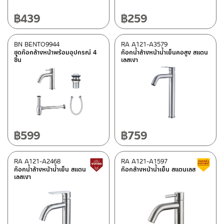
฿
439
฿
259
BN BENTO9944
RA A121-A3579
ชุดก๊อกล้างหน้าพร้อมอุปกรณ์ 4
ก๊อกน้ำล้างหน้าน้ำเย็นคอสูง สแตน
ชิ้น
เลสเงา
฿
599
฿
759
RA A121-A2468
RA A121-A1597
Lower price tag
ก๊อกน้ำล้างหน้าน้ำเย็น สแตน
ก๊อกล้างหน้าน้ำเย็น สแตนเลส
เลสเงา