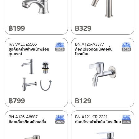
Category
ก๊อกล้างหน้าพร้อมอุปกรณ์
(3)
Faucet valued set
(8)
฿
199
฿
329
ก๊อกคอสั้น / ก๊อกสนาม
(17)
Cold water faucets
(88)
RA VALUE5566
BN A126-A3377
New Arrival สินค้าใหม่ ปี 2026
ชุดก๊อกอ่างล้างหน้าพร้อม
ก๊อกเดี่ยวติดผนังคอสั้น
Basin faucet HIGH/TALL
(8)
อุปกรณ์
โครเมียม
ก๊อกล้างหน้าน้ำเย็นแบบเซ็นเซอร์
(1)
Material
สแตนเลส เกรด 304
(27)
฿
799
฿
129
ซิงค์
(7)
Please look up from the details section
(7)
BN A126-A8887
BN A121-CR-2221
New Arrival สินค้าใหม่ ปี 2026
Zinc
(42)
ก๊อกเดี่ยวติดผนังคอสั้น
ก๊อกล้างหน้าน้ำเย็น โครเมียม
Stainless steel
(42)