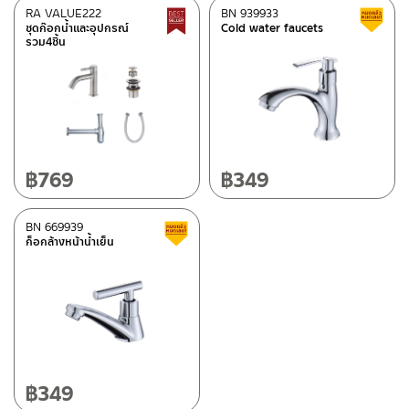
RA VALUE222
BN 939933
Best seller
ชุดก๊อกน้ำและอุปกรณ์
Cold water faucets
รวม4ชิ้น
฿
769
฿
349
BN 669939
Clearance sale
ก็อกล้างหน้าน้ำเย็น
฿
349