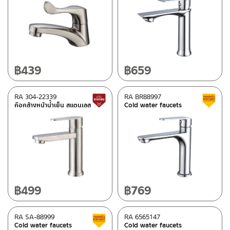
฿
439
฿
659
RA 304-22339
RA BR88997
Lower price tag
ก๊อกล้างหน้าน้ำเย็น สแตนเลส
Cold water faucets
฿
499
฿
769
RA SA-88999
RA 6565147
Clearance sale
Cold water faucets
Cold water faucets