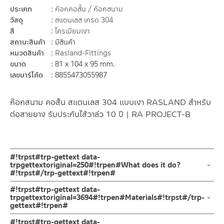
ประเภท
ก๊อกคอสั้น / ก๊อกสนาม
วัสดุ
สแตนเลส เกรด 304
สี
โครเมียมเงา
สถานะสินค้า
มีสินค้า
หมวดสินค้า
Rasland-Fittings
ขนาด
81 x 104 x 95 mm.
เลขบาร์โค้ด
8855473055987
ก๊อกสนาม คอสั้น สแตนเลส 304 แบบเงา RASLAND สำหรับ
ต่อสายยาง รับประกันไส้วาล์ว 10 ปี | RA PROJECT-B
#!trpst#trp-gettext data-
trpgettextoriginal=250#!trpen#What does it do?
#!trpst#/trp-gettext#!trpen#
ก๊อกคอสั้น ก็อกสนาม แบบมีข้อต่อสายยาง ก๊อกปากสนามติดผนัง ก็
#!trpst#trp-gettext data-
อกติดผนัง ผลิตจากสแตนเลส เกรด 304 ชุบสีโครเมี่ยม ก้านเปิด-ปิด
trpgettextoriginal=3694#!trpen#Materials#!trpst#/trp-
gettext#!trpen#
แบบปัด รับประกันวาล์วน้ำไม่รั่วซึม 10 ปี
ตัวก๊อกสนาม คอสั้น
#!trpst#trp-gettext data-