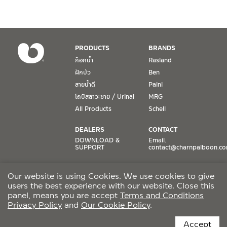
เงื่อนไขการรับประกันสินค้า
1. การรับประกัน จะต้องมีหลักฐานการซื้อ หรือ ใบเสร็จ โดยทางบริษัทฯ
ขอตรวจสอบโดยนับวันซื้อขายเป็นสำคัญ ทางบริษัทฯ ไม่สามารถให้
เงื่อนไขการรับประกันสินค้าได้ หากไม่มีเอกสารดังกล่าว
PRODUCTS
BRANDS
ก๊อกน้ำ
Rasland
2. การรับประกันสินค้า จะรับประกันฉพาะสินค้าที่อยู่ในสภาพการใช้งาน
ฝักบัว
Ben
ปกติ หากมีตำหนิ ชำรุด ร้าว ตกพื้น หรือสภาพภายนอกอยู่ในสภาพที่ใช้
สายน้ำดี
Paini
งานไม่ได้ ทางบริษัทฯ ถือว่าไม่อยู่ในเงื่อนไขการรับประกัน
โถปัสสาวะชาย / Urinal
MRG
3. การรับประกันสินค้า จะรับประกันเฉพาะชิ้นส่วนที่แจ้ง เช่น ก๊อกน้ำ จะ
All Products
Schell
รับประกันเฉพาะวาล์วก๊อกน้ำไม่รั่วซึม ดังนั้นการรับประกันจะเป็นการ
เปลี่ยนเฉพาะชิ้นส่วนที่รับประกันนั้นๆ
DEALERS
CONTACT
DOWNLOAD &
Email.
SUPPORT
contact@charnpaiboon.c
4. ในกรณีที่ทางบริษัทฯ ต้องชดเชยสินค้าชิ้นใหม่ให้ลูกค้า ทางบริษัทฯ จะ
ไม่ได้จัดหาช่างในการติดตั้งใหม่ หรือจัดหาช่างในการรื้อถอนสินค้าที่เสีย
ONLINE STORES
SOCIAL MEDIA
หายให้กับลูกค้า หากมีวัสดุอุปกรณ์ที่เกี่ยวเนื่องกับสินค้าของบริษัทฯ ที่มี
Our website is using Cookies. We use cookies to give
Lazada
TikTok
ผลกระทบกับการติดตั้งใหม่ หรือเกิดจากการรื้อถอนสินค้าที่เสียหาย ทา
users the best experience with our website. Close this
Shopee
Facebook
งบริษัทฯ จะไม่รับผิดชอบถึงค่าใช้จ่าย หรือชดเชยวัสดุอุปกรณ์ที่เกี่ยว
panel, means you are accept
Terms and Conditions
Privacy Policy
and
Our Cookie Policy
.
เนื่องนั้นๆ
CCTV POLICY
Accept
5. การรับประกันจะไม่ครอบคลุมถึงค่าความเสียหายใดๆ ที่เกิดขึ้นจากตัว