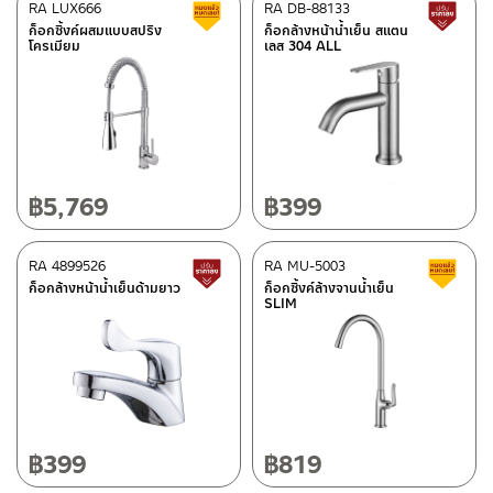
RA LUX666
RA DB-88133
สินค้าลดราคา เคลียร์สต็อก
ส
–
ซื้อสินค้าชิ้นนี้บน Lazada
>>
คลิกที่นี่
<<
ก็อกซิ้งค์ผสมแบบสปริง
ก็อกล้างหน้าน้ำเย็น สแตน
ศูนย์บริการและอะไหล่ กรุงเทพฯ
โครเมียม
เลส 304 ALL
ติดต่อพนักงานขาย / Contact Sales Staff
662/61-62 ถนน พระราม3 แขวงบางโพงพาง เขตยานนาวา กรุงเทพฯ
โทร: 02-285-5795
10120
LINE:
@charnpaiboon.sales
โทร: 02-358-0080 / 080-075-8668 / 091-545-0556
ศูนย์บริการและอะไหล่
เชียงใหม่
฿
5,769
฿
399
118/33 โครงการอรสิริน ม.8 ต.สันปูเลย อ.ดอยสะเก็ด เชียงใหม่
50220
RA 4899526
RA MU-5003
สินค้าปรับราคาลดลง
ส
โทร: 080-075-2626
ก็อกล้างหน้าน้ำเย็นด้ามยาว
ก็อกซิ้งค์ล้างจานน้ำเย็น
ติดต่อ ชาญไพบูลย์ / Contact Us
คลิกที่นี่
SLIM
วันและเวลาทำการ
วันจันทร์ – วันศุกร์ เวลา 8:30-17:30 น.
วันเสาร์ เวลา 8:30-15:00 น.
หยุดวันอาทิตย์ และวันหยุดนักขัตฤกษ์
฿
399
฿
819