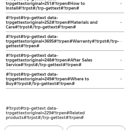
ก๊อกคอสั้น ก็อกสนาม แบบมีข้อต่อสายยาง ก๊อกปากสนามติดผนัง ผลิต
ผลิตจาก สแตนเลสเกรด 304
trpgettextoriginal=251#!trpen#How to
Install#!trpst#/trp-gettext#!trpen#
จากสแตนเลส เกรด 304 ชุบสีโครเมี่ยม แข็งแรงทนทาน การเปิด-ปิด น้ำ
ออกแบบมือจับแบบก้านปัดง่ายต่อการปล่อยสายน้ำชำระล้างทำความ
ข้อแนะนำในการติดตั้ง
สำหรับ การติดตั้ง ก๊อกน้ำ วาล์วเปิดปิดน้ำ
#!trpst#trp-gettext data-
สะอาด ทั้งยังสามารถติดตั้งได้ทั้งภายในและภายนอกอาคาร ปากก๊อก
ฝักบัว และ ชุดสายฉีดชำระ
trpgettextoriginal=252#!trpen#Materials and
สำหรับต่อสายยางเพื่อเพิ่มประโยชน์การใช้งาน อาทิ การรดน้ำต้นไม้ใน
Care#!trpst#/trp-gettext#!trpen#
สำหรับการติดตั้งใหม่ ให้ไล่ฝุ่น เศษทราย เศษท่อ ออกจากท่อน้ำก่อนติด
สวนหรือล้างรถ เป็นต้น เพื่อเป็นการยืนยันความคงทนของวาล์วน้ำ จึง
ตั้งสินค้า โดยปล่อยน้ำให้ไหลออกจากท่อนาน 1 นาที เพื่อให้แรงน้ำพัด
คำแนะนำในการดูแลรักษาผลิตภัณฑ์
#!trpst#trp-gettext data-
กล้ารับประกัน 10 ปี เต็ม
พาเศษละอองต่างๆ ออกจากท่อน้ำ มิเช่นนั้นสิ่งสกปรกจะเข้าไปภายใน
1. ไม่ทำสินค้าให้เกิดความเสียหายอื่น ๆ นอกจากการใช้งานปกติ เช่นไม่
trpgettextoriginal=3695#!trpen#Warranty#!trpst#/trp-
gettext#!trpen#
สินค้าและสร้างความเสียหายได้ หากตรวจพบเศษละอองต่างๆในสินค้า
ทำตก ไม่งัดหรือโยกสินค้าแรงๆ
จะไม่อยู่ในเงื่อนไขการรับประกัน
2. ทำความสะอาดสินค้าโดยการใช้ผ้านุ่มๆชุบน้ำหมาดๆแล้วเช็ดให้แห้ง
รับประกันไส้วาล์ว ไม่รั่วซึม 10 ปี
#!trpst#trp-gettext data-
3. ห้ามใช้สารเคมีที่มีฤทธิ์เป็นกรด ในการทำความสะอาด เนื่องจากผิว
trpgettextoriginal=248#!trpen#After Sales
Service#!trpst#/trp-gettext#!trpen#
ของสินค้าจะเสียหายได้
4. ห้ามใช้แปรง วัสดุแข็ง หยาบ ห้ามใช้ฝอยขัดทำความสะอาด ขัดหรือถู
ช่องทางออนไลน์
#!trpst#trp-gettext data-
บนตัวสินค้า ซึ่งจะสร้างความเสียหายให้เกิดขึ้นกับผิวของสินค้าได้
– Email: contact@charnpaiboon.com
trpgettextoriginal=249#!trpen#Where to
Buy#!trpst#/trp-gettext#!trpen#
– LINE: @Rasland
ร้านค้าตัวแทนจำหน่ายใกล้บ้านคุณ / Our Dealer
คลิกที่นี่
ร้านค้าออนไลน์ของชาญไพบูลย์ / Charnpaiboon Online Store
#!trpst#trp-gettext data-
– Shopee
trpgettextoriginal=229#!trpen#Related
–
Lazada
products#!trpst#/trp-gettext#!trpen#
–
ซื้อสินค้าชิ้นนี้บน Shopee
>>
คลิกที่นี่
<<