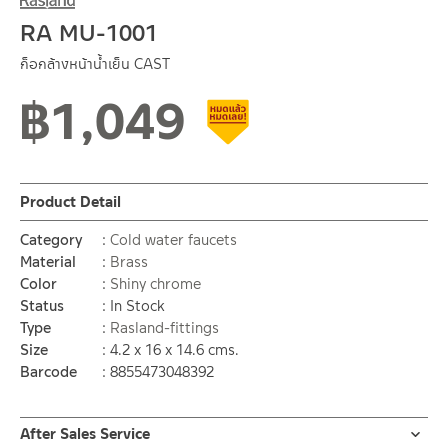
RA MU-1001
ก็อกล้างหน้าน้ำเย็น CAST
฿
1,049
Clearance sale
Product Detail
Category
Cold water faucets
Material
Brass
Color
Shiny chrome
Status
In Stock
Type
Rasland-fittings
Size
4.2 x 16 x 14.6 cms.
Barcode
8855473048392
After Sales Service