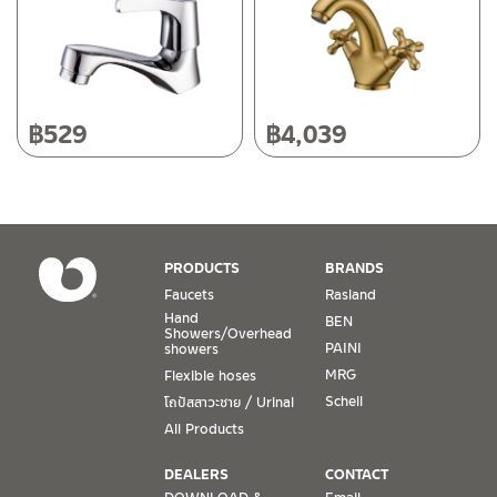
Tel: 080-075-2626
Operating Time
Monday – Friday 8:30-17:30 hrs.
Saturday 8:30-15:00 hrs.
฿
529
฿
4,039
Closed on Sunday and Special / Public Holidays
Conditions for Product Warranty
1. A proof of purchase, or seller’s receipt, shall be required
PRODUCTS
BRANDS
to validate product warranty which will be checked against
Faucets
Rasland
the date of purchase. In the absence of such proof of
Hand
BEN
purchase, no warranty claims can be made.
Showers/Overhead
PAINI
showers
MRG
Flexible hoses
2. To be eligible for warranty claims, a product must be in
its proper working condition. If defects such as dents,
Schell
โถปัสสาวะชาย / Urinal
cracks, or impact breakage are evident, or its overall
All Products
condition is that of a non-working item, then warranty shall
be voided.
DEALERS
CONTACT