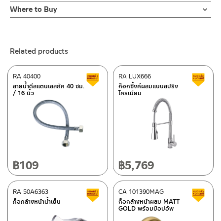
Online Platform
Where to Buy
– Email: contact@charnpaiboon.com
ร้านค้าตัวแทนจำหน่ายใกล้บ้านคุณ / Our Dealer
Click Here
– LINE: @Rasland
ร้านค้าออนไลน์ของชาญไพบูลย์ / Charnpaiboon Online Store
Related products
– Shopee
–
Lazada
RA 40400
RA LUX666
Clearance sale
C
ติดต่อพนักงานขาย / Contact Sales Staff
สายน้ำดีสแตนเลสถัก 40 ซม.
ก็อกซิ้งค์ผสมแบบสปริง
/ 16 นิ้ว
โครเมียม
Tel: 02-285-5795
LINE:
@charnpaiboon.sales
After Sales Service Center – Bangkok
662/61-62 Rama 3 Road, Bangpongpang, Yannawa,
Bangkok 10120
Tel: 02-358-0080 / 080-075-8668 / 091-545-0556
฿
109
฿
5,769
ติดต่อ ชาญไพบูลย์ / Contact Us
Click Here
After Sales Service Center
RA 50A6363
Chiangmai
CA 101390MAG
Clearance sale
C
ก็อกล้างหน้าน้ำเย็น
ก็อกล้างหน้าผสม MATT
GOLD พร้อมป๊อปอัพ
118/33 Onsirin M.8, Sunpuloey, Doysaked, Chaingmai 50220