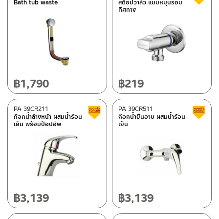
Bath tub waste
สต็อปวาล์ว แบบหมุนรอบ
ทิศทาง
฿
1,790
฿
219
PA 39CR211
PA 39CR511
Clearance sale
ก๊อกน้ำล้างหน้า ผสมน้ำร้อน
ก๊อกน้ำยืนอาบ ผสมน้ำร้อน
เย็น พร้อมป๊อปอัพ
เย็น
฿
3,139
฿
3,139