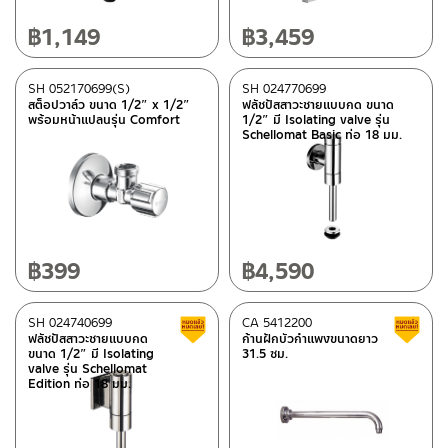
฿
1,149
฿
3,459
SH 052170699(S)
SH 024770699
สต็อปวาล์ว ขนาด 1/2″ x 1/2″
ฟลัชปัสสาวะชายแบบกด ขนาด
พร้อมหน้าแปลนรุ่น Comfort
1/2″ มี Isolating valve รุ่น
Schellomat Basic ท่อ 18 มม.
฿
399
฿
4,590
SH 024740699
CA 5412200
Clearance sale
ฟลัชปัสสาวะชายแบบกด
ก้านฝักบัวกำแพงขนาดยาว
ขนาด 1/2″ มี Isolating
31.5 ซม.
valve รุ่น Schellomat
Edition ท่อ 18 มม.