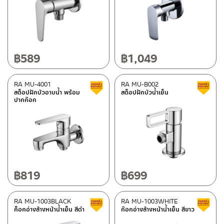
฿
589
฿
1,049
RA MU-4001
RA MU-B002
Clearance sale
สต็อปฝักบัวอาบน้ำ พร้อม
สต็อปฝักบัวน้ำเย็น
ปากก๊อก
฿
819
฿
699
RA MU-1003BLACK
RA MU-1003WHITE
Clearance sale
ก็อกอ่างล้างหน้าน้ำเย็น สีดำ
ก๊อกอ่างล้างหน้าน้ำเย็น สีขาว