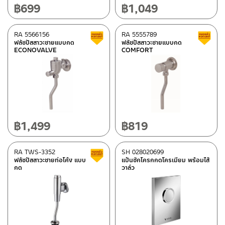
฿
699
฿
1,049
RA 5566156
RA 5555789
Clearance sale
ฟลัชปัสสาวะชายแบบกด
ฟลัชปัสสาวะชายแบบกด
ECONOVALVE
COMFORT
฿
1,499
฿
819
RA TWS-3352
SH 028020699
Clearance sale
ฟลัชปัสสาวะชายท่อโค้ง แบบ
แป้นชักโครกกดโครเมียม พร้อมไส้
กด
วาล์ว