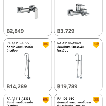
Special tags
OVO COLLECTION
(8)
MATT GOLD COLLECTION
(21)
฿
2,849
฿
3,729
REVERSE COLLECTION
(7)
RA A1118-A5555
RA A1118-A9999
Clearance sale
ก๊อกน้ำผสมขึ้นจากพื้น
ก๊อกน้ำผสมขึ้นจากพื้น
โครเมียม
โครเมียม
Status
Normal stock level
(8)
Clearance sale
(124)
In stock
฿
14,289
฿
19,789
RA A1118-A3333
RA 102168C
Clearance sale
ก๊อกน้ำผสมขึ้นจากพื้น
ก๊อกลงอ่างผสม แบบขึ้นจาก
โครเมียม
พื้น พร้อมฝักบัวชุด รุ่น