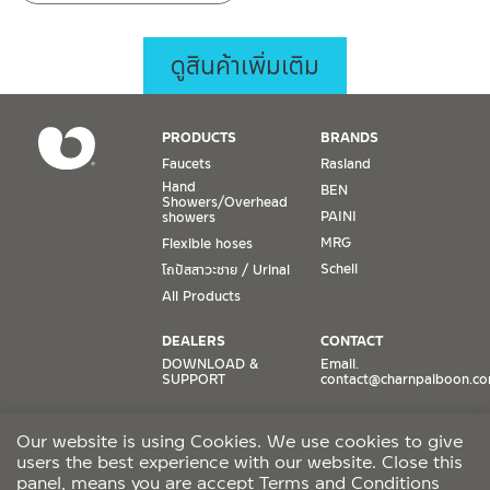
ดูสินค้าเพิ่มเติม
PRODUCTS
BRANDS
Faucets
Rasland
Hand
BEN
Showers/Overhead
PAINI
showers
MRG
Flexible hoses
Schell
โถปัสสาวะชาย / Urinal
All Products
DEALERS
CONTACT
DOWNLOAD &
Email.
SUPPORT
contact@charnpaiboon.c
ONLINE STORES
SOCIAL MEDIA
Our website is using Cookies. We use cookies to give
Lazada
TikTok
users the best experience with our website. Close this
Shopee
Facebook
panel, means you are accept
Terms and Conditions