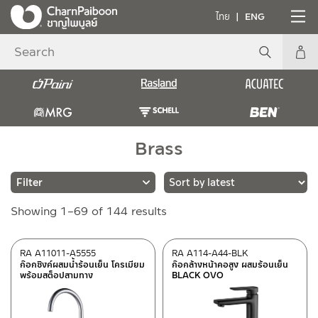
ไทย
ENG
Brass
Sorted
Showing 1–69 of 144 results
Brands
by
latest
PAINI
(24)
RA A11011-A5555
RA A114-A44-BLK
ก๊อกซิงค์ผสมน้ำร้อนเย็น โครเมียม
ก๊อกล้างหน้าคอสูง ผสมร้อนเย็น
RASLAND
(115)
พร้อมสต็อปสามทาง
BLACK OVO
SCHELL
(5)