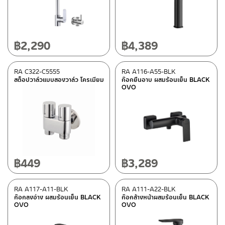
Category
ก๊อกน้ำห้องครัว
(23)
฿
2,290
฿
4,389
Bathroom accessories
(16)
Hand Showers/Overhead showers
(1)
RA C322-C5555
RA A116-A55-BLK
สต็อปวาล์วแบบสองวาล์ว โครเมียม
ก๊อกยืนอาบ ผสมร้อนเย็น BLACK
Faucets
(67)
OVO
Bidet sprayers
(2)
Floor Drainers
(2)
Valve
(15)
Bathrooms accessories
(4)
Rain Shower/Showerpipe
(1)
฿
449
฿
3,289
basin waste/bathtub waste
(4)
wall Concealed Valve
(1)
วาล์วขับล้างโถปัสสาวะชาย
(8)
RA A117-A11-BLK
RA A111-A22-BLK
ก๊อกลงอ่าง ผสมร้อนเย็น BLACK
ก๊อกล้างหน้าผสมร้อนเย็น BLACK
OVO
OVO
Color