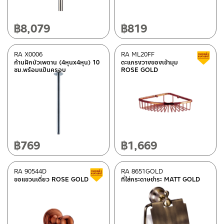
฿
8,079
฿
819
RA X0006
RA ML20FF
ก้านฝักบัวเพดาน (4หุนx4หุน) 10
ตะแกรงวางของเข้ามุม
ซม.พร้อมแป้นครอบ
ROSE GOLD
฿
769
฿
1,669
RA 90544D
RA 8651GOLD
Clearance sale
ขอแขวนเดี่ยว ROSE GOLD
ที่ใส่กระดาษชำระ MATT GOLD