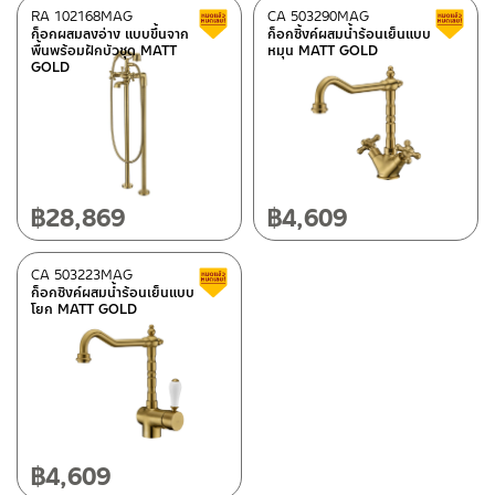
RA 102168MAG
CA 503290MAG
Clearance sale
ก็อกผสมลงอ่าง แบบขึ้นจาก
ก็อกซิ้งค์ผสมน้ำร้อนเย็นแบบ
พื้นพร้อมฝักบัวชุด MATT
หมุน MATT GOLD
GOLD
฿
28,869
฿
4,609
CA 503223MAG
Clearance sale
ก็อกซิงค์ผสมน้ำร้อนเย็นแบบ
โยก MATT GOLD
฿
4,609