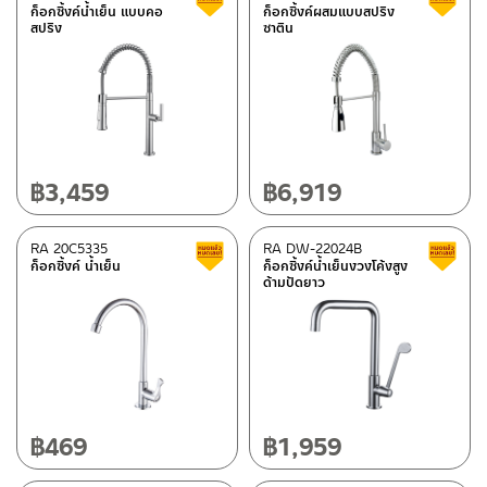
ก็อกซิ้งค์น้ำเย็น แบบคอ
ก็อกซิ้งค์ผสมแบบสปริง
สปริง
ซาติน
฿
3,459
฿
6,919
RA 20C5335
RA DW-22024B
Clearance sale
ก็อกซิ้งค์ น้ำเย็น
ก็อกซิ้งค์น้ำเย็นงวงโค้งสูง
ด้ามปัดยาว
฿
469
฿
1,959