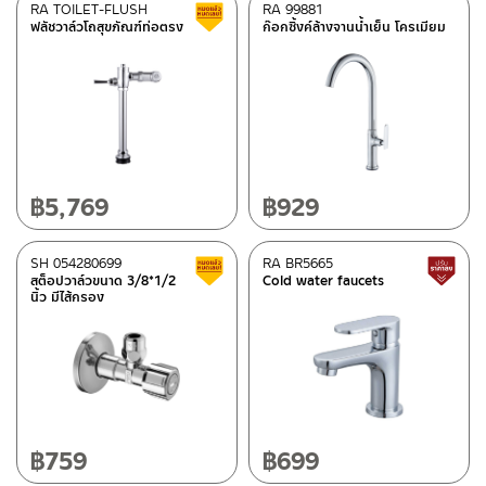
RA TOILET-FLUSH
RA 99881
Clearance sale
ฟลัชวาล์วโถสุขภัณฑ์ท่อตรง
ก๊อกซิ้งค์ล้างจานน้ำเย็น โครเมียม
฿
5,769
฿
929
SH 054280699
RA BR5665
Clearance sale
สต็อปวาล์วขนาด 3/8*1/2
Cold water faucets
นิ้ว มีไส้กรอง
฿
759
฿
699