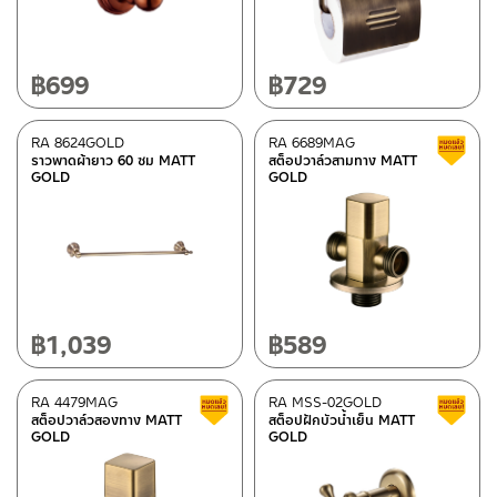
฿
699
฿
729
RA 8624GOLD
RA 6689MAG
ราวพาดผ้ายาว 60 ซม MATT
สต็อปวาล์วสามทาง MATT
GOLD
GOLD
฿
1,039
฿
589
RA 4479MAG
RA MSS-02GOLD
Clearance sale
สต็อปวาล์วสองทาง MATT
สต็อปฝักบัวน้ำเย็น MATT
GOLD
GOLD