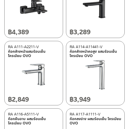
Stainless steel MATT
(1)
Stainless steel SHINY
(1)
Shiny chrome
(91)
฿
4,389
฿
3,289
Black
(7)
Matt bronze
(4)
RA A111-A2211-V
RA A114-A11441-V
Golden
(25)
ก๊อกล้างหน้าผสมร้อนเย็น
ก๊อกล้างหน้าคอสูง ผสมร้อนเย็น
โครเมียม OVO
โครเมียม OVO
White
(3)
Rose gold
(12)
Type
฿
2,849
฿
3,949
PAINI-fittings
(24)
Rasland-Accessories
(16)
RA A116-A5111-V
RA A117-A1111-V
Rasland-fittings
(98)
ก๊อกยืนอาบ ผสมร้อนเย็น
ก๊อกลงอ่าง ผสมร้อนเย็น โครเมียม
โครเมียม OVO
OVO
Schell-fittings
(5)