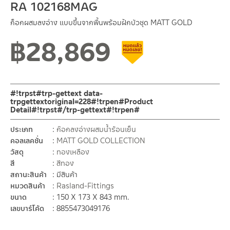
RA 102168MAG
ก็อกผสมลงอ่าง แบบขึ้นจากพื้นพร้อมฝักบัวชุด MATT GOLD
฿
28,869
สินค้าลดราคา เคลียร์สต็อก
#!trpst#trp-gettext data-
trpgettextoriginal=228#!trpen#Product
Detail#!trpst#/trp-gettext#!trpen#
ประเภท
ก๊อกลงอ่างผสมน้ำร้อนเย็น
คอลเลคชั่น
MATT GOLD COLLECTION
วัสดุ
ทองเหลือง
สี
สีทอง
สถานะสินค้า
มีสินค้า
หมวดสินค้า
Rasland-Fittings
ขนาด
150 X 173 X 843 mm.
เลขบาร์โค้ด
8855473049176