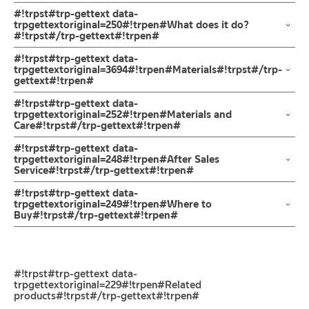
#!trpst#trp-gettext data-
trpgettextoriginal=250#!trpen#What does it do?
#!trpst#/trp-gettext#!trpen#
ประเภท/ชนิดสินค้า
#!trpst#trp-gettext data-
ก๊อกผสมน้ำร้อนเย็น
trpgettextoriginal=3694#!trpen#Materials#!trpst#/trp-
gettext#!trpen#
รูปแบบการใช้งาน/การใช้งานพิเศษ
ผลิตจากทองเหลือง ไม่เป็นสนิม ทนทานต่อการกัดกร่อน
#!trpst#trp-gettext data-
ก๊อกขึ้นจากพื้นผสมน้ำร้อนเย็น
trpgettextoriginal=252#!trpen#Materials and
Care#!trpst#/trp-gettext#!trpen#
สี
คำแนะนำในการดูแลรักษาผลิตภัณฑ์
#!trpst#trp-gettext data-
โครเมียมเงา
1. ไม่ทำสินค้าให้เกิดความเสียหายอื่น ๆ นอกจากการใช้งานปกติ เช่นไม่
trpgettextoriginal=248#!trpen#After Sales
Service#!trpst#/trp-gettext#!trpen#
ทำตก ไม่งัดหรือโยกสินค้าแรงๆ
วัสดุ
2. ทำความสะอาดสินค้าโดยการใช้ผ้านุ่มๆชุบน้ำหมาดๆแล้วเช็ดให้แห้ง
ช่องทางออนไลน์
#!trpst#trp-gettext data-
ผลิตจากทองเหลือง
3. ห้ามใช้สารเคมีที่มีฤทธิ์เป็นกรด ในการทำความสะอาด เนื่องจากผิว
– Email: contact@charnpaiboon.com
trpgettextoriginal=249#!trpen#Where to
Buy#!trpst#/trp-gettext#!trpen#
ของสินค้าจะเสียหายได้
– LINE: @Rasland
4. ห้ามใช้แปรง วัสดุแข็ง หยาบ ห้ามใช้ฝอยขัดทำความสะอาด ขัดหรือถู
ร้านค้าตัวแทนจำหน่ายใกล้บ้านคุณ / Our Dealer
คลิกที่นี่
บนตัวสินค้า ซึ่งจะสร้างความเสียหายให้เกิดขึ้นกับผิวของสินค้าได้
ร้านค้าออนไลน์ของชาญไพบูลย์ / Charnpaiboon Online Store
#!trpst#trp-gettext data-
– Shopee
trpgettextoriginal=229#!trpen#Related
–
Lazada
products#!trpst#/trp-gettext#!trpen#