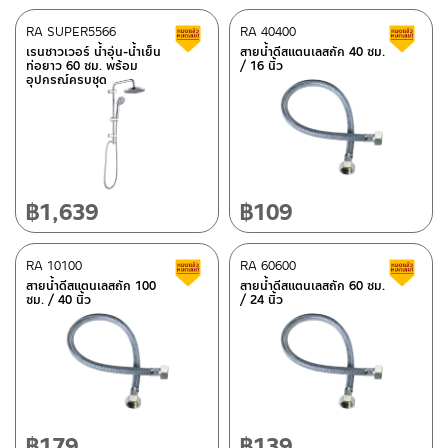
ติดต่อพนักงานขาย / Contact Sales Staff
RA SUPER5566
RA 40400
สินค้าลดราคา เคลียร์สต็อก
ส
โทร: 02-285-5795
เรนชาวเวอร์ น้ำอุ่น-น้ำเย็น
สายน้ำดีสแตนเลสถัก 40 ซม.
ศูนย์บริการและอะไหล่ กรุงเทพฯ
LINE:
@charnpaiboon.sales
ท่อยาว 60 ซม. พร้อม
/ 16 นิ้ว
อุปกรณ์ครบชุด
662/61-62 ถนน พระราม3 แขวงบางโพงพาง เขตยานนาวา กรุงเทพฯ
10120
โทร: 02-358-0080 / 080-075-8668 / 091-545-0556
ศูนย์บริการและอะไหล่
เชียงใหม่
฿
1,639
฿
109
ติดต่อ ชาญไพบูลย์ / Contact Us
คลิกที่นี่
118/33 โครงการอรสิริน ม.8 ต.สันปูเลย อ.ดอยสะเก็ด เชียงใหม่
50220
RA 10100
RA 60600
สินค้าลดราคา เคลียร์สต็อก
ส
โทร: 080-075-2626
สายน้ำดีสแตนเลสถัก 100
สายน้ำดีสแตนเลสถัก 60 ซม.
ซม. / 40 นิ้ว
/ 24 นิ้ว
วันและเวลาทำการ
วันจันทร์ – วันศุกร์ เวลา 8:30-17:30 น.
วันเสาร์ เวลา 8:30-15:00 น.
หยุดวันอาทิตย์ และวันหยุดนักขัตฤกษ์
฿
179
฿
139