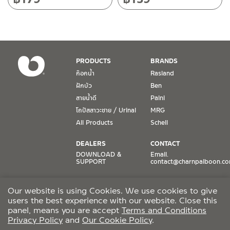
เงื่อนไขการรับประกันสินค้า
1. การรับประกัน จะต้องมีหลักฐานการซื้อ หรือ ใบเสร็จ โดยทางบริษัทฯ
ขอตรวจสอบโดยนับวันซื้อขายเป็นสำคัญ ทางบริษัทฯ ไม่สามารถให้
เงื่อนไขการรับประกันสินค้าได้ หากไม่มีเอกสารดังกล่าว
PRODUCTS
BRANDS
ก๊อกน้ำ
Rasland
2. การรับประกันสินค้า จะรับประกันฉพาะสินค้าที่อยู่ในสภาพการใช้งาน
ฝักบัว
Ben
ปกติ หากมีตำหนิ ชำรุด ร้าว ตกพื้น หรือสภาพภายนอกอยู่ในสภาพที่ใช้
สายน้ำดี
Paini
งานไม่ได้ ทางบริษัทฯ ถือว่าไม่อยู่ในเงื่อนไขการรับประกัน
โถปัสสาวะชาย / Urinal
MRG
3. การรับประกันสินค้า จะรับประกันเฉพาะชิ้นส่วนที่แจ้ง เช่น ก๊อกน้ำ จะ
All Products
Schell
รับประกันเฉพาะวาล์วก๊อกน้ำไม่รั่วซึม ดังนั้นการรับประกันจะเป็นการ
เปลี่ยนเฉพาะชิ้นส่วนที่รับประกันนั้นๆ
DEALERS
CONTACT
DOWNLOAD &
Email.
SUPPORT
contact@charnpaiboon.c
4. ในกรณีที่ทางบริษัทฯ ต้องชดเชยสินค้าชิ้นใหม่ให้ลูกค้า ทางบริษัทฯ จะ
ไม่ได้จัดหาช่างในการติดตั้งใหม่ หรือจัดหาช่างในการรื้อถอนสินค้าที่เสีย
ONLINE STORES
SOCIAL MEDIA
หายให้กับลูกค้า หากมีวัสดุอุปกรณ์ที่เกี่ยวเนื่องกับสินค้าของบริษัทฯ ที่มี
Our website is using Cookies. We use cookies to give
Lazada
TikTok
ผลกระทบกับการติดตั้งใหม่ หรือเกิดจากการรื้อถอนสินค้าที่เสียหาย ทา
users the best experience with our website. Close this
Shopee
Facebook
งบริษัทฯ จะไม่รับผิดชอบถึงค่าใช้จ่าย หรือชดเชยวัสดุอุปกรณ์ที่เกี่ยว
panel, means you are accept
Terms and Conditions
Privacy Policy
and
Our Cookie Policy
.
เนื่องนั้นๆ
CCTV POLICY