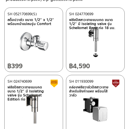
ติดต่อพนักงานขาย / Contact Sales Staff
SH 052170699(S)
SH 024770699
โทร: 02-285-5795
สต็อปวาล์ว ขนาด 1/2″ x 1/2″
ฟลัชปัสสาวะชายแบบกด ขนาด
ศูนย์บริการและอะไหล่ กรุงเทพฯ
LINE:
@charnpaiboon.sales
พร้อมหน้าแปลนรุ่น Comfort
1/2″ มี Isolating valve รุ่น
Schellomat Basic ท่อ 18 มม.
662/61-62 ถนน พระราม3 แขวงบางโพงพาง เขตยานนาวา กรุงเทพฯ
10120
โทร: 02-358-0080 / 080-075-8668 / 091-545-0556
ศูนย์บริการและอะไหล่
เชียงใหม่
฿
399
฿
4,590
ติดต่อ ชาญไพบูลย์ / Contact Us
คลิกที่นี่
118/33 โครงการอรสิริน ม.8 ต.สันปูเลย อ.ดอยสะเก็ด เชียงใหม่
50220
SH 024740699
SH 011930099
สินค้าลดราคา เคลียร์สต็อก
ส
โทร: 080-075-2626
ฟลัชปัสสาวะชายแบบกด
กล่องฟลัชวาล์วปัสสาวะชาย
ขนาด 1/2″ มี Isolating
สำหรับฝังกำแพง พร้อมไส้
valve รุ่น Schellomat
วาล์ว
Edition ท่อ 18 มม.
วันและเวลาทำการ
วันจันทร์ – วันศุกร์ เวลา 8:30-17:30 น.
วันเสาร์ เวลา 8:30-15:00 น.
หยุดวันอาทิตย์ และวันหยุดนักขัตฤกษ์