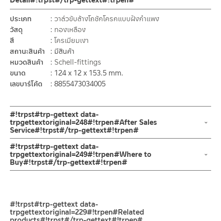
Detail#!trpst#/trp-gettext#!trpen#
ประเภท
วาล์วขับล้างโถชักโครกแบบฝังกำแพง
วัสดุ
ทองเหลือง
สี
โครเมียมเงา
สถานะสินค้า
มีสินค้า
หมวดสินค้า
Schell-fittings
ขนาด
124 x 12 x 153.5 mm.
เลขบาร์โค้ด
8855473034005
#!trpst#trp-gettext data-
trpgettextoriginal=248#!trpen#After Sales
Service#!trpst#/trp-gettext#!trpen#
ช่องทางออนไลน์
#!trpst#trp-gettext data-
– Email: contact@charnpaiboon.com
trpgettextoriginal=249#!trpen#Where to
Buy#!trpst#/trp-gettext#!trpen#
– LINE: @Rasland
ร้านค้าตัวแทนจำหน่ายใกล้บ้านคุณ / Our Dealer
คลิกที่นี่
ร้านค้าออนไลน์ของชาญไพบูลย์ / Charnpaiboon Online Store
#!trpst#trp-gettext data-
– Shopee
trpgettextoriginal=229#!trpen#Related
–
Lazada
products#!trpst#/trp-gettext#!trpen#