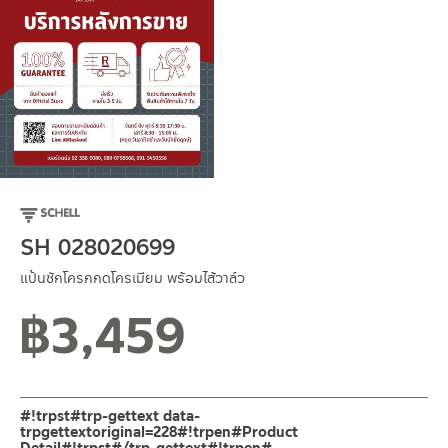
SH 028020699
แป้นชักโครกกดโครเมียม พร้อมไส้วาล์ว
฿
3,459
สถานะสินค้าขายปกติ
#!trpst#trp-gettext data-
trpgettextoriginal=228#!trpen#Product