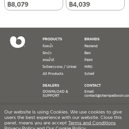
฿
8,079
฿
4,039
เงื่อนไขการรับประกันสินค้า
1. การรับประกัน จะต้องมีหลักฐานการซื้อ หรือ ใบเสร็จ โดยทางบริษัทฯ
ขอตรวจสอบโดยนับวันซื้อขายเป็นสำคัญ ทางบริษัทฯ ไม่สามารถให้
เงื่อนไขการรับประกันสินค้าได้ หากไม่มีเอกสารดังกล่าว
PRODUCTS
BRANDS
ก๊อกน้ำ
Rasland
2. การรับประกันสินค้า จะรับประกันฉพาะสินค้าที่อยู่ในสภาพการใช้งาน
ฝักบัว
Ben
ปกติ หากมีตำหนิ ชำรุด ร้าว ตกพื้น หรือสภาพภายนอกอยู่ในสภาพที่ใช้
สายน้ำดี
Paini
งานไม่ได้ ทางบริษัทฯ ถือว่าไม่อยู่ในเงื่อนไขการรับประกัน
โถปัสสาวะชาย / Urinal
MRG
3. การรับประกันสินค้า จะรับประกันเฉพาะชิ้นส่วนที่แจ้ง เช่น ก๊อกน้ำ จะ
All Products
Schell
รับประกันเฉพาะวาล์วก๊อกน้ำไม่รั่วซึม ดังนั้นการรับประกันจะเป็นการ
เปลี่ยนเฉพาะชิ้นส่วนที่รับประกันนั้นๆ
DEALERS
CONTACT
DOWNLOAD &
Email.
SUPPORT
contact@charnpaiboon.c
4. ในกรณีที่ทางบริษัทฯ ต้องชดเชยสินค้าชิ้นใหม่ให้ลูกค้า ทางบริษัทฯ จะ
ไม่ได้จัดหาช่างในการติดตั้งใหม่ หรือจัดหาช่างในการรื้อถอนสินค้าที่เสีย
ONLINE STORES
SOCIAL MEDIA
หายให้กับลูกค้า หากมีวัสดุอุปกรณ์ที่เกี่ยวเนื่องกับสินค้าของบริษัทฯ ที่มี
Our website is using Cookies. We use cookies to give
Lazada
TikTok
ผลกระทบกับการติดตั้งใหม่ หรือเกิดจากการรื้อถอนสินค้าที่เสียหาย ทา
users the best experience with our website. Close this
Shopee
Facebook
งบริษัทฯ จะไม่รับผิดชอบถึงค่าใช้จ่าย หรือชดเชยวัสดุอุปกรณ์ที่เกี่ยว
panel, means you are accept
Terms and Conditions
Privacy Policy
and
Our Cookie Policy
.
เนื่องนั้นๆ