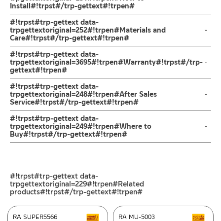
Install#!trpst#/trp-gettext#!trpen#
กัดกร่อน มีความเงางามเมื่อทำการชุบสี และไม่ขึ้นสนิม ออกแบบงวง
ก๊อกให้ป็นทรงโค้งสูง สามารถปรับสวิง ซ้าย-ขวา ได้ ทำให้การล้างจาน
ข้อแนะนำในการติดตั้ง
สำหรับ การติดตั้ง ก๊อกน้ำ วาล์วเปิดปิดน้ำ
#!trpst#trp-gettext data-
นั้นง่ายขึ้น สะดวกต่อการใช้งานในห้องครัว เพื่อการล้างสิ่งของหรือ
ฝักบัว และ ชุดสายฉีดชำระ
trpgettextoriginal=252#!trpen#Materials and
ภาชนะเป็นเรื่องง่ายและสะดวกมากยิ่งขึ้น การติดตั้งก็ง่ายด้วยตัวล็อก
Care#!trpst#/trp-gettext#!trpen#
สำหรับการติดตั้งใหม่ ให้ไล่ฝุ่น เศษทราย เศษท่อ ออกจากท่อน้ำก่อนติด
ฐานก็อกแบบใหม่ เป็นแกนทองเหลือง แข็งแรงทนทาน ใช้เพียงมือหมุน
ตั้งสินค้า โดยปล่อยน้ำให้ไหลออกจากท่อนาน 1 นาที เพื่อให้แรงน้ำพัด
คำแนะนำในการดูแลรักษาผลิตภัณฑ์
#!trpst#trp-gettext data-
ล็อค เพื่อเป็นการยืนยันความคงทนของวาล์วน้ำ จึงกล้ารับประกัน 10 ปี
พาเศษละอองต่างๆ ออกจากท่อน้ำ มิเช่นนั้นสิ่งสกปรกจะเข้าไปภายใน
1. ไม่ทำสินค้าให้เกิดความเสียหายอื่น ๆ นอกจากการใช้งานปกติ เช่นไม่
trpgettextoriginal=3695#!trpen#Warranty#!trpst#/trp-
เต็ม
gettext#!trpen#
สินค้าและสร้างความเสียหายได้ หากตรวจพบเศษละอองต่างๆในสินค้า
ทำตก ไม่งัดหรือโยกสินค้าแรงๆ
จะไม่อยู่ในเงื่อนไขการรับประกัน
2. ทำความสะอาดสินค้าโดยการใช้ผ้านุ่มๆชุบน้ำหมาดๆแล้วเช็ดให้แห้ง
รับประกันไส้วาล์ว ไม่รั่วซึม 10 ปี
#!trpst#trp-gettext data-
3. ห้ามใช้สารเคมีที่มีฤทธิ์เป็นกรด ในการทำความสะอาด เนื่องจากผิว
trpgettextoriginal=248#!trpen#After Sales
Service#!trpst#/trp-gettext#!trpen#
ของสินค้าจะเสียหายได้
4. ห้ามใช้แปรง วัสดุแข็ง หยาบ ห้ามใช้ฝอยขัดทำความสะอาด ขัดหรือถู
ช่องทางออนไลน์
#!trpst#trp-gettext data-
บนตัวสินค้า ซึ่งจะสร้างความเสียหายให้เกิดขึ้นกับผิวของสินค้าได้
– Email: contact@charnpaiboon.com
trpgettextoriginal=249#!trpen#Where to
Buy#!trpst#/trp-gettext#!trpen#
– LINE: @Rasland
ร้านค้าตัวแทนจำหน่ายใกล้บ้านคุณ / Our Dealer
คลิกที่นี่
ร้านค้าออนไลน์ของชาญไพบูลย์ / Charnpaiboon Online Store
#!trpst#trp-gettext data-
– Shopee
trpgettextoriginal=229#!trpen#Related
–
Lazada
products#!trpst#/trp-gettext#!trpen#
–
ซื้อสินค้าชิ้นนี้บน Shopee
>>
คลิกที่นี่
<<
RA SUPER5566
RA MU-5003
สินค้าลดราคา เคลียร์สต็อก
ส
–
ซื้อสินค้าชิ้นนี้บน Lazada
>>
คลิกที่นี่
<<