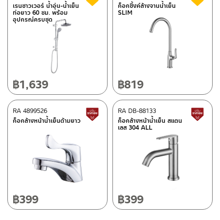
เรนชาวเวอร์ น้ำอุ่น-น้ำเย็น
ก็อกซิ้งค์ล้างจานน้ำเย็น
ศูนย์บริการและอะไหล่ กรุงเทพฯ
ท่อยาว 60 ซม. พร้อม
SLIM
ติดต่อพนักงานขาย / Contact Sales Staff
อุปกรณ์ครบชุด
662/61-62 ถนน พระราม3 แขวงบางโพงพาง เขตยานนาวา กรุงเทพฯ
โทร: 02-285-5795
10120
LINE:
@charnpaiboon.sales
โทร: 02-358-0080 / 080-075-8668 / 091-545-0556
ศูนย์บริการและอะไหล่
เชียงใหม่
฿
1,639
฿
819
118/33 โครงการอรสิริน ม.8 ต.สันปูเลย อ.ดอยสะเก็ด เชียงใหม่
50220
RA 4899526
RA DB-88133
สินค้าปรับราคาลดลง
ส
โทร: 080-075-2626
ก็อกล้างหน้าน้ำเย็นด้ามยาว
ก็อกล้างหน้าน้ำเย็น สแตน
ติดต่อ ชาญไพบูลย์ / Contact Us
คลิกที่นี่
เลส 304 ALL
วันและเวลาทำการ
วันจันทร์ – วันศุกร์ เวลา 8:30-17:30 น.
วันเสาร์ เวลา 8:30-15:00 น.
หยุดวันอาทิตย์ และวันหยุดนักขัตฤกษ์
฿
399
฿
399
เงื่อนไขการรับประกันสินค้า