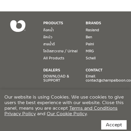
1. การรับประกัน จะต้องมีหลักฐานการซื้อ หรือ ใบเสร็จ โดยทางบริษัทฯ
ขอตรวจสอบโดยนับวันซื้อขายเป็นสำคัญ ทางบริษัทฯ ไม่สามารถให้
เงื่อนไขการรับประกันสินค้าได้ หากไม่มีเอกสารดังกล่าว
PRODUCTS
BRANDS
ก๊อกน้ำ
Rasland
2. การรับประกันสินค้า จะรับประกันฉพาะสินค้าที่อยู่ในสภาพการใช้งาน
ฝักบัว
Ben
ปกติ หากมีตำหนิ ชำรุด ร้าว ตกพื้น หรือสภาพภายนอกอยู่ในสภาพที่ใช้
สายน้ำดี
Paini
งานไม่ได้ ทางบริษัทฯ ถือว่าไม่อยู่ในเงื่อนไขการรับประกัน
โถปัสสาวะชาย / Urinal
MRG
3. การรับประกันสินค้า จะรับประกันเฉพาะชิ้นส่วนที่แจ้ง เช่น ก๊อกน้ำ จะ
All Products
Schell
รับประกันเฉพาะวาล์วก๊อกน้ำไม่รั่วซึม ดังนั้นการรับประกันจะเป็นการ
เปลี่ยนเฉพาะชิ้นส่วนที่รับประกันนั้นๆ
DEALERS
CONTACT
DOWNLOAD &
Email.
SUPPORT
contact@charnpaiboon.c
4. ในกรณีที่ทางบริษัทฯ ต้องชดเชยสินค้าชิ้นใหม่ให้ลูกค้า ทางบริษัทฯ จะ
ไม่ได้จัดหาช่างในการติดตั้งใหม่ หรือจัดหาช่างในการรื้อถอนสินค้าที่เสีย
ONLINE STORES
SOCIAL MEDIA
หายให้กับลูกค้า หากมีวัสดุอุปกรณ์ที่เกี่ยวเนื่องกับสินค้าของบริษัทฯ ที่มี
Our website is using Cookies. We use cookies to give
Lazada
TikTok
ผลกระทบกับการติดตั้งใหม่ หรือเกิดจากการรื้อถอนสินค้าที่เสียหาย ทา
users the best experience with our website. Close this
Shopee
Facebook
งบริษัทฯ จะไม่รับผิดชอบถึงค่าใช้จ่าย หรือชดเชยวัสดุอุปกรณ์ที่เกี่ยว
panel, means you are accept
Terms and Conditions
Privacy Policy
and
Our Cookie Policy
.
เนื่องนั้นๆ
CCTV POLICY
Accept
5. การรับประกันจะไม่ครอบคลุมถึงค่าความเสียหายใดๆ ที่เกิดขึ้นจากตัว