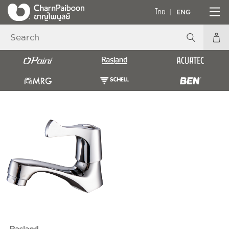
ไทย
ENG