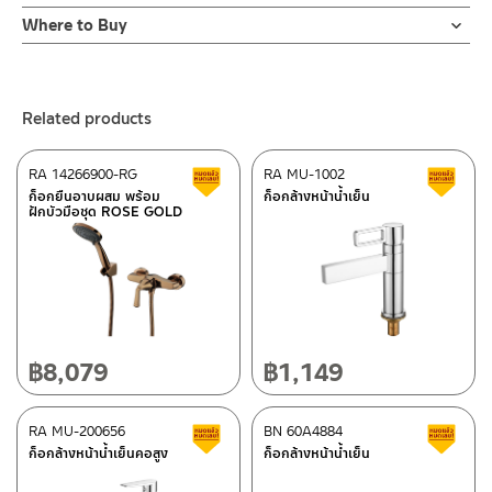
Online Platform
Where to Buy
– Email: contact@charnpaiboon.com
ร้านค้าตัวแทนจำหน่ายใกล้บ้านคุณ / Our Dealer
Click Here
– LINE: @Rasland
ร้านค้าออนไลน์ของชาญไพบูลย์ / Charnpaiboon Online Store
Related products
– Shopee
–
Lazada
RA 14266900-RG
RA MU-1002
Clearance sale
C
ติดต่อพนักงานขาย / Contact Sales Staff
ก็อกยืนอาบผสม พร้อม
ก็อกล้างหน้าน้ำเย็น
ฝักบัวมือชุด ROSE GOLD
Tel: 02-285-5795
LINE:
@charnpaiboon.sales
After Sales Service Center – Bangkok
662/61-62 Rama 3 Road, Bangpongpang, Yannawa,
Bangkok 10120
Tel: 02-358-0080 / 080-075-8668 / 091-545-0556
฿
8,079
฿
1,149
ติดต่อ ชาญไพบูลย์ / Contact Us
Click Here
After Sales Service Center
RA MU-200656
Chiangmai
BN 60A4884
Clearance sale
C
ก็อกล้างหน้าน้ำเย็นคอสูง
ก็อกล้างหน้าน้ำเย็น
118/33 Onsirin M.8, Sunpuloey, Doysaked, Chaingmai 50220