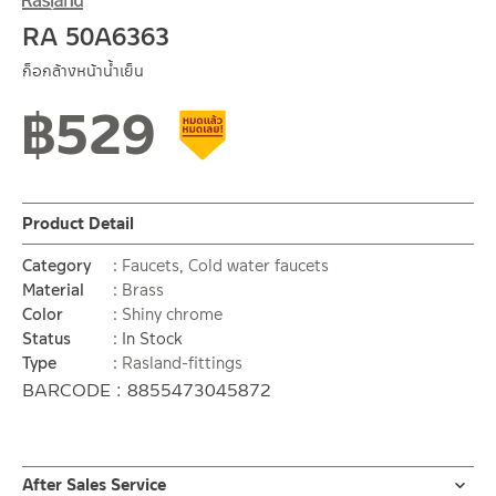
RA 50A6363
ก็อกล้างหน้าน้ำเย็น
฿
529
Clearance sale
Product Detail
Category
Faucets
,
Cold water faucets
Material
Brass
Color
Shiny chrome
Status
In Stock
Type
Rasland-fittings
BARCODE : 8855473045872
After Sales Service