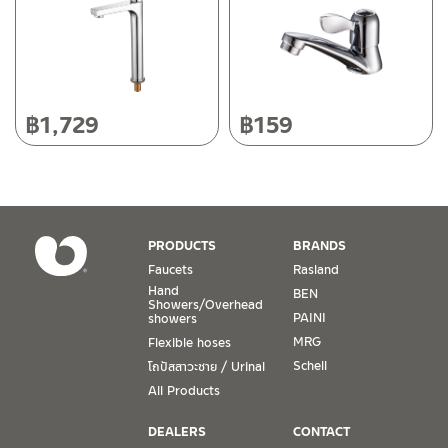
Tel: 080-075-2626
Operating Time
Monday – Friday 8:30-17:30 hrs.
Saturday 8:30-15:00 hrs.
฿
1,729
฿
159
Closed on Sunday and Special / Public Holidays
Conditions for Product Warranty
1. A proof of purchase, or seller’s receipt, shall be required
PRODUCTS
BRANDS
to validate product warranty which will be checked against
Faucets
Rasland
the date of purchase. In the absence of such proof of
Hand
BEN
purchase, no warranty claims can be made.
Showers/Overhead
PAINI
showers
MRG
Flexible hoses
2. To be eligible for warranty claims, a product must be in
its proper working condition. If defects such as dents,
Schell
โถปัสสาวะชาย / Urinal
cracks, or impact breakage are evident, or its overall
All Products
condition is that of a non-working item, then warranty shall
be voided.
DEALERS
CONTACT