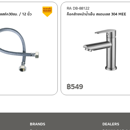
RA DB-88122
ต็อก
สินค้าลดราคา เคลียร์สต็อก
ลสถัก30ซม. / 12 นิ้ว
ก็อกล้างหน้าน้ำเย็น สแตนเลส 304 MEE
ฯ 10120
20
฿
549
BRANDS
DEALERS