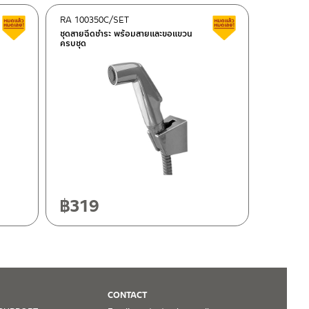
RA 100350C/SET
สินค้าลดราคา เคลียร์สต็อก
สินค้าลดราคา เคลี
ชุดสายฉีดชำระ พร้อมสายและขอแขวน
ครบชุด
฿
319
CONTACT