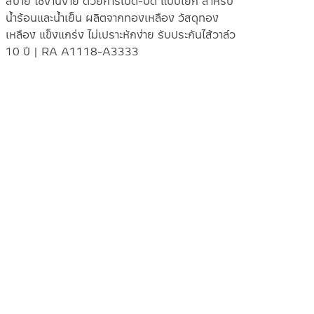
สบาย ใช้งานง่าย ด้วยการเปิด-ปิด แบบโยก สำหรับ
น้ำร้อนและน้ำเย็น ผลิตจากทองเหลือง วัสดุทอง
เหลือง แข็งแกร่ง ไม่เปราะหักง่าย รับประกันไส้วาล์ว
10 ปี | RA A1118-A3333