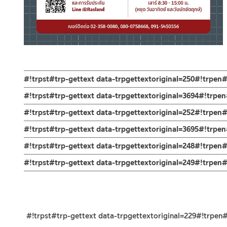
#!trpst#trp-gettext data-trpgettextoriginal=250#!trpen
ก๊อกผสมอ่างอาบน้ำ ก๊อกอาบน้ำแบบติดตั้งขึ้นจากพื้น ผสมน้ำร้อน-
#!trpst#trp-gettext data-trpgettextoriginal=3694#!trpe
ต้านการการกัดกร่อน มีความเงางามเมื่อทำการชุบสี ให้ความแรงข
ผลิตจากทองเหลืองคุณภาพดี
#!trpst#trp-gettext data-trpgettextoriginal=252#!trpen
ที่มีมือจับเป็นทรงก้านโยก ให้ความรู้สึกร่วมสมัย ส่งเสริม ความรู้สึ
ทนทานและแข็งแรง ต้านการการกัดกร่อน มีความเงางามเมื่อทำการชุบสี 
ก๊อกออกแบบให้สามารถเปลี่ยนทิศทางน้ำได้ด้วยปุ่มเปลี่ยนทิศทางน้ำ ให
คำแนะนำในการดูแลรักษาผลิตภัณฑ์
#!trpst#trp-gettext data-trpgettextoriginal=3695#!trp
ช่วยเพิ่มประสบการณ์การอาบน้ำได้อย่างดีเยี่ยม เพื่อเป็นการยืนยันคว
1. ไม่ทำสินค้าให้เกิดความเสียหายอื่น ๆ นอกจากการใช้งานปกติ เช่นไม
รับประกันไส้วาล์ว 10 ปี
#!trpst#trp-gettext data-trpgettextoriginal=248#!trpen#
2. ทำความสะอาดสินค้าโดยการใช้ผ้านุ่มๆชุบน้ำหมาดๆแล้วเช็ดให้แห้ง
ติดตั้งแบบขึ้นจากพื้นพร้อมฝักบัวมือครบชุดแบบไมโครโฟนทรงสี่เหล
3. ห้ามใช้สารเคมีที่มีฤทธิ์เป็นกรด ในการทำความสะอาด เนื่องจากผิวขอ
ช่องทางออนไลน์
#!trpst#trp-gettext data-trpgettextoriginal=249#!trpe
ตัวก๊อกออกแบบให้ก๊อกมีปุ่มเปลี่ยนทิศทางน้ำสำหรับปล่อยน้ำลงอ่างไป
4. ห้ามใช้แปรง วัสดุแข็ง หยาบ ห้ามใช้ฝอยขัดทำความสะอาด ขัดหรือถู บ
– Email: contact@charnpaiboon.com
ร้านค้าตัวแทนจำหน่ายใกล้บ้านคุณ / Our Dealer
คลิกที่นี่
พร้อมสายน้ำดี ขนาด 80 ซม. 2 เส้น ชุดน๊อต ขายึดก๊อกผลิตจากทอง
– LINE: @Rasland
ร้านค้าออนไลน์ของชาญไพบูลย์ / Charnpaiboon Online Store
– Shopee
#!trpst#trp-gettext data-trpgettextoriginal=229#!trpen
–
Lazada