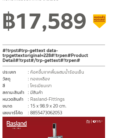
฿
17,589
สินค้าลดราคา เคลี
#!trpst#trp-gettext data-
trpgettextoriginal=228#!trpen#Product
Detail#!trpst#/trp-gettext#!trpen#
ประเภท
ก๊อกขึ้นจากพื้นผสมน้ำร้อนเย็น
วัสดุ
ทองเหลือง
สี
โครเมียมเงา
สถานะสินค้า
มีสินค้า
หมวดสินค้า
Rasland-Fittings
ขนาด
15 x 98.9 x 20 cm.
เลขบาร์โค้ด
8855473062053
Video
Player