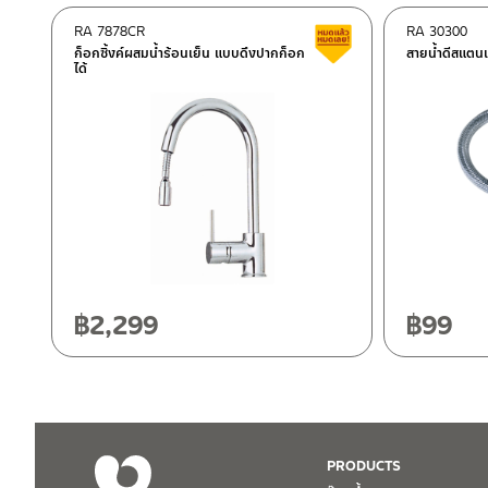
ติดต่อพนักงานขาย / Contact Sales Staff
RA 7878CR
RA 30300
สินค้าลดราคา เคลียร์ส
โทร: 02-285-5795
ก็อกซิ้งค์ผสมน้ำร้อนเย็น แบบดึงปากก็อก
สายน้ำดีสแตนเ
ได้
LINE:
@charnpaiboon.sales
ศูนย์บริการและอะไหล่ กรุงเทพฯ
662/61-62 ถนน พระราม3 แขวงบางโพงพาง เขตยานนาวา กรุงเทพ
โทร: 02-358-0080 / 080-075-8668 / 091-545-0556
ศูนย์บริการและอะไหล่
เชียงใหม่
ติดต่อ ชาญไพบูลย์ / Contact Us
คลิกที่นี่
118/33 โครงการอรสิริน ม.8 ต.สันปูเลย อ.ดอยสะเก็ด เชียงใหม่ 502
โทร: 080-075-2626
฿
2,299
฿
99
วันและเวลาทำการ
วันจันทร์ – วันศุกร์ เวลา 8:30-17:30 น.
วันเสาร์ เวลา 8:30-15:00 น.
หยุดวันอาทิตย์ และวันหยุดนักขัตฤกษ์
PRODUCTS