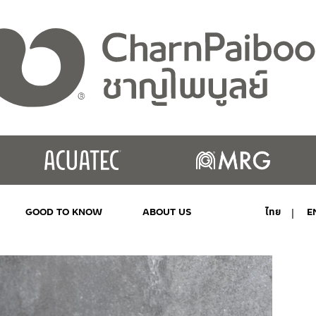
GOOD TO KNOW
ABOUT US
ไทย
E
MY ACCOUNT