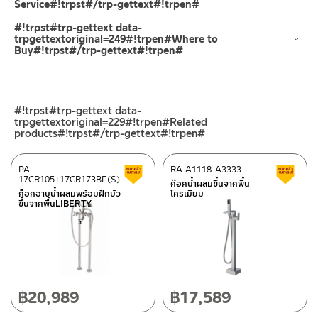
ให้ความรู้สึกร่วมสมัย ส่งเสริม ความรู้สึกที่สวยงามและหรูหราของก๊อก
Service#!trpst#/trp-gettext#!trpen#
ของสินค้าจะเสียหายได้
ในขณะเปิดน้ำ ก๊อกออกแบบให้สามารถเปลี่ยนทิศทางน้ำได้ด้วยปุ่ม
4. ห้ามใช้แปรง วัสดุแข็ง หยาบ ห้ามใช้ฝอยขัดทำความสะอาด ขัดหรือถู
ช่องทางออนไลน์
#!trpst#trp-gettext data-
เปลี่ยนทิศทางน้ำ
บนตัวสินค้า ซึ่งจะสร้างความเสียหายให้เกิดขึ้นกับผิวของสินค้าได้
– Email: contact@charnpaiboon.com
trpgettextoriginal=249#!trpen#Where to
ให้สามารถเปลี่ยนน้ำระหว่างอ่างอาบน้ำไปยังฝักบัวมือ ช่วยเพิ่ม
Buy#!trpst#/trp-gettext#!trpen#
– LINE: @Rasland
ประสบการณ์การอาบน้ำได้อย่างดีเยี่ยม เพื่อเป็นการยืนยันความคงทน
ร้านค้าตัวแทนจำหน่ายใกล้บ้านคุณ / Our Dealer
คลิกที่นี่
ของวาล์วน้ำ
จึงกล้ารับประกัน 10 ปี เต็ม
ร้านค้าออนไลน์ของชาญไพบูลย์ / Charnpaiboon Online Store
#!trpst#trp-gettext data-
– Shopee
trpgettextoriginal=229#!trpen#Related
–
Lazada
products#!trpst#/trp-gettext#!trpen#
ติดต่อพนักงานขาย / Contact Sales Staff
PA
RA A1118-A3333
สินค้าลดราคา เคลียร์สต็อก
ส
โทร: 02-285-5795
17CR105+17CR173BE(S)
ก๊อกน้ำผสมขึ้นจากพื้น
ศูนย์บริการและอะไหล่ กรุงเทพฯ
LINE:
@charnpaiboon.sales
ก็อกอาบน้ำผสมพร้อมฝักบัว
โครเมียม
ขึ้นจากพื้นLIBERTY
662/61-62 ถนน พระราม3 แขวงบางโพงพาง เขตยานนาวา กรุงเทพฯ
10120
โทร: 02-358-0080 / 080-075-8668 / 091-545-0556
ศูนย์บริการและอะไหล่
เชียงใหม่
฿
20,989
฿
17,589
ติดต่อ ชาญไพบูลย์ / Contact Us
คลิกที่นี่