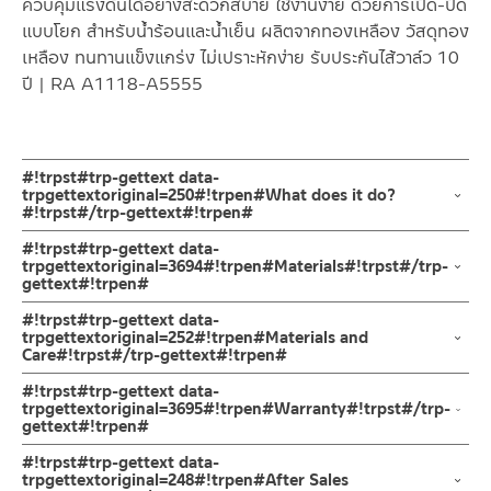
ควบคุมแรงดันได้อย่างสะดวกสบาย ใช้งานง่าย ด้วยการเปิด-ปิด
แบบโยก สำหรับน้ำร้อนและน้ำเย็น ผลิตจากทองเหลือง วัสดุทอง
เหลือง ทนทานแข็งแกร่ง ไม่เปราะหักง่าย รับประกันไส้วาล์ว 10
ปี | RA A1118-A5555
#!trpst#trp-gettext data-
trpgettextoriginal=250#!trpen#What does it do?
#!trpst#/trp-gettext#!trpen#
ก๊อกผสมอ่างอาบน้ำ ก๊อกอาบน้ำแบบติดตั้งขึ้นจากพื้น หรือ ก๊อกลง
#!trpst#trp-gettext data-
อ่างอาบน้ำ ผสมร้อน-เย็นผลิตจากทองเหลือง ชุบโครเมียม
trpgettextoriginal=3694#!trpen#Materials#!trpst#/trp-
gettext#!trpen#
ติดตั้งแบบขึ้นจากพื้นพร้อมฝักบัวมือครบชุดแบบไมโครโฟน สายขนาด
ความยาว 150 ซม . ตัวก๊อกออกแบบให้ก๊อกมีปุ่มเปลี่ยนทิศทางน้ำ
ผลิตจากทองเหลืองคุณภาพดี
#!trpst#trp-gettext data-
สำหรับปล่อยน้ำลงอ่างไปยังฝักบัวมือ ออกแบบสไตล์ร่วมสมัย มาพร้อม
ทนทานและแข็งแรง ต้านการการกัดกร่อน มีความเงางามเมื่อทำการชุบ
trpgettextoriginal=252#!trpen#Materials and
Care#!trpst#/trp-gettext#!trpen#
สายน้ำดี ขนาด 80 ซม. 2 เส้น ชุดน๊อต
สี และไม่ขึ้นสนิม
ขายึดก๊อกผลิตจากทองเหบืองและฝาครอบฐานก๊อก
คำแนะนำในการดูแลรักษาผลิตภัณฑ์
#!trpst#trp-gettext data-
1. ไม่ทำสินค้าให้เกิดความเสียหายอื่น ๆ นอกจากการใช้งานปกติ เช่นไม่
trpgettextoriginal=3695#!trpen#Warranty#!trpst#/trp-
ผลิตจากทองเหลือง ชุบโครเมียม ต้านการการกัดกร่อน สวยเงางาม ให้
gettext#!trpen#
ทำตก ไม่งัดหรือโยกสินค้าแรงๆ
ความแรงของน้ำจากการผสมของสองท่อ และการออกแบบที่มีมือจับ
2. ทำความสะอาดสินค้าโดยการใช้ผ้านุ่มๆชุบน้ำหมาดๆแล้วเช็ดให้แห้ง
รับประกันไส้วาล์ว 10 ปี
#!trpst#trp-gettext data-
เป็นทรงก้านโยก
3. ห้ามใช้สารเคมีที่มีฤทธิ์เป็นกรด ในการทำความสะอาด เนื่องจากผิว
trpgettextoriginal=248#!trpen#After Sales