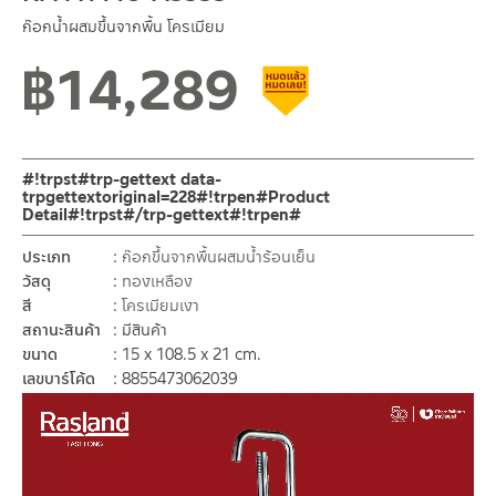
ก๊อกน้ำผสมขึ้นจากพื้น โครเมียม
฿
14,289
สินค้าลดราคา เคลียร์สต็อก
#!trpst#trp-gettext data-
trpgettextoriginal=228#!trpen#Product
Detail#!trpst#/trp-gettext#!trpen#
ประเภท
ก๊อกขึ้นจากพื้นผสมน้ำร้อนเย็น
วัสดุ
ทองเหลือง
สี
โครเมียมเงา
สถานะสินค้า
มีสินค้า
ขนาด
15 x 108.5 x 21 cm.
เลขบาร์โค้ด
8855473062039
Video
Player