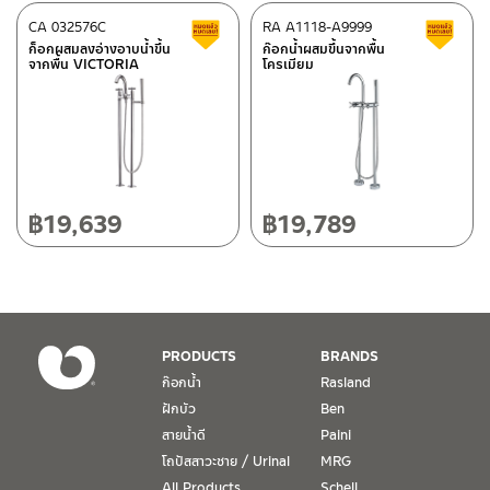
118/33 โครงการอรสิริน ม.8 ต.สันปูเลย อ.ดอยสะเก็ด เชียงใหม่
50220
CA 032576C
RA A1118-A9999
สินค้าลดราคา เคลียร์สต็อก
ส
โทร: 080-075-2626
ก็อกผสมลงอ่างอาบน้ำขึ้น
ก๊อกน้ำผสมขึ้นจากพื้น
จากพื้น VICTORIA
โครเมียม
วันและเวลาทำการ
วันจันทร์ – วันศุกร์ เวลา 8:30-17:30 น.
วันเสาร์ เวลา 8:30-15:00 น.
หยุดวันอาทิตย์ และวันหยุดนักขัตฤกษ์
฿
19,639
฿
19,789
เงื่อนไขการรับประกันสินค้า
1. การรับประกัน จะต้องมีหลักฐานการซื้อ หรือ ใบเสร็จ โดยทางบริษัทฯ
ขอตรวจสอบโดยนับวันซื้อขายเป็นสำคัญ ทางบริษัทฯ ไม่สามารถให้
เงื่อนไขการรับประกันสินค้าได้ หากไม่มีเอกสารดังกล่าว
PRODUCTS
BRANDS
ก๊อกน้ำ
Rasland
2. การรับประกันสินค้า จะรับประกันฉพาะสินค้าที่อยู่ในสภาพการใช้งาน
ฝักบัว
Ben
ปกติ หากมีตำหนิ ชำรุด ร้าว ตกพื้น หรือสภาพภายนอกอยู่ในสภาพที่ใช้
สายน้ำดี
Paini
งานไม่ได้ ทางบริษัทฯ ถือว่าไม่อยู่ในเงื่อนไขการรับประกัน
โถปัสสาวะชาย / Urinal
MRG
3. การรับประกันสินค้า จะรับประกันเฉพาะชิ้นส่วนที่แจ้ง เช่น ก๊อกน้ำ จะ
All Products
Schell