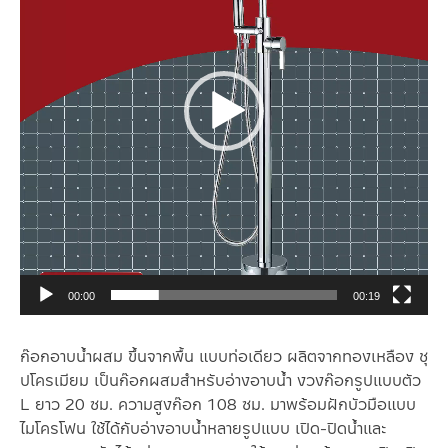
00:00
00:19
ก๊อกอาบน้ำผสม ขึ้นจากพื้น แบบท่อเดียว ผลิตจากทองเหลือง ชุ
ปโครเมียม เป็นก๊อกผสมสำหรับอ่างอาบน้ำ งวงก๊อกรูปแบบตัว
L ยาว 20 ซม. ความสูงก๊อก 108 ซม. มาพร้อมฝักบัวมือแบบ
ไมโครโฟน ใช้ได้กับอ่างอาบน้ำหลายรูปแบบ เปิด-ปิดน้ำและ