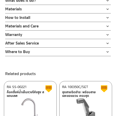
What does it do?
1.ก๊อกน้ำ ก๊อกน้ำอ่างล้างหน้า ก๊อกอ่างล้างมือ น้ำเย็น แบบทรงสูง ผลิต
Materials
จากทองเหลือง ชุบสีขาว ก้านเปิด-ปิดแบบโยก ตัวล็อกใต้ก๊อกเป็นเกลียว
ตัวก๊อกน้ำ
How to Install
ทองเหลืองคุณภาพดี รับประกันวาล์วน้ำไม่รั่วซึม 10 ปี
ผลิตจากทองเหลือง ชุบสีขาว
สำหรับ การติดตั้ง ก๊อกน้ำ วาล์วเปิดปิดน้ำ ฝักบัว และ ชุดสายฉีดชำระ
Materials and Care
2.ก๊อกน้ำล้างหน้า ก๊อกน้ำล้างมือแบบน้ำเย็น สำหรับอ่างล้างมือแบบวาง
คำแนะนำในการดูแลรักษาผลิตภัณฑ์
บนเคาน์เตอร์ ผลิตจากทองเหลืองชุบสีขาว ต้านการการกัดกร่อน มี
Warranty
สำหรับการติดตั้งใหม่ ให้ไล่ฝุ่น เศษทราย เศษท่อ ออกจากท่อน้ำก่อนติด
ความสวยงามเมื่อทำการชุบสี และไม่ขึ้นสนิม ตัวก๊อกออกแบบให้ปาก
ตั้งสินค้า โดยปล่อยน้ำให้ไหลออกจากท่อนาน 1 นาที เพื่อให้แรงน้ำพัดพา
รับประกันไส้วาล์ว ไม่รั่วซึม 10 ปี
After Sales Service
1.ไม่ทำสินค้าให้เกิดความเสียหายอื่น ๆ นอกจากการใช้งานปกติ เช่นไม่ทำ
ก๊อกทำองศาการปล่อยได้อย่างเหมาะสม สะดวกต่อการชำระล้าง การ
เศษละอองต่างๆ ออกจากท่อน้ำ มิเช่นนั้นสิ่งสกปรกจะเข้าไปภายในสินค้า
ตก ไม่งัดหรือโยกสินค้าแรงๆ
Online Platform
เปิดน้ำออกแบบมือจับเป็นแบบโยก ทำให้สะดวกในการเปิด-ปิด การติด
และสร้างความเสียหายได้ หากตรวจพบเศษละอองต่างๆในสินค้า จะไม่อยู่
Where to Buy
– Email: contact@charnpaiboon.com
ตั้งก็ง่ายด้วยตัวล็อกฐานก๊อกทองเหลืองที่แข็งแรงทนทาน ใช้เพียงมือ
ในเงื่อนไขการรับประกัน
ร้านค้าตัวแทนจำหน่ายใกล้บ้านคุณ / Our Dealer
Click Here
2.ทำความสะอาดสินค้าโดยการใช้ผ้านุ่มๆชุบน้ำหมาดๆแล้วเช็ดให้แห้ง
– LINE: @Rasland
หมุนล็อค เพื่อเป็นการยืนยันความคงทนของวาล์วน้ำ จึงกล้ารับประกัน
10 ปี เต็ม
ร้านค้าออนไลน์ของชาญไพบูลย์ / Charnpaiboon Online Store
3.ห้ามใช้สารเคมีที่มีฤทธิ์เป็นกรด ในการทำความสะอาด เนื่องจากผิวของ
Related products
– Shopee
สินค้าจะเสียหายได้
–
Lazada
4.ห้ามใช้แปรง วัสดุแข็ง หยาบ ห้ามใช้ฝอยขัดทำความสะอาด ขัดหรือถู
RA SS-00221
RA 100350C/SET
Clearance sale
C
–
ซื้อสินค้าชิ้นนี้บน Shopee
>>
Click Here
<<
ก็อกซิ้งค์น้ำเย็นงวงโค้งสูง ส
ชุดสายฉีดชำระ พร้อมสาย
บนตัวสินค้า ซึ่งจะสร้างความเสียหายให้เกิดขึ้นกับผิวของสินค้าได้
แตนเลส
และขอแขวน ครบชุด
–
ซื้อสินค้าชิ้นนี้บน Lazada
>>
Click Here
<<
ติดต่อพนักงานขาย / Contact Sales Staff
After Sales Service Center – Bangkok
Tel: 02-285-5795