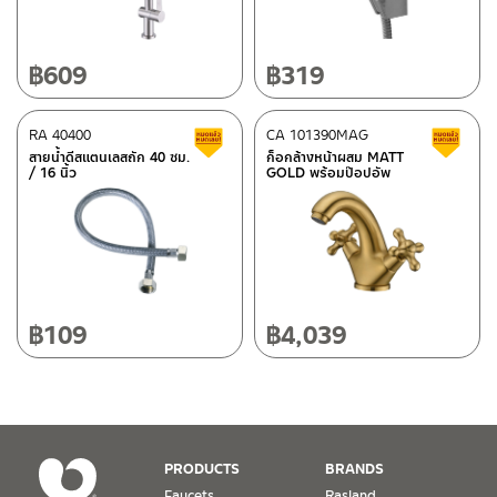
LINE:
@charnpaiboon.sales
662/61-62 Rama 3 Road, Bangpongpang, Yannawa,
Bangkok 10120
Tel: 02-358-0080 / 080-075-8668 / 091-545-0556
฿
609
฿
319
After Sales Service Center
RA 40400
Chiangmai
CA 101390MAG
Clearance sale
C
สายน้ำดีสแตนเลสถัก 40 ซม.
ก็อกล้างหน้าผสม MATT
/ 16 นิ้ว
GOLD พร้อมป๊อปอัพ
118/33 Onsirin M.8, Sunpuloey, Doysaked, Chaingmai 50220
ติดต่อ ชาญไพบูลย์ / Contact Us
Click Here
Tel: 080-075-2626
Operating Time
Monday – Friday 8:30-17:30 hrs.
Saturday 8:30-15:00 hrs.
฿
109
฿
4,039
Closed on Sunday and Special / Public Holidays
Conditions for Product Warranty
1. A proof of purchase, or seller’s receipt, shall be required
PRODUCTS
BRANDS
to validate product warranty which will be checked against
Faucets
Rasland