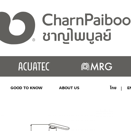
GOOD TO KNOW
ABOUT US
ไทย
E
MY ACCOUNT