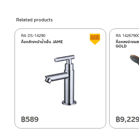
ร้านค้าออนไลน์ของชาญไพบูลย์ / Charnpaiboon Online Store
– Shopee
Related products
–
Lazada
ติดต่อพนักงานขาย / Contact Sales Staff
RA DS-14290
RA 1426790
Clearance sale
Tel: 02-285-5795
ก็อกล้างหน้าน้ำเย็น JAME
ก็อกลงอ่างผส
GOLD
LINE:
@charnpaiboon.sales
After Sales Service Center – Bangkok
662/61-62 Rama 3 Road, Bangpongpang, Yannawa, Bangk
Tel: 02-358-0080 / 080-075-8668 / 091-545-0556
After Sales Service Center
Chiangmai
ติดต่อ ชาญไพบูลย์ / Contact Us
Click Here
118/33 Onsirin M.8, Sunpuloey, Doysaked, Chaingmai 5022
Tel: 080-075-2626
฿
589
฿
9,22
Operating Time