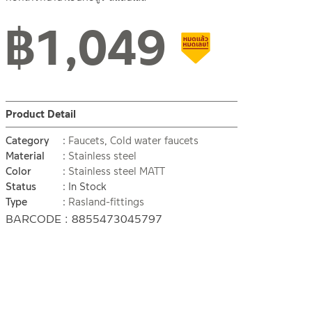
฿
1,049
Clearance sale
Product Detail
Category
Faucets
,
Cold water faucets
Material
Stainless steel
Color
Stainless steel MATT
Status
In Stock
Type
Rasland-fittings
BARCODE : 8855473045797