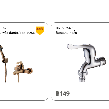
0-RG
BN 70B6374
Clearance sale
ม พร้อมฝักบัวมือชุด ROSE
ก็อกสนาม คอสั้น
ok 10120
0
9
฿
149