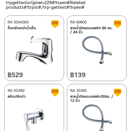
trpgettextoriginal=229#!trpen#Related
–
Lazada
products#!trpst#/trp-gettext#!trpen#
–
ซื้อสินค้าชิ้นนี้บน Shopee
>>
คลิกที่นี่
<<
RA 50A6363
RA 60600
สินค้าลดราคา เคลียร์สต็อก
ส
–
ซื้อสินค้าชิ้นนี้บน Lazada
>>
คลิกที่นี่
<<
ก็อกล้างหน้าน้ำเย็น
สายน้ำดีสแตนเลสถัก 60 ซม.
ศูนย์บริการและอะไหล่ กรุงเทพฯ
/ 24 นิ้ว
ติดต่อพนักงานขาย / Contact Sales Staff
662/61-62 ถนน พระราม3 แขวงบางโพงพาง เขตยานนาวา กรุงเทพฯ
โทร: 02-285-5795
10120
LINE:
@charnpaiboon.sales
โทร: 02-358-0080 / 080-075-8668 / 091-545-0556
ศูนย์บริการและอะไหล่
เชียงใหม่
฿
529
฿
139
118/33 โครงการอรสิริน ม.8 ต.สันปูเลย อ.ดอยสะเก็ด เชียงใหม่
50220
RA KS492
RA 30300
สินค้าลดราคา เคลียร์สต็อก
ส
โทร: 080-075-2626
สต๊อปฝักบัว
สายน้ำดีสแตนเลสถัก30ซม. /
ติดต่อ ชาญไพบูลย์ / Contact Us
คลิกที่นี่
12 นิ้ว
วันและเวลาทำการ
วันจันทร์ – วันศุกร์ เวลา 8:30-17:30 น.
วันเสาร์ เวลา 8:30-15:00 น.