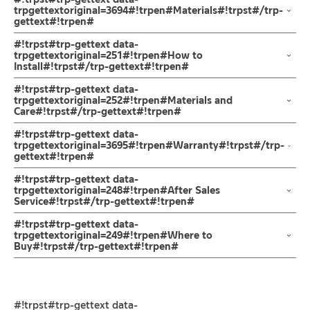
อกติดผนัง ผลิตจากสแตนเลส เกรด 304 ด้าน ก้านเปิด-ปิดแบบหมุน
trpgettextoriginal=3694#!trpen#Materials#!trpst#/trp-
gettext#!trpen#
รับประกันวาล์วน้ำไม่รั่วซึม 10 ปี
ตัวก๊อก
#!trpst#trp-gettext data-
ก๊อกคอสั้น ก็อกสนาม แบบมีข้อต่อสายยาง ก๊อกปากสนามติดผนัง ผลิต
ผลิตจากสแตนเลส
trpgettextoriginal=251#!trpen#How to
Install#!trpst#/trp-gettext#!trpen#
จากสแตนเลส เกรด 304 ทนทานแข็งแรง ต้านการกัดกร่อนสูง และไม่ขึ้น
สนิม ไม่เป็นรอยคราบน้ำ การเปิด-ปิด น้ำออกแบบมือจับแบบก้านหมุน
ข้อแนะนำในการติดตั้ง
สำหรับ การติดตั้ง ก๊อกน้ำ วาล์วเปิดปิดน้ำ
#!trpst#trp-gettext data-
ง่ายต่อการปล่อยสายน้ำชำระล้างทำความสะอาด ทั้งยังสามารถติดตั้งได้
ฝักบัว และ ชุดสายฉีดชำระ
trpgettextoriginal=252#!trpen#Materials and
ทั้งภายในและภายนอกอาคาร ปากก๊อกสำหรับต่อสายยางเพื่อเพิ่ม
Care#!trpst#/trp-gettext#!trpen#
สำหรับการติดตั้งใหม่ ให้ไล่ฝุ่น เศษทราย เศษท่อ ออกจากท่อน้ำก่อนติด
ประโยชน์การใช้งาน อาทิ การรดน้ำต้นไม้ในสวนหรือล้างรถ เป็นต้น เพื่อ
ตั้งสินค้า โดยปล่อยน้ำให้ไหลออกจากท่อนาน 1 นาที เพื่อให้แรงน้ำพัด
คำแนะนำในการดูแลรักษาผลิตภัณฑ์
#!trpst#trp-gettext data-
เป็นการยืนยันความคงทนของวาล์วน้ำ จึงกล้ารับประกัน 10 ปี เต็ม
พาเศษละอองต่างๆ ออกจากท่อน้ำ มิเช่นนั้นสิ่งสกปรกจะเข้าไปภายใน
1. ไม่ทำสินค้าให้เกิดความเสียหายอื่น ๆ นอกจากการใช้งานปกติ เช่นไม่
trpgettextoriginal=3695#!trpen#Warranty#!trpst#/trp-
gettext#!trpen#
สินค้าและสร้างความเสียหายได้ หากตรวจพบเศษละอองต่างๆในสินค้า
ทำตก ไม่งัดหรือโยกสินค้าแรงๆ
จะไม่อยู่ในเงื่อนไขการรับประกัน
2. ทำความสะอาดสินค้าโดยการใช้ผ้านุ่มๆชุบน้ำหมาดๆแล้วเช็ดให้แห้ง
รับประกันวาล์วน้ำไม่รั่วซึม 10 ปี
#!trpst#trp-gettext data-
3. ห้ามใช้สารเคมีที่มีฤทธิ์เป็นกรด ในการทำความสะอาด เนื่องจากผิว
trpgettextoriginal=248#!trpen#After Sales
Service#!trpst#/trp-gettext#!trpen#
ของสินค้าจะเสียหายได้
4. ห้ามใช้แปรง วัสดุแข็ง หยาบ ห้ามใช้ฝอยขัดทำความสะอาด ขัดหรือถู
ช่องทางออนไลน์
#!trpst#trp-gettext data-
บนตัวสินค้า ซึ่งจะสร้างความเสียหายให้เกิดขึ้นกับผิวของสินค้าได้
– Email: contact@charnpaiboon.com
trpgettextoriginal=249#!trpen#Where to
Buy#!trpst#/trp-gettext#!trpen#
– LINE: @Rasland
ร้านค้าตัวแทนจำหน่ายใกล้บ้านคุณ / Our Dealer
คลิกที่นี่
ร้านค้าออนไลน์ของชาญไพบูลย์ / Charnpaiboon Online Store
#!trpst#trp-gettext data-
– Shopee