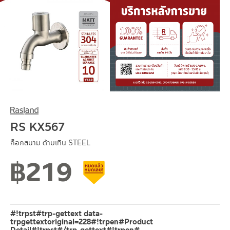
RS KX567
ก็อกสนาม ด้ามเทิน STEEL
฿
219
สินค้าลดราคา เคลียร์สต็อก
#!trpst#trp-gettext data-
trpgettextoriginal=228#!trpen#Product