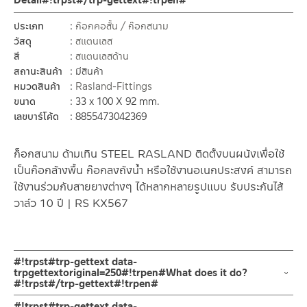
Detail#!trpst#/trp-gettext#!trpen#
ประเภท
ก๊อกคอสั้น / ก๊อกสนาม
วัสดุ
สแตนเลส
สี
สแตนเลสด้าน
สถานะสินค้า
มีสินค้า
หมวดสินค้า
Rasland-Fittings
ขนาด
33 x 100 X 92 mm.
เลขบาร์โค้ด
8855473042369
ก็อกสนาม ด้ามเทิน STEEL RASLAND ติดตั้งบนผนังเพื่อใช้
เป็นก๊อกล้างพื้น ก๊อกลงถังน้ำ หรือใช้งานอเนกประสงค์ สามารถ
ใช้งานร่วมกับสายยางต่างๆ ได้หลากหลายรูปแบบ รับประกันไส้
วาล์ว 10 ปี | RS KX567
#!trpst#trp-gettext data-
trpgettextoriginal=250#!trpen#What does it do?
#!trpst#/trp-gettext#!trpen#
ก๊อกคอสั้น ก็อกสนาม แบบมีข้อต่อสายยาง ก๊อกปากสนามติดผนัง ก็
#!trpst#trp-gettext data-