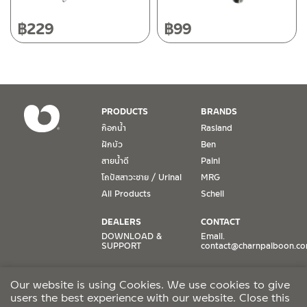
หยุดวันอาทิตย์ และวันหยุดนักขัตฤกษ์
฿
229
฿
99
เงื่อนไขการรับประกันสินค้า
1. การรับประกัน จะต้องมีหลักฐานการซื้อ หรือ ใบเสร็จ โดยทางบริษัทฯ
ขอตรวจสอบโดยนับวันซื้อขายเป็นสำคัญ ทางบริษัทฯ ไม่สามารถให้
เงื่อนไขการรับประกันสินค้าได้ หากไม่มีเอกสารดังกล่าว
PRODUCTS
BRANDS
ก๊อกน้ำ
Rasland
2. การรับประกันสินค้า จะรับประกันฉพาะสินค้าที่อยู่ในสภาพการใช้งาน
ฝักบัว
Ben
ปกติ หากมีตำหนิ ชำรุด ร้าว ตกพื้น หรือสภาพภายนอกอยู่ในสภาพที่ใช้
สายน้ำดี
Paini
งานไม่ได้ ทางบริษัทฯ ถือว่าไม่อยู่ในเงื่อนไขการรับประกัน
โถปัสสาวะชาย / Urinal
MRG
3. การรับประกันสินค้า จะรับประกันเฉพาะชิ้นส่วนที่แจ้ง เช่น ก๊อกน้ำ จะ
All Products
Schell
รับประกันเฉพาะวาล์วก๊อกน้ำไม่รั่วซึม ดังนั้นการรับประกันจะเป็นการ
เปลี่ยนเฉพาะชิ้นส่วนที่รับประกันนั้นๆ
DEALERS
CONTACT
DOWNLOAD &
Email.
SUPPORT
contact@charnpaiboon.c
4. ในกรณีที่ทางบริษัทฯ ต้องชดเชยสินค้าชิ้นใหม่ให้ลูกค้า ทางบริษัทฯ จะ
ไม่ได้จัดหาช่างในการติดตั้งใหม่ หรือจัดหาช่างในการรื้อถอนสินค้าที่เสีย
ONLINE STORES
SOCIAL MEDIA
หายให้กับลูกค้า หากมีวัสดุอุปกรณ์ที่เกี่ยวเนื่องกับสินค้าของบริษัทฯ ที่มี
Our website is using Cookies. We use cookies to give
Lazada
TikTok
ผลกระทบกับการติดตั้งใหม่ หรือเกิดจากการรื้อถอนสินค้าที่เสียหาย ทา
users the best experience with our website. Close this
Shopee
Facebook