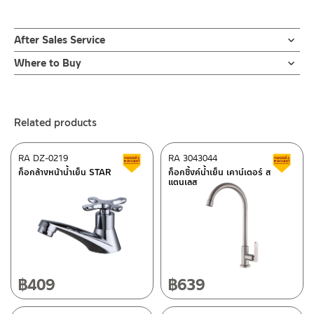
After Sales Service
Online Platform
Where to Buy
– Email: contact@charnpaiboon.com
ร้านค้าตัวแทนจำหน่ายใกล้บ้านคุณ / Our Dealer
Click Here
– LINE: @Rasland
ร้านค้าออนไลน์ของชาญไพบูลย์ / Charnpaiboon Online Store
Related products
– Shopee
–
Lazada
RA DZ-0219
RA 3043044
Clearance sale
C
ติดต่อพนักงานขาย / Contact Sales Staff
ก็อกล้างหน้าน้ำเย็น STAR
ก็อกซิ้งค์น้ำเย็น เคาน์เตอร์ ส
แตนเลส
Tel: 02-285-5795
LINE:
@charnpaiboon.sales
After Sales Service Center – Bangkok
662/61-62 Rama 3 Road, Bangpongpang, Yannawa,
Bangkok 10120
Tel: 02-358-0080 / 080-075-8668 / 091-545-0556
฿
409
฿
639