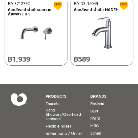
ติดต่อ ชาญไพบูลย์ / Contact Us
Click Here
After Sales Service Center
RA 371277C
Chiangmai
RA DS-12049
Clearance sale
C
ก็อกล้างหน้าน้ำเย็นออกจาก
ก็อกล้างหน้าน้ำเย็น NADEH
กำแพงYORK
118/33 Onsirin M.8, Sunpuloey, Doysaked, Chaingmai 50220
Tel: 080-075-2626
Operating Time
Monday – Friday 8:30-17:30 hrs.
Saturday 8:30-15:00 hrs.
฿
1,939
฿
589
Closed on Sunday and Special / Public Holidays
Conditions for Product Warranty
1. A proof of purchase, or seller’s receipt, shall be required
PRODUCTS
BRANDS
to validate product warranty which will be checked against
Faucets
Rasland
the date of purchase. In the absence of such proof of
Hand
BEN
purchase, no warranty claims can be made.
Showers/Overhead
PAINI
showers
MRG
Flexible hoses
2. To be eligible for warranty claims, a product must be in
its proper working condition. If defects such as dents,
Schell
โถปัสสาวะชาย / Urinal