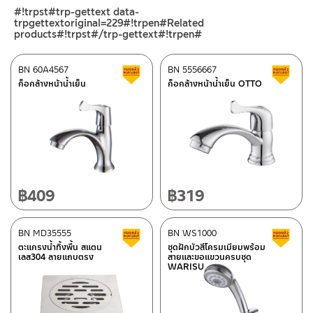
ร้านค้าออนไลน์ของชาญไพบูลย์ / Charnpaiboon Online Store
#!trpst#trp-gettext data-
– Shopee
trpgettextoriginal=229#!trpen#Related
–
Lazada
products#!trpst#/trp-gettext#!trpen#
–
ซื้อสินค้าชิ้นนี้บน Shopee
>>
คลิกที่นี่
<<
BN 60A4567
BN 5556667
สินค้าลดราคา เคลียร์สต็อก
ส
–
ซื้อสินค้าชิ้นนี้บน Lazada
>>
คลิกที่นี่
<<
ก็อกล้างหน้าน้ำเย็น
ก็อกล้างหน้าน้ำเย็น OTTO
ศูนย์บริการและอะไหล่ กรุงเทพฯ
ติดต่อพนักงานขาย / Contact Sales Staff
662/61-62 ถนน พระราม3 แขวงบางโพงพาง เขตยานนาวา กรุงเทพฯ
โทร: 02-285-5795
10120
LINE:
@charnpaiboon.sales
โทร: 02-358-0080 / 080-075-8668 / 091-545-0556
ศูนย์บริการและอะไหล่
เชียงใหม่
฿
409
฿
319
118/33 โครงการอรสิริน ม.8 ต.สันปูเลย อ.ดอยสะเก็ด เชียงใหม่
50220
BN MD35555
BN WS1000
สินค้าลดราคา เคลียร์สต็อก
ส
โทร: 080-075-2626
ตะแกรงน้ำทิ้งพื้น สแตน
ชุดฝักบัวสีโครมเมียมพร้อม
ติดต่อ ชาญไพบูลย์ / Contact Us
คลิกที่นี่
เลส304 ลายแถบตรง
สายและขอแขวนครบชุด
WARISU
วันและเวลาทำการ
วันจันทร์ – วันศุกร์ เวลา 8:30-17:30 น.