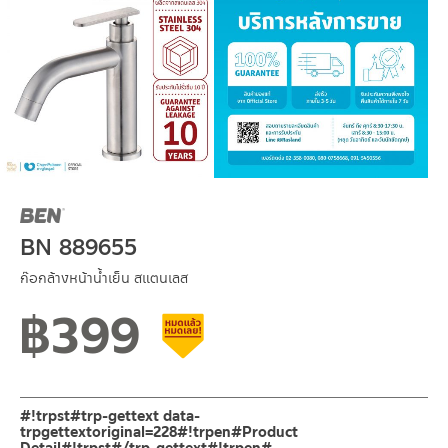
BN 889655
ก๊อกล้างหน้าน้ำเย็น สแตนเลส
฿
399
สินค้าลดราคา เคลียร์สต็อก
#!trpst#trp-gettext data-
trpgettextoriginal=228#!trpen#Product