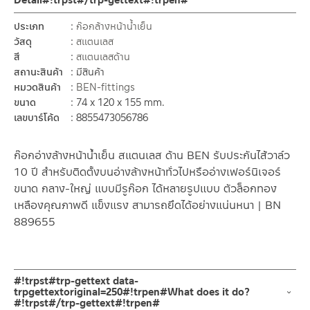
Detail#!trpst#/trp-gettext#!trpen#
ประเภท
ก๊อกล้างหน้าน้ำเย็น
วัสดุ
สแตนเลส
สี
สแตนเลสด้าน
สถานะสินค้า
มีสินค้า
หมวดสินค้า
BEN-fittings
ขนาด
74 x 120 x 155 mm.
เลขบาร์โค้ด
8855473056786
ก๊อกอ่างล้างหน้าน้ำเย็น สแตนเลส ด้าน BEN รับประกันไส้วาล์ว
10 ปี สำหรับติดตั้งบนอ่างล้างหน้าทั่วไปหรืออ่างเฟอร์นิเจอร์
ขนาด กลาง-ใหญ่ แบบมีรูก๊อก ได้หลายรูปแบบ ตัวล็อกทอง
เหลืองคุณภาพดี แข็งแรง สามารถยึดได้อย่างแน่นหนา | BN
889655
#!trpst#trp-gettext data-
trpgettextoriginal=250#!trpen#What does it do?
#!trpst#/trp-gettext#!trpen#