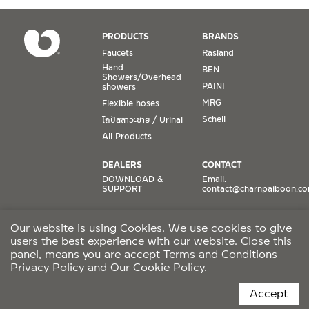
Conditions for Product Warranty
1. A proof of purchase, or seller’s receipt, shall be required
PRODUCTS
BRANDS
to validate product warranty which will be checked against
Faucets
Rasland
the date of purchase. In the absence of such proof of
Hand
BEN
purchase, no warranty claims can be made.
Showers/Overhead
PAINI
showers
MRG
Flexible hoses
2. To be eligible for warranty claims, a product must be in
its proper working condition. If defects such as dents,
Schell
โถปัสสาวะชาย / Urinal
cracks, or impact breakage are evident, or its overall
All Products
condition is that of a non-working item, then warranty shall
be voided.
DEALERS
CONTACT
DOWNLOAD &
Email.
SUPPORT
contact@charnpaiboon.c
3. Warranty shall apply only to the part(s) expressly
specified on the warranty card. For example, a faucet may
ONLINE STORES
SOCIAL MEDIA
be guaranteed against it having faulty valves or dripping.
Our website is using Cookies. We use cookies to give
Lazada
TikTok
Therefore, the warranty shall include no further than the
users the best experience with our website. Close this
Shopee
Facebook
replacement of such a part.
panel, means you are accept
Terms and Conditions
Privacy Policy
and
Our Cookie Policy
.
CCTV POLICY
4. In the case a whole-product replacement is in order, the
Accept
Company shall not be responsible for providing
tradespeople for the task of installing or removing the