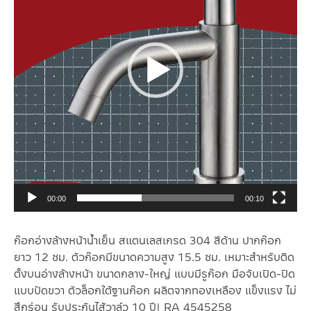
00:00
00:10
ก๊อกอ่างล้างหน้าน้ำเย็น สแตนเลสเกรด 304 สีด้าน ปากก๊อก
ยาว 12 ซม. ตัวก๊อกมีขนาดความสูง 15.5 ซม. เหมาะสำหรับติด
ตั้งบนอ่างล้างหน้า ขนาดกลาง-ใหญ่ แบบมีรูก๊อก มือจับเปิด-ปิด
แบบปัดขวา ตัวล็อกใต้ฐานก๊อก ผลิตจากทองเหลือง แข็งแรง ไม่
สึกร่อน รับประกันไส้วาล์ว 10 ปี| RA 4545258