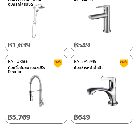
ท่อยาว 60 ซม. พร้อม
เลส 304 MEE
–
ซื้อสินค้าชิ้นนี้บน Lazada
>>
Click Here
<<
อุปกรณ์ครบชุด
ติดต่อพนักงานขาย / Contact Sales Staff
After Sales Service Center – Bangkok
Tel: 02-285-5795
LINE:
@charnpaiboon.sales
662/61-62 Rama 3 Road, Bangpongpang, Yannawa,
Bangkok 10120
Tel: 02-358-0080 / 080-075-8668 / 091-545-0556
฿
1,639
฿
549
After Sales Service Center
RA LUX666
Chiangmai
RA 50A5995
Clearance sale
C
ก็อกซิ้งค์ผสมแบบสปริง
ก็อกล้างหน้าน้ำเย็น
โครเมียม
118/33 Onsirin M.8, Sunpuloey, Doysaked, Chaingmai 50220
ติดต่อ ชาญไพบูลย์ / Contact Us
Click Here
Tel: 080-075-2626
Operating Time
Monday – Friday 8:30-17:30 hrs.
Saturday 8:30-15:00 hrs.
฿
5,769
฿
649
Closed on Sunday and Special / Public Holidays