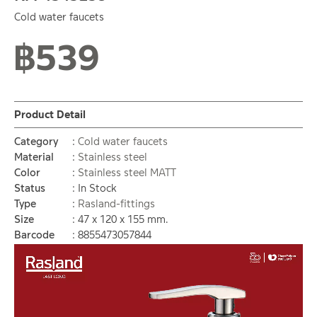
Cold water faucets
฿
539
Normal stock level
Product Detail
Category
Cold water faucets
Material
Stainless steel
Color
Stainless steel MATT
Status
In Stock
Type
Rasland-fittings
Size
47 x 120 x 155 mm.
Barcode
8855473057844
Video
Player