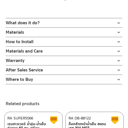
What does it do?
ก๊อกน้ำ ก๊อกน้ำอ่างล้างหน้า ก๊อกอ่างล้างมือ น้ำเย็น สแตนเลสเกรด
Materials
304 สีด้าน ปากก๊อกยาว 12 ซม. ตัวก๊อกมีขนาดความสูง 15.5 ซม มือ
ตัวก๊อกน้ำ
How to Install
จับเปิด-ปิดแบบปัดขวา ตัวล็อกใต้ฐานก๊อกผลิตจากทองเหลือง ไม่สึก
ผลิตจากสแตนเลส เกรด 304
กร่อน ไม่ขึ้นสนิม รับประกันวาล์วน้ำไม่รั่วซึม 10 ปี
ข้อแนะนำในการติดตั้ง
สำหรับ การติดตั้ง ก๊อกน้ำ วาล์วเปิดปิดน้ำ
Materials and Care
ฝักบัว และ ชุดสายฉีดชำระ
คำแนะนำในการดูแลรักษาผลิตภัณฑ์
ก๊อกน้ำล้างหน้า ก๊อกน้ำล้างมือแบบน้ำเย็น ผลิตจากสแตนเลส เกรด 304
Warranty
สำหรับการติดตั้งใหม่ ให้ไล่ฝุ่น เศษทราย เศษท่อ ออกจากท่อน้ำก่อนติด
1. ไม่ทำสินค้าให้เกิดความเสียหายอื่น ๆ นอกจากการใช้งานปกติ เช่นไม่
สีด้าน ทนทานแข็งแรง ต้านการกัดกร่อนสูง และไม่ขึ้นสนิม ไม่เป็นรอย
ตั้งสินค้า โดยปล่อยน้ำให้ไหลออกจากท่อนาน 1 นาที เพื่อให้แรงน้ำพัด
รับประกันไส้วาล์ว ไม่รั่วซึม 10 ปี
After Sales Service
ทำตก ไม่งัดหรือโยกสินค้าแรงๆ
คราบน้ำ ปากก๊อกยาวทำองศาการปล่อยน้ำได้อย่างเหมาะสม สะดวกต่อ
พาเศษละอองต่างๆ ออกจากท่อน้ำ มิเช่นนั้นสิ่งสกปรกจะเข้าไปภายใน
2. ทำความสะอาดสินค้าโดยการใช้ผ้านุ่มๆชุบน้ำหมาดๆแล้วเช็ดให้แห้ง
Online Platform
การชำระล้าง น้ำไม่กระเด็นออกนอกอ่าง เหมาะกับอ่างล้างหน้าขนาด
สินค้าและสร้างความเสียหายได้ หากตรวจพบเศษละอองต่างๆในสินค้า
Where to Buy
3. ห้ามใช้สารเคมีที่มีฤทธิ์เป็นกรด ในการทำความสะอาด เนื่องจากผิว
– Email: contact@charnpaiboon.com
กลาง-ใหญ่ การเปิดน้ำออกแบบมือจับเปิด-ปิดแบบปัดขวา ติดตั้งง่าย
จะไม่อยู่ในเงื่อนไขการรับประกัน
ร้านค้าตัวแทนจำหน่ายใกล้บ้านคุณ / Our Dealer
Click Here
ของสินค้าจะเสียหายได้
– LINE: @Rasland
ด้วยตัวล็อกฐานผลิตจากทองเหลืองที่แข็งแรงทนทาน ไม่เป็นสนิม ใช้
4. ห้ามใช้แปรง วัสดุแข็ง หยาบ ห้ามใช้ฝอยขัดทำความสะอาด ขัดหรือถู
เพียงมือหมุนล็อค เพื่อเป็นการยืนยันความคงทนของวาล์วน้ำ จึงกล้ารับ
ร้านค้าออนไลน์ของชาญไพบูลย์ / Charnpaiboon Online Store
บนตัวสินค้า ซึ่งจะสร้างความเสียหายให้เกิดขึ้นกับผิวของสินค้าได้
ประกัน 10 ปี เต็ม
Related products
– Shopee
–
Lazada
RA SUPER5566
RA DB-88122
Clearance sale
C
–
ซื้อสินค้าชิ้นนี้บน Shopee
>>
Click Here
<<
เรนชาวเวอร์ น้ำอุ่น-น้ำเย็น
ก็อกล้างหน้าน้ำเย็น สแตน