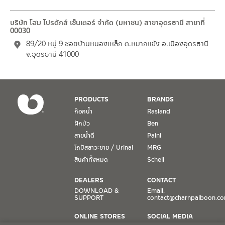
บริษัท โฮม โปรดักส์ เซ็นเตอร์ จำกัด (มหาชน) สาขาอุดรธานี สาขาที่
00030
89/20 หมู่ 9 ซอยบ้านหนองเหล็ก ต.หมากแข้ง อ.เมืองอุดรธานี
จ.อุดรธานี 41000
PRODUCTS
BRANDS
ก๊อกน้ำ
Rasland
ฝักบัว
Ben
สายน้ำดี
Paini
โถปัสสาวะชาย / Urinal
MRG
สินค้าทั้งหมด
Schell
DEALERS
CONTACT
DOWNLOAD &
Email.
SUPPORT
contact@charnpaiboon.c
ONLINE STORES
SOCIAL MEDIA