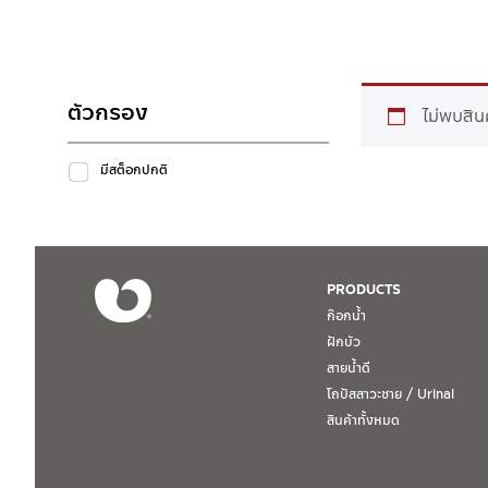
ตัวกรอง
ไม่พบสิน
มีสต็อกปกติ
PRODUCTS
ก๊อกน้ำ
ฝักบัว
สายน้ำดี
โถปัสสาวะชาย / Urinal
สินค้าทั้งหมด