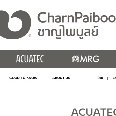
GOOD TO KNOW
ABOUT US
ไทย
E
MY ACCOUNT
ACUATE