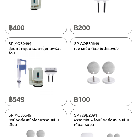
อะไหล่กลุ่มสุขภัณฑ์
(10)
หมวดสินค้า
฿
400
฿
200
Rasland-AQ2
(10)
SP AQ30494
SP AQB36649
ชุดน้ำเข้า+ชุดน้ำออก+ปุ่มกดพร้อม
เฉพาะแป้นเกี่ยวกับฝารองนั่ง
มีสต็อกปกติ
ก้าน
฿
549
฿
100
SP AQ35549
SP AQB2094
ชุดน็อตยึดฝาชักโครกพร้อมแป้น
ฝารองนั่ง พร้อมน็อตยึดฝาและแป้น
เกี่ยว
เกี่ยวครบชุด