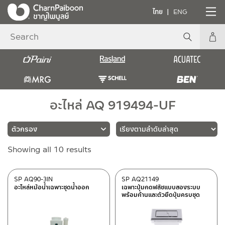
ไทย
ENG
อะไหล่ AQ 919494-UF
Sorted
Showing all 10 results
แบรนด์
by
latest
RASLAND
(10)
SP AQ90-3IN
SP AQ21149
อะไหล่หม้อน้ำเฉพาะชุดน้ำออก
เฉพาะปุ่มกดฟลัชแบบสองระบบ
พร้อมก้านและตัวยึดปุ่มครบชุด
ประเภท