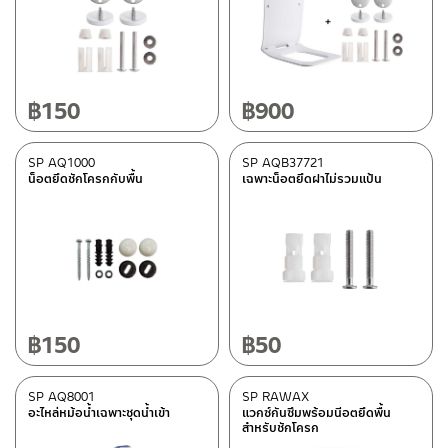
฿
150
฿
900
SP AQ1000
SP AQB37721
น็อตยึดชักโครกกับพื้น
เฉพาะน็อตยึดฝาไม่รวมแป้น
฿
150
฿
50
SP AQ8001
SP RAWAX
อะไหล่หม้อน้ำเฉพาะชุดน้ำเข้า
แวกซ์กันซึมพร้อมนีอตยึดพื้น
สำหรับชักโครก