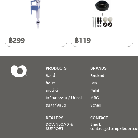
฿
299
฿
119
PRODUCTS
BRANDS
ก๊อกน้ำ
Rasland
ฝักบัว
Ben
สายน้ำดี
Paini
โถปัสสาวะชาย / Urinal
MRG
สินค้าทั้งหมด
Schell
DEALERS
CONTACT
DOWNLOAD &
Email.
SUPPORT
contact@charnpaiboon.c