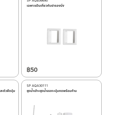
SP AQB36690
เฉพาะแป้นเกี่ยวกับฝารองนั่ง
฿
50
SP AQA30111
ะตัวยึดปุ่ม
ชุดน้ำเข้า+ชุดน้ำออก+ปุ่มกดพร้อมก้าน