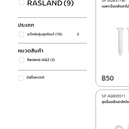
RASLAND
(9)
SP AQB37790
เฉพาะน็อตยึดฝาไม่
ประเภท
อะไหล่กลุ่มสุขภัณฑ์
(10)
หมวดสินค้า
Rasland-AQ2
(3)
฿
50
มีสต็อกปกติ
SP AQB35511
ชุดน็อตยึดฝาชักโ