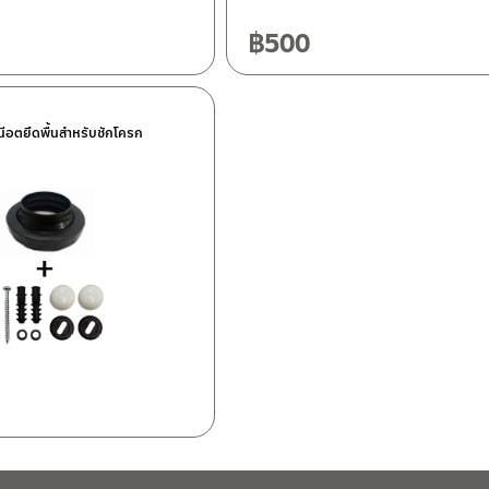
฿
500
นีอตยึดพื้นสำหรับชักโครก