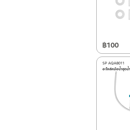
฿
100
SP AQA8011
อะไหล่หม้อน้ำชุดน้ำ