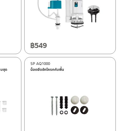
฿
549
SP AQ1000
รบชุด
น็อตยึดชักโครกกับพื้น