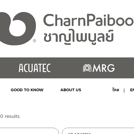
GOOD TO KNOW
ABOUT US
ไทย
E
MY ACCOUNT
Sorted
0 results
by
latest