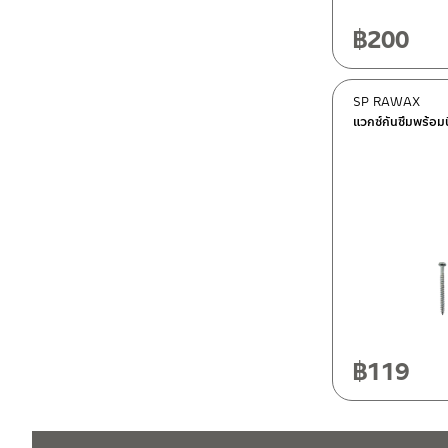
฿
200
SP RAWAX
แวกซ์กันซึมพร้อม
฿
119