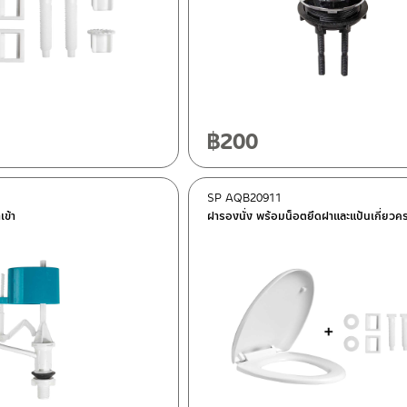
฿
200
SP AQB20911
เข้า
ฝารองนั่ง พร้อมน็อตยึดฝาและแป้นเกี่ยวค