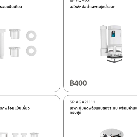
SP AQA9011
รวมแป้นเกี่ยว
อะไหล่หม้อน้ำเฉพาะชุดน้ำออก
฿
400
SP AQA21111
ครกพร้อมแป้นเกี่ยว
เฉพาะปุ่มกดฟลัชแบบสองระบบ พร้อมก้านแล
ครบชุด