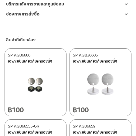
บริการหลังการขายและศูนย์ซ่อม
ช่องทางออนไลน์
ช่องทางการสั่งซื้อ
– Email: contact@charnpaiboon.com
ร้านค้าตัวแทนจำหน่ายใกล้บ้านคุณ / Our Dealer
คลิกที่นี่
– LINE: @Rasland
ร้านค้าออนไลน์ของชาญไพบูลย์ / Charnpaiboon Online Store
สินค้าที่เกี่ยวข้อง
– Shopee
–
Lazada
SP AQ36666
SP AQB36605
ติดต่อพนักงานขาย / Contact Sales Staff
เฉพาะแป้นเกี่ยวกับฝารองนั่ง
เฉพาะแป้นเกี่ยวกับฝารองนั่ง
โทร: 02-285-5795
LINE:
@charnpaiboon.sales
ศูนย์บริการและอะไหล่ กรุงเทพฯ
662/61-62 ถนน พระราม3 แขวงบางโพงพาง เขตยานนาวา กรุงเทพฯ
10120
โทร: 02-358-0080 / 080-075-8668 / 091-545-0556
฿
100
฿
100
ติดต่อ ชาญไพบูลย์ / Contact Us
คลิกที่นี่
ศูนย์บริการและอะไหล่
SP AQ366555-GR
เชียงใหม่
SP AQ36659
เฉพาะแป้นเกี่ยวกับฝารองนั่ง
เฉพาะแป้นเกี่ยวกับฝารองนั่ง