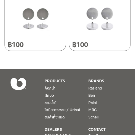
118/33 โครงการอรสิริน ม.8 ต.สันปูเลย อ.ดอยสะเก็ด เชียงใหม่
50220
โทร: 080-075-2626
วันและเวลาทำการ
วันจันทร์ – วันศุกร์ เวลา 8:30-17:30 น.
฿
100
฿
100
วันเสาร์ เวลา 8:30-15:00 น.
หยุดวันอาทิตย์ และวันหยุดนักขัตฤกษ์
เงื่อนไขการรับประกันสินค้า
PRODUCTS
BRANDS
1. การรับประกัน จะต้องมีหลักฐานการซื้อ หรือ ใบเสร็จ โดยทางบริษัทฯ
ก๊อกน้ำ
Rasland
ขอตรวจสอบโดยนับวันซื้อขายเป็นสำคัญ ทางบริษัทฯ ไม่สามารถให้
ฝักบัว
Ben
เงื่อนไขการรับประกันสินค้าได้ หากไม่มีเอกสารดังกล่าว
สายน้ำดี
Paini
โถปัสสาวะชาย / Urinal
MRG
2. การรับประกันสินค้า จะรับประกันฉพาะสินค้าที่อยู่ในสภาพการใช้งาน
ปกติ หากมีตำหนิ ชำรุด ร้าว ตกพื้น หรือสภาพภายนอกอยู่ในสภาพที่ใช้
สินค้าทั้งหมด
Schell
งานไม่ได้ ทางบริษัทฯ ถือว่าไม่อยู่ในเงื่อนไขการรับประกัน
DEALERS
CONTACT