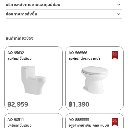
บริการหลังการขายและศูนย์ซ่อม
ช่องทางออนไลน์
ช่องทางการสั่งซื้อ
– Email: contact@charnpaiboon.com
ร้านค้าตัวแทนจำหน่ายใกล้บ้านคุณ / Our Dealer
คลิกที่นี่
– LINE: @Rasland
ร้านค้าออนไลน์ของชาญไพบูลย์ / Charnpaiboon Online Store
สินค้าที่เกี่ยวข้อง
– Shopee
–
Lazada
AQ 95632
AQ 566566
B
ติดต่อพนักงานขาย / Contact Sales Staff
สุขภัณฑ์ชิ้นเดียว
สุขภัณฑ์นั่งราบราดน้ำ
โทร: 02-285-5795
LINE:
@charnpaiboon.sales
ศูนย์บริการและอะไหล่ กรุงเทพฯ
662/61-62 ถนน พระราม3 แขวงบางโพงพาง เขตยานนาวา กรุงเทพฯ
10120
โทร: 02-358-0080 / 080-075-8668 / 091-545-0556
฿
2,959
฿
1,390
ติดต่อ ชาญไพบูลย์ / Contact Us
คลิกที่นี่
ศูนย์บริการและอะไหล่
AQ 90511
เชียงใหม่
AQ 8885555
B
ชักโครกชิ้นเดียว
อ่างล้างหน้าชาม กลม แบบมี