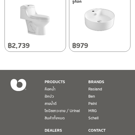
รูก็อก
118/33 โครงการอรสิริน ม.8 ต.สันปูเลย อ.ดอยสะเก็ด เชียงใหม่
50220
โทร: 080-075-2626
วันและเวลาทำการ
วันจันทร์ – วันศุกร์ เวลา 8:30-17:30 น.
฿
2,739
฿
979
วันเสาร์ เวลา 8:30-15:00 น.
หยุดวันอาทิตย์ และวันหยุดนักขัตฤกษ์
เงื่อนไขการรับประกันสินค้า
PRODUCTS
BRANDS
1. การรับประกัน จะต้องมีหลักฐานการซื้อ หรือ ใบเสร็จ โดยทางบริษัทฯ
ก๊อกน้ำ
Rasland
ขอตรวจสอบโดยนับวันซื้อขายเป็นสำคัญ ทางบริษัทฯ ไม่สามารถให้
ฝักบัว
Ben
เงื่อนไขการรับประกันสินค้าได้ หากไม่มีเอกสารดังกล่าว
สายน้ำดี
Paini
โถปัสสาวะชาย / Urinal
MRG
2. การรับประกันสินค้า จะรับประกันฉพาะสินค้าที่อยู่ในสภาพการใช้งาน
ปกติ หากมีตำหนิ ชำรุด ร้าว ตกพื้น หรือสภาพภายนอกอยู่ในสภาพที่ใช้
สินค้าทั้งหมด
Schell
งานไม่ได้ ทางบริษัทฯ ถือว่าไม่อยู่ในเงื่อนไขการรับประกัน
DEALERS
CONTACT