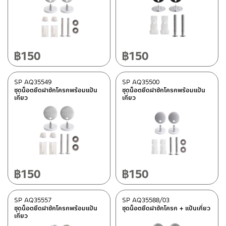
อะไหล่ AQ 678786
(1)
อะไหล่ AQ 92222-PE
(1)
อะไหล่ AQ 76666/9855
(1)
อะไหล่ AQ 73333/9153
(1)
฿
150
฿
150
อะไหล่ AQ 71111/9344
(1)
SP AQ35549
SP AQ35500
อะไหล่ AQ 923344/9222-PR
(1)
ชุดน็อตยึดฝาชักโครกพร้อมแป้น
ชุดน็อตยึดฝาชักโครกพร้อมแป้น
เกี่ยว
เกี่ยว
อะไหล่ AQ 79414/9129
(1)
อะไหล่ AQ 90111
(1)
อะไหล่ AQ 971618
(1)
อะไหล่ AQ 976321
(1)
อะไหล่ AQ PR-91995
(1)
฿
150
฿
150
อะไหล่ AQ PR-94959-UF
(1)
อะไหล่ AQ PR-91789-UF
(1)
SP AQ35557
SP AQ35588/03
ชุดน็อตยึดฝาชักโครกพร้อมแป้น
ชุดน็อตยึดฝาชักโครก + แป้นเกี่ยว
อะไหล่ AQ PR-96789
(1)
เกี่ยว
อะไหล่ AQ PR-92948-UF
(1)