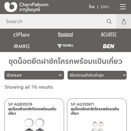
ไทย
ENG
ชุดน็อตยึดฝาชักโครกพร้อมแป้นเกี่ยว
Sorted
Showing all 16 results
แบรนด์
by
latest
RASLAND
(16)
SP AQB35578
SP AQ355971
ชุดน็อตยึดฝาชักโครกพร้อมแป้น
ชุดน็อตยึดฝาชักโครกพร้อมแป้น
เกี่ยว
เกี่ยว
สี