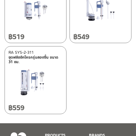
วัสดุ
PE
(3)
สี
฿
519
฿
549
ขาว
(2)
RA SYS-2-311
ชุดฟลัชชักโครกรุ่นสองชิ้น ขนาด
หมวดสินค้า
31 ซม.
Rasland-Fittings
(3)
สถานะสินค้า
Best Seller สินค้าขายดี
(1)
฿
559
มีสต็อกปกติ
PRODUCTS
BRANDS