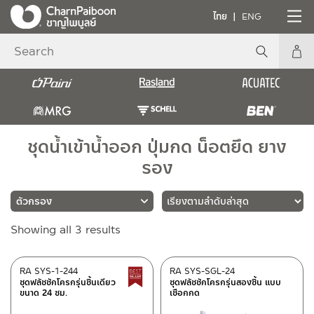
ไทย
ENG
ชุดน้ำเข้าน้ำออก ปุ่มกด น็อตยึด ยาง
รอง
Sorted
Showing all 3 results
แบรนด์
by
latest
RASLAND
(3)
RA SYS-1-244
RA SYS-SGL-24
Best Seller สินค้าขายดี
ชุดฟลัชชักโครกรุ่นชิ้นเดียว
ชุดฟลัชชักโครกรุ่นสองชิ้น แบบ
ขนาด 24 ซม.
เชือกกด