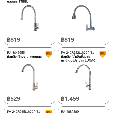
แตนเลส STEEL
฿
819
฿
819
RA 3046655
PA 24CR522LUQCP(S)
Clearance sale
ก็อกซิ้งค์ล้างจาน สแตนเลส
ก็อกซิ้งค์น้ำเย็นขึ้นจาก
เคาน์เตอร์Jสเปาท์ LUNAC
฿
529
฿
1,459
PA 24CR915LUQCP(S)
RA 4887889
Clearance sale