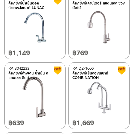
ก็อกซิ้งค์น้ำเย็นออก
ก็อกซิ้งค์เคาน์เตอร์ สแตนเลส งวง
กำแพงJสเปาท์ LUNAC
ดัดได้
฿
1,149
฿
769
RA 3042233
RA DZ-1006
Clearance sale
ก๊อกซิงก์ล้างจาน น้ำเย็น ส
ก็อกซิ้งค์เย็นสองเสปาท์
แตนเลส ติดกำแพง
COMBINATION
฿
639
฿
1,669