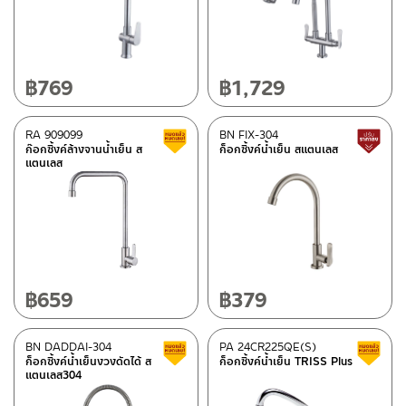
฿
769
฿
1,729
RA 909099
BN FIX-304
Clearance sale
ก๊อกซิ้งค์ล้างจานน้ำเย็น ส
ก็อกซิ้งค์น้ำเย็น สแตนเลส
แตนเลส
฿
659
฿
379
BN DADDAI-304
PA 24CR225QE(S)
Clearance sale
ก็อกซิ้งค์น้ำเย็นงวงดัดได้ ส
ก็อกซิ้งค์น้ำเย็น TRISS Plus
แตนเลส304