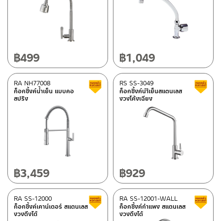
฿
499
฿
1,049
RA NH77008
RS SS-3049
Clearance sale
ก็อกซิ้งค์น้ำเย็น แบบคอ
ก็อกซิ้งค์นำ้เย็นสแตนเลส
สปริง
งวงโค้งเฉียง
฿
3,459
฿
929
RA SS-12000
RA SS-12001-WALL
Clearance sale
ก็อกซิ้งค์เคาน์เตอร์ สแตนเลส
ก็อกซิ้งค์กำแพง สแตนเลส
งวงดึงได้
งวงดึงได้