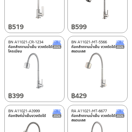
Category
ก๊อกซิ้งค์น้ำเย็นออกกำแพง
(8)
฿
519
฿
599
ก๊อกซิ้งค์น้ำเย็นเคาน์เตอร์
(55)
BN A11021-CR-1234
BN A11021-MT-5566
New Arrival สินค้าใหม่ ปี 2026
ก๊อกล้างจานน้ำเย็น งวงดัดได้
ก๊อกล้างจานน้ำเย็น งวงดัดได้
โครเมียม
สแตนเลส
Material
สแตนเลส เกรด 304
(18)
ซิงค์
(1)
Zinc
(6)
Stainless steel
(40)
฿
399
฿
429
Brass
(9)
BN A11021-A3999
RA A11021-MT-6677
New Arrival สินค้าใหม่ ปี 2026
ก๊อกซิงค์น้ำเย็นงวงดัดได้
ก๊อกล้างจานน้ำเย็น งวงดัดได้
สแตนเลส
Color
Gun gray
(1)