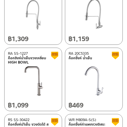
฿
1,309
฿
1,159
RA SS-1227
RA 20C5335
Clearance sale
ก็อกซิงค์น้ำเย็นงวงเหลี่ยม
ก็อกซิ้งค์ น้ำเย็น
HIGH BOWL
฿
1,099
฿
469
RS SS-30422
WR M809A-S(S)
Clearance sale
ก็อกซิ้งค์นำ้เย็น งวงดัดได้ ส
ก็อกซิ้งค์กำแพงงวงอิสระ