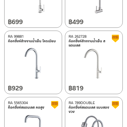
฿
699
฿
499
RA 99881
RA 262728
ก๊อกซิ้งค์ล้างจานน้ำเย็น โครเมียม
ก๊อกซิ้งค์ล้างจานน้ำเย็น ส
แตนเลส
฿
929
฿
819
RA 5565304
RA 789DOUBLE
Clearance sale
ก็อกซิ้งค์สแตนเลส คอสูง
ก๊อกซิ้งค์สแตนเลส แบบสอง
งวง