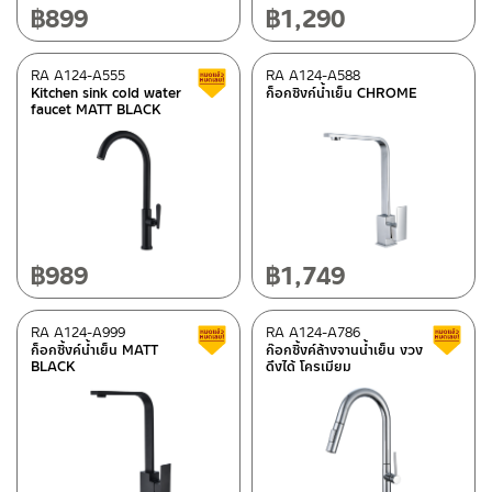
฿
899
฿
1,290
RA A124-A555
RA A124-A588
Clearance sale
Kitchen sink cold water
ก็อกซิงก์น้ำเย็น CHROME
faucet MATT BLACK
฿
989
฿
1,749
RA A124-A999
RA A124-A786
Clearance sale
ก็อกซิ้งค์น้ำเย็น MATT
ก๊อกซิ้งค์ล้างจานน้ำเย็น งวง
BLACK
ดึงได้ โครเมียม