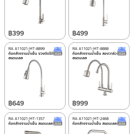
Stainless steel MATT
(42)
Stainless steel SHINY
(1)
Shiny chrome
(24)
฿
399
฿
499
Black
(6)
RA A11021-MT-8899
RA A11021-MT-8888
New Arrival สินค้าใหม่ ปี 2026
ก๊อกล้างจานน้ำเย็น งวงดัดได้
ก๊อกล้างจานน้ำเย็น สองวาล์ว
Type
สแตนเลส
สแตนเลส
BEN-fittings
(11)
PAINI-fittings
(3)
Rasland-fittings
(60)
฿
649
฿
999
Special tags
REVERSE COLLECTION
(5)
RA A11021-MT-1357
RA A11021-MT-2468
New Arrival สินค้าใหม่ ปี 2026
ก๊อกล้างจานน้ำเย็น สแตนเลส
ก๊อกล้างจานน้ำเย็น สแตนเลส