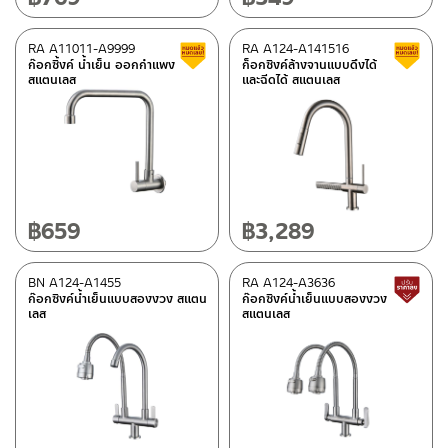
RA A11011-A9999
RA A124-A141516
Clearance sale
ก๊อกซิ้งค์ น้ำเย็น ออกกำแพง
ก็อกซิงค์ล้างจานแบบดึงได้
สแตนเลส
และฉีดได้ สแตนเลส
฿
659
฿
3,289
BN A124-A1455
RA A124-A3636
ก๊อกซิงค์น้ำเย็นแบบสองงวง สแตน
ก๊อกซิงค์น้ำเย็นแบบสองงวง
เลส
สแตนเลส