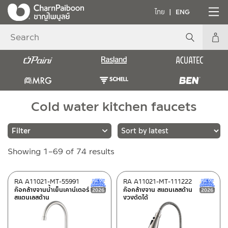
ไทย
ENG
Cold water kitchen faucets
Sorted
Showing 1–69 of 74 results
Brands
by
latest
PAINI
(3)
RA A11021-MT-55991
RA A11021-MT-111222
New Arrival สินค้าใหม่ ปี 2026
ก๊อกล้างจานน้ำเย็นเคาน์เตอร์
ก๊อกล้างจาน สแตนเลสด้าน
RASLAND
(59)
สแตนเลสด้าน
งวงดัดได้
BEN
(12)