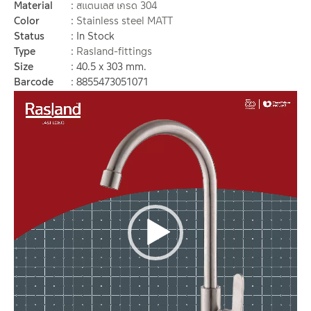
Material
สแตนเลส เกรด 304
Color
Stainless steel MATT
Status
In Stock
Type
Rasland-fittings
Size
40.5 x 303 mm.
Barcode
8855473051071
Video
Player