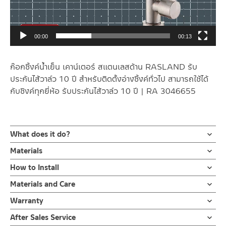
00:00
00:13
ก๊อกซิ้งค์น้ำเย็น เคาน์เตอร์ สแตนเลสด้าน RASLAND รับ
ประกันไส้วาล์ว 10 ปี สำหรับติดตั้งอ่างซิ้งค์ทั่วไป สามารถใช้ได้
กับซิงค์ทุกยี่ห้อ รับประกันไส้วาล์ว 10 ปี | RA 3046655
What does it do?
ก๊อกซิ้งค์น้ำเย็น ล้างจาน ผลิตจากสแตนเลส เกรด 304 ด้าน ตัวก๊อก
Materials
เป็นทรงโค้ง ก้านเปิด-ปิดแบบก้านปัด ตัวล็อกใต้ก๊อกเป็นเกลียวทอง
Faucets
How to Install
เหลืองคุณภาพดี รับประกันวาล์วน้ำไม่รั่วซึม 10 ปี
ผลิตจาก สแตนเลสเกรด 304
ข้อแนะนำในการติดตั้ง
สำหรับ การติดตั้ง ก๊อกน้ำ วาล์วเปิดปิดน้ำ
Materials and Care
ก็อกซิ้งค์ล้างจาน ทรงโค้ง ผลิตจากสแตนเลส เกรด 304 ทนทานแข็ง
ฝักบัว และ ชุดสายฉีดชำระ
คำแนะนำในการดูแลรักษาผลิตภัณฑ์
แรง ต้านการกัดกร่อนสูง และไม่ขึ้นสนิม ไม่เป็นรอยคราบน้ำ ออกแบบ
Warranty
สำหรับการติดตั้งใหม่ ให้ไล่ฝุ่น เศษทราย เศษท่อ ออกจากท่อน้ำก่อนติด
1. ไม่ทำสินค้าให้เกิดความเสียหายอื่น ๆ นอกจากการใช้งานปกติ เช่นไม่
งวงก๊อกให้เป็นทรงโค้งสูง สามารถปรับสวิง ซ้าย-ขวา ได้ ทำให้การล้าง
ตั้งสินค้า โดยปล่อยน้ำให้ไหลออกจากท่อนาน 1 นาที เพื่อให้แรงน้ำพัด
รับประกันไส้วาล์ว ไม่รั่วซึม 10 ปี
After Sales Service
ทำตก ไม่งัดหรือโยกสินค้าแรงๆ
จานนั้นง่ายขึ้น สะดวกต่อการใช้งานในห้องครัว เพื่อการล้างสิ่งของหรือ
พาเศษละอองต่างๆ ออกจากท่อน้ำ มิเช่นนั้นสิ่งสกปรกจะเข้าไปภายใน