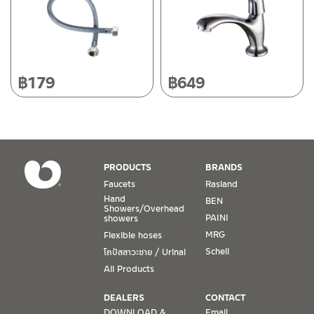
Tel: 080-075-2626
Operating Time
Monday – Friday 8:30-17:30 hrs.
Saturday 8:30-15:00 hrs.
฿
179
฿
649
Closed on Sunday and Special / Public Holidays
Conditions for Product Warranty
1. A proof of purchase, or seller’s receipt, shall be required
PRODUCTS
BRANDS
to validate product warranty which will be checked against
Faucets
Rasland
the date of purchase. In the absence of such proof of
Hand
BEN
purchase, no warranty claims can be made.
Showers/Overhead
PAINI
showers
MRG
Flexible hoses
2. To be eligible for warranty claims, a product must be in
its proper working condition. If defects such as dents,
Schell
โถปัสสาวะชาย / Urinal
cracks, or impact breakage are evident, or its overall
All Products
condition is that of a non-working item, then warranty shall
be voided.
DEALERS
CONTACT
DOWNLOAD &
Email.