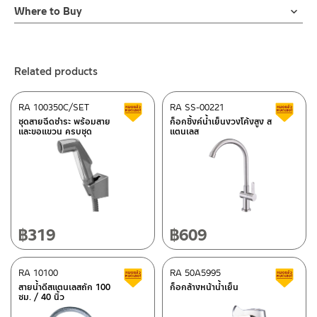
2. ทำความสะอาดสินค้าโดยการใช้ผ้านุ่มๆชุบน้ำหมาดๆแล้วเช็ดให้แห้ง
Online Platform
ภาชนะเป็นเรื่องง่ายและสะดวกมากยิ่งขึ้น การติดตั้งก็ง่ายด้วยตัวล็อก
สินค้าและสร้างความเสียหายได้ หากตรวจพบเศษละอองต่างๆในสินค้า
Where to Buy
3. ห้ามใช้สารเคมีที่มีฤทธิ์เป็นกรด ในการทำความสะอาด เนื่องจากผิว
– Email: contact@charnpaiboon.com
ฐานก็อกแบบใหม่ เป็นแกนทองเหลือง แข็งแรงทนทาน ใช้เพียงมือหมุน
จะไม่อยู่ในเงื่อนไขการรับประกัน
ร้านค้าตัวแทนจำหน่ายใกล้บ้านคุณ / Our Dealer
Click Here
ของสินค้าจะเสียหายได้
– LINE: @Rasland
ล็อค เพื่อเป็นการยืนยันความคงทนของวาล์วน้ำ จึงกล้ารับประกัน 10 ปี
4. ห้ามใช้แปรง วัสดุแข็ง หยาบ ห้ามใช้ฝอยขัดทำความสะอาด ขัดหรือถู
เต็ม
ร้านค้าออนไลน์ของชาญไพบูลย์ / Charnpaiboon Online Store
บนตัวสินค้า ซึ่งจะสร้างความเสียหายให้เกิดขึ้นกับผิวของสินค้าได้
Related products
–
Shopee
–
Lazada
RA 100350C/SET
RA SS-00221
Clearance sale
C
–
ซื้อสินค้าชิ้นนี้บน Shopee
>>
Click Here
<<
ชุดสายฉีดชำระ พร้อมสาย
ก็อกซิ้งค์น้ำเย็นงวงโค้งสูง ส
และขอแขวน ครบชุด
แตนเลส
–
ซื้อสินค้าชิ้นนี้บน Lazada
>>
Click Here
<<
ติดต่อพนักงานขาย / Contact Sales Staff
After Sales Service Center – Bangkok
Tel: 02-285-5795
LINE:
@charnpaiboon.sales
662/61-62 Rama 3 Road, Bangpongpang, Yannawa,
Bangkok 10120
Tel: 02-358-0080 / 080-075-8668 / 091-545-0556
฿
319
฿
609
After Sales Service Center
RA 10100
Chiangmai
RA 50A5995
Clearance sale
C
สายน้ำดีสแตนเลสถัก 100
ก็อกล้างหน้าน้ำเย็น
ซม. / 40 นิ้ว
118/33 Onsirin M.8, Sunpuloey, Doysaked, Chaingmai 50220
ติดต่อ ชาญไพบูลย์ / Contact Us
Click Here