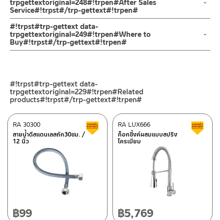
3. ห้ามใช้สารเคมีที่มีฤทธิ์เป็นกรด ในการทำความสะอาด เนื่องจากผิว
trpgettextoriginal=248#!trpen#After Sales
Service#!trpst#/trp-gettext#!trpen#
ของสินค้าจะเสียหายได้
4. ห้ามใช้แปรง วัสดุแข็ง หยาบ ห้ามใช้ฝอยขัดทำความสะอาด ขัดหรือถู
ช่องทางออนไลน์
#!trpst#trp-gettext data-
บนตัวสินค้า ซึ่งจะสร้างความเสียหายให้เกิดขึ้นกับผิวของสินค้าได้
– Email: contact@charnpaiboon.com
trpgettextoriginal=249#!trpen#Where to
Buy#!trpst#/trp-gettext#!trpen#
– LINE: @Rasland
ร้านค้าตัวแทนจำหน่ายใกล้บ้านคุณ / Our Dealer
คลิกที่นี่
ร้านค้าออนไลน์ของชาญไพบูลย์ / Charnpaiboon Online Store
#!trpst#trp-gettext data-
– Shopee
trpgettextoriginal=229#!trpen#Related
–
Lazada
products#!trpst#/trp-gettext#!trpen#
–
ซื้อสินค้าชิ้นนี้บน Shopee
>>
คลิกที่นี่
<<
RA 30300
RA LUX666
สินค้าลดราคา เคลียร์สต็อก
ส
–
ซื้อสินค้าชิ้นนี้บน Lazada
>>
คลิกที่นี่
<<
สายน้ำดีสแตนเลสถัก30ซม. /
ก็อกซิ้งค์ผสมแบบสปริง
ศูนย์บริการและอะไหล่ กรุงเทพฯ
12 นิ้ว
โครเมียม
ติดต่อพนักงานขาย / Contact Sales Staff
662/61-62 ถนน พระราม3 แขวงบางโพงพาง เขตยานนาวา กรุงเทพฯ
โทร: 02-285-5795
10120
LINE:
@charnpaiboon.sales
โทร: 02-358-0080 / 080-075-8668 / 091-545-0556
ศูนย์บริการและอะไหล่
เชียงใหม่
฿
99
฿
5,769