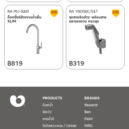
118/33 โครงการอรสิริน ม.8 ต.สันปูเลย อ.ดอยสะเก็ด เชียงใหม่
50220
RA MU-5003
RA 100350C/SET
สินค้าลดราคา เคลียร์สต็อก
ส
โทร: 080-075-2626
ก็อกซิ้งค์ล้างจานน้ำเย็น
ชุดสายฉีดชำระ พร้อมสาย
ติดต่อ ชาญไพบูลย์ / Contact Us
คลิกที่นี่
SLIM
และขอแขวน ครบชุด
วันและเวลาทำการ
วันจันทร์ – วันศุกร์ เวลา 8:30-17:30 น.
วันเสาร์ เวลา 8:30-15:00 น.
หยุดวันอาทิตย์ และวันหยุดนักขัตฤกษ์
฿
819
฿
319
เงื่อนไขการรับประกันสินค้า
1. การรับประกัน จะต้องมีหลักฐานการซื้อ หรือ ใบเสร็จ โดยทางบริษัทฯ
ขอตรวจสอบโดยนับวันซื้อขายเป็นสำคัญ ทางบริษัทฯ ไม่สามารถให้
เงื่อนไขการรับประกันสินค้าได้ หากไม่มีเอกสารดังกล่าว
PRODUCTS
BRANDS
ก๊อกน้ำ
Rasland
2. การรับประกันสินค้า จะรับประกันฉพาะสินค้าที่อยู่ในสภาพการใช้งาน
ฝักบัว
Ben
ปกติ หากมีตำหนิ ชำรุด ร้าว ตกพื้น หรือสภาพภายนอกอยู่ในสภาพที่ใช้
สายน้ำดี
Paini
งานไม่ได้ ทางบริษัทฯ ถือว่าไม่อยู่ในเงื่อนไขการรับประกัน
โถปัสสาวะชาย / Urinal
MRG