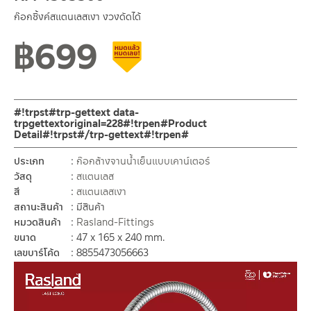
ก๊อกซิ้งค์สแตนเลสเงา งวงดัดได้
฿
699
สินค้าลดราคา เคลียร์สต็อก
#!trpst#trp-gettext data-
trpgettextoriginal=228#!trpen#Product
Detail#!trpst#/trp-gettext#!trpen#
ประเภท
ก๊อกล้างจานน้ำเย็นแบบเคาน์เตอร์
วัสดุ
สแตนเลส
สี
สแตนเลสเงา
สถานะสินค้า
มีสินค้า
หมวดสินค้า
Rasland-Fittings
ขนาด
47 x 165 x 240 mm.
เลขบาร์โค้ด
8855473056663
Video
Player