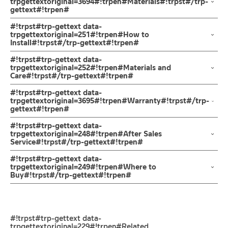
A11021-777STN
trpgettextoriginal=3694#!trpen#Materials#!trpst#/trp-
gettext#!trpen#
ผลิตจากสแตนเลส เกรด 304 สีด้าน ทนทานแข็งแรง ต้านการกัดกร่อน
สูง และไม่ขึ้นสนิม ไม่เป็นรอยคราบน้ำออกแบบให้งวงก๊อกเป็นทรงตัว L
วัสดุผลิตจากแสตนเลส เกรด 304
#!trpst#trp-gettext data-
คอก๊อกน้ำสามารถปรับสวิง ซ้าย-ขวา หมุนได้อิสระ สะดวกต่อการใช้งาน
ทนทานแข็งแรง ต้านการกัดกร่อนสูง และไม่ขึ้นสนิม
trpgettextoriginal=251#!trpen#How to
Install#!trpst#/trp-gettext#!trpen#
ในห้องครัว เพื่อการล้างสิ่งของหรือภาชนะ เป็นเรื่องง่ายและสะดวกมาก
ยิ่งขึ้นทำให้การล้างจานนั้นง่ายขึ้น สะดวกต่อการใช้งานในห้องครัว ก้าน
ข้อแนะนำในการติดตั้ง
สำหรับ การติดตั้ง ก๊อกน้ำ วาล์วเปิดปิดน้ำ
#!trpst#trp-gettext data-
เปิด-ปิดแบบก้านโยก ตัวล็อกใต้ก๊อกคุณภาพดี ติดตั้งง่ายด้วยตัวล็อก
ฝักบัว และ ชุดสายฉีดชำระ
trpgettextoriginal=252#!trpen#Materials and
ฐานก็อกแบบใหม่ เป็นแกนทองเหลือง แข็งแรงทนทาน ใช้เพียงมือหมุน
Care#!trpst#/trp-gettext#!trpen#
สำหรับการติดตั้งใหม่ ให้ไล่ฝุ่น เศษทราย เศษท่อ ออกจากท่อน้ำก่อนติด
ล็อค เพื่อเป็นการยืนยันความคงทนของวาล์วน้ำ
ตั้งสินค้า โดยปล่อยน้ำให้ไหลออกจากท่อนาน 1 นาที
คำแนะนำในการดูแลรักษาผลิตภัณฑ์
#!trpst#trp-gettext data-
จึงกล้ารับประกัน 10 ปี เต็ม
เพื่อให้แรงน้ำพัดพาเศษละอองต่างๆ ออกจากท่อน้ำ มิเช่นนั้นสิ่งสกปรก
1. ไม่ทำสินค้าให้เกิดความเสียหายอื่น ๆ นอกจากการใช้งานปกติ เช่นไม่
trpgettextoriginal=3695#!trpen#Warranty#!trpst#/trp-
gettext#!trpen#
จะเข้าไปภายในสินค้าและสร้างความเสียหายได้
ทำตก ไม่งัดหรือโยกสินค้าแรงๆ
หากตรวจพบเศษละอองต่างๆในสินค้า จะไม่อยู่ในเงื่อนไขการรับประกัน
2. ทำความสะอาดสินค้าโดยการใช้ผ้านุ่มๆชุบน้ำหมาดๆแล้วเช็ดให้แห้ง
รับประกันไส้วาล์ว ไม่รั่วซึม 10 ปี
#!trpst#trp-gettext data-
3. ห้ามใช้สารเคมีที่มีฤทธิ์เป็นกรด ในการทำความสะอาด เนื่องจากผิว
trpgettextoriginal=248#!trpen#After Sales
Service#!trpst#/trp-gettext#!trpen#
ของสินค้าจะเสียหายได้
4. ห้ามใช้แปรง วัสดุแข็ง หยาบ ห้ามใช้ฝอยขัดทำความสะอาด ขัดหรือถู
ช่องทางออนไลน์
#!trpst#trp-gettext data-
บนตัวสินค้า ซึ่งจะสร้างความเสียหายให้เกิดขึ้นกับผิวของสินค้าได้
– Email: contact@charnpaiboon.com
trpgettextoriginal=249#!trpen#Where to
Buy#!trpst#/trp-gettext#!trpen#
– LINE: @Rasland
ร้านค้าตัวแทนจำหน่ายใกล้บ้านคุณ / Our Dealer
คลิกที่นี่
ร้านค้าออนไลน์ของชาญไพบูลย์ / Charnpaiboon Online Store
#!trpst#trp-gettext data-
– Shopee
trpgettextoriginal=229#!trpen#Related