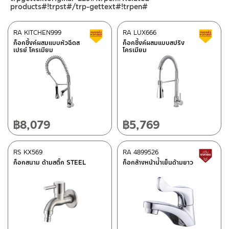
–
Lazada
products#!trpst#/trp-gettext#!trpen#
–
ซื้อสินค้าชิ้นนี้บน Shopee
>>
คลิกที่นี่
<<
RA KITCHEN999
RA LUX666
สินค้าลดราคา เคลียร์สต็อก
ส
–
ซื้อสินค้าชิ้นนี้บน Lazada
>>
คลิกที่นี่
<<
ก็อกซิ้งค์ผสมแบบหัวฉีดส
ก็อกซิ้งค์ผสมแบบสปริง
ศูนย์บริการและอะไหล่ กรุงเทพฯ
เปรย์ โครเมียม
โครเมียม
ติดต่อพนักงานขาย / Contact Sales Staff
662/61-62 ถนน พระราม3 แขวงบางโพงพาง เขตยานนาวา กรุงเทพฯ
โทร: 02-285-5795
10120
LINE:
@charnpaiboon.sales
โทร: 02-358-0080 / 080-075-8668 / 091-545-0556
ศูนย์บริการและอะไหล่
เชียงใหม่
฿
8,079
฿
5,769
118/33 โครงการอรสิริน ม.8 ต.สันปูเลย อ.ดอยสะเก็ด เชียงใหม่
50220
RS KX569
RA 4899526
ส
โทร: 080-075-2626
ก็อกสนาม ด้ามสติ๊ก STEEL
ก็อกล้างหน้าน้ำเย็นด้ามยาว
ติดต่อ ชาญไพบูลย์ / Contact Us
คลิกที่นี่
วันและเวลาทำการ
วันจันทร์ – วันศุกร์ เวลา 8:30-17:30 น.
วันเสาร์ เวลา 8:30-15:00 น.
หยุดวันอาทิตย์ และวันหยุดนักขัตฤกษ์