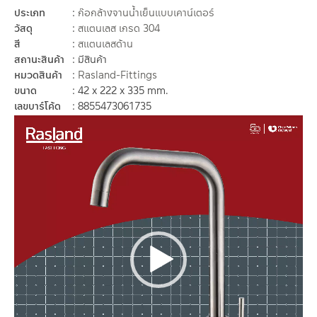
ประเภท
ก๊อกล้างจานน้ำเย็นแบบเคาน์เตอร์
วัสดุ
สแตนเลส เกรด 304
สี
สแตนเลสด้าน
สถานะสินค้า
มีสินค้า
หมวดสินค้า
Rasland-Fittings
ขนาด
42 x 222 x 335 mm.
เลขบาร์โค้ด
8855473061735
Video
Player