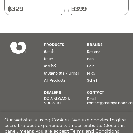
฿
329
฿
399
เงื่อนไขการรับประกันสินค้า
1. การรับประกัน จะต้องมีหลักฐานการซื้อ หรือ ใบเสร็จ โดยทางบริษัทฯ
ขอตรวจสอบโดยนับวันซื้อขายเป็นสำคัญ ทางบริษัทฯ ไม่สามารถให้
เงื่อนไขการรับประกันสินค้าได้ หากไม่มีเอกสารดังกล่าว
PRODUCTS
BRANDS
ก๊อกน้ำ
Rasland
2. การรับประกันสินค้า จะรับประกันฉพาะสินค้าที่อยู่ในสภาพการใช้งาน
ฝักบัว
Ben
ปกติ หากมีตำหนิ ชำรุด ร้าว ตกพื้น หรือสภาพภายนอกอยู่ในสภาพที่ใช้
สายน้ำดี
Paini
งานไม่ได้ ทางบริษัทฯ ถือว่าไม่อยู่ในเงื่อนไขการรับประกัน
โถปัสสาวะชาย / Urinal
MRG
3. การรับประกันสินค้า จะรับประกันเฉพาะชิ้นส่วนที่แจ้ง เช่น ก๊อกน้ำ จะ
All Products
Schell
รับประกันเฉพาะวาล์วก๊อกน้ำไม่รั่วซึม ดังนั้นการรับประกันจะเป็นการ
เปลี่ยนเฉพาะชิ้นส่วนที่รับประกันนั้นๆ
DEALERS
CONTACT
DOWNLOAD &
Email.
SUPPORT
contact@charnpaiboon.c
4. ในกรณีที่ทางบริษัทฯ ต้องชดเชยสินค้าชิ้นใหม่ให้ลูกค้า ทางบริษัทฯ จะ
ไม่ได้จัดหาช่างในการติดตั้งใหม่ หรือจัดหาช่างในการรื้อถอนสินค้าที่เสีย
ONLINE STORES
SOCIAL MEDIA
หายให้กับลูกค้า หากมีวัสดุอุปกรณ์ที่เกี่ยวเนื่องกับสินค้าของบริษัทฯ ที่มี
Our website is using Cookies. We use cookies to give
Lazada
TikTok
ผลกระทบกับการติดตั้งใหม่ หรือเกิดจากการรื้อถอนสินค้าที่เสียหาย ทา
users the best experience with our website. Close this
Shopee
Facebook
งบริษัทฯ จะไม่รับผิดชอบถึงค่าใช้จ่าย หรือชดเชยวัสดุอุปกรณ์ที่เกี่ยว
panel, means you are accept
Terms and Conditions