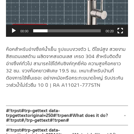
00:00
00:20
ก๊อกสำหรับอ่างซิ้งค์น้ำเย็น รูปแบบงวงตัว L ดีไซน์สูง สวยงาม
สีสแตนเลสด้าน ผลิตจากสแตนเลส เกรด 304 สำหรับติดตั้ง
อ่างซิ้งค์ทั่วไป สามารถใช้ได้กับซิงค์ทุกยี่ห้อ ความสูงก๊อกยาว
32 ซม. งวงก๊อกยาวพิเศษ 19.5 ซม. เหมาะสำหรับบ้านที่
ต้องการใช้พื้นเยอะ อย่างหม้อหรือกระทะขนาดใหญ่ รับประกัน
วาล์วน้ำไม่รั่วซึม 10 ปี | RA A11021-777STN
#!trpst#trp-gettext data-
trpgettextoriginal=250#!trpen#What does it do?
#!trpst#/trp-gettext#!trpen#
ก๊อกซิ้งค์น้ำเย็น ล้างจาน ผลิตจากสแตนเลส เกรด 304 สีด้าน | RA
#!trpst#trp-gettext data-