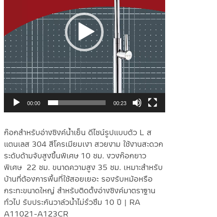
00:00
00:23
ก๊อกสำหรับอ่างซิงค์น้ำเย็น ดีไซน์รูปแบบตัว L ส
แตนเลส 304 สีโครเมียมเงา สวยงาม ใช้งานสะดวก
ระดับด้ามจับสูงขึ้นพิเศษ 10 ซม. งวงก๊อกยาว
พิเศษ 22 ซม. ขนาดความสูง 35 ซม. เหมาะสำหรับ
บ้านที่ต้องการพื้นที่ใช้สอยเยอะ รองรับหม้อหรือ
กระทะขนาดใหญ่ สำหรับติดตั้งอ่างซิงค์มาตราฐาน
ทั่วไป รับประกันวาล์วน้ำไม่รั่วซึม 10 ปี | RA
A11021-A123CR