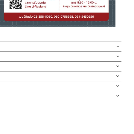
เงา ออกแบบให้งวงก๊อกเป็นทรงตัว L
ยด้วยตัวล็อกใต้ก๊อกคุณภาพดี รับประกันวาล์วน้ำไม่รั่วซึม 10 ปี
ม่ขึ้นสนิม
า ทนทานแข็งแรง ต้านการกัดกร่อนสูง และไม่ขึ้นสนิม
สามารถปรับสวิง ซ้าย-ขวา หมุนได้อิสระ
่ทำตก ไม่งัดหรือโยกสินค้าแรงๆ
างสิ่งของหรือภาชนะเป็นเรื่องง่ายและสะดวกมากยิ่งขึ้น
ือหมุนล็อค เพื่อเป็นการยืนยันความคงทนของวาล์วน้ำ จึงกล้ารับประกัน
งสินค้าจะเสียหายได้
นตัวสินค้า ซึ่งจะสร้างความเสียหายให้เกิดขึ้นกับผิวของสินค้าได้