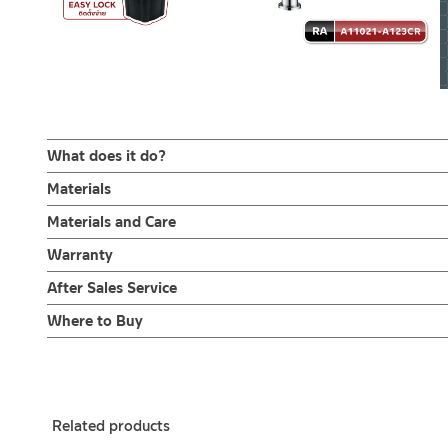
What does it do?
ก๊อกซิ้งค์น้ำเย็น ล้างจาน ผลิตจากสแตนเลส เกรด 304 สีโครเมียม
Materials
คอก๊อกน้ำสามารถปรับหมุนได้อิสระ ก้านเปิด-ปิดแบบก้านปัด ติดตั้งง่า
ผลิตจากสแตนเลส เกรด 304 ทนทานแข็งแรง ต้านการกัดกร่อนสูง และไ
Materials and Care
ก็อกซิ้งค์ล้างจาน ทรงตัว L ผลิตจากสแตนเลส เกรด 304 สีโครเมียมเง
คำแนะนำในการดูแลรักษาผลิตภัณฑ์
Warranty
สีโครเมียมให้ความสวยหรู ออกแบบงวงก๊อกให้เป็นทรงตัว L คอก๊อกน้ำ
1. ไม่ทำสินค้าให้เกิดความเสียหายอื่น ๆ นอกจากการใช้งานปกติ เช่นไม
รับประกันวาล์วน้ำไม่รั่วซึม 10 ปี
ทำให้การล้างจานนั้นง่ายขึ้น สะดวกต่อการใช้งานในห้องครัว เพื่อการล้
After Sales Service
2. ทำความสะอาดสินค้าโดยการใช้ผ้านุ่มๆชุบน้ำหมาดๆแล้วเช็ดให้แห้ง
การติดตั้งก็ง่ายด้วยตัวล็อกฐานก็อกแบบใหม่ติดตั้งง่ายขึ้น ใช้เพียงม
3. ห้ามใช้สารเคมีที่มีฤทธิ์เป็นกรด ในการทำความสะอาด เนื่องจากผิวขอ
Online Platform
Where to Buy
10 ปี เต็ม
4. ห้ามใช้แปรง วัสดุแข็ง หยาบ ห้ามใช้ฝอยขัดทำความสะอาด ขัดหรือถู บ
– Email: contact@charnpaiboon.com
ร้านค้าตัวแทนจำหน่ายใกล้บ้านคุณ / Our Dealer
Click Here
– LINE: @Rasland
ร้านค้าออนไลน์ของชาญไพบูลย์ / Charnpaiboon Online Store
– Shopee
Related products
–
Lazada