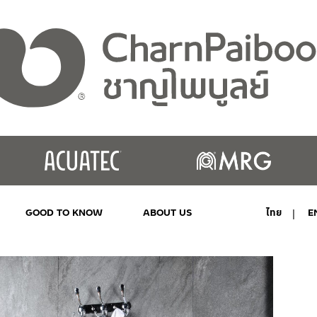
GOOD TO KNOW
ABOUT US
ไทย
E
MY ACCOUNT