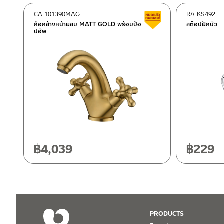
–
ซื้อสินค้าชิ้นนี้บน Shopee
>>
Click Here
<<
CA 101390MAG
RA KS492
Clearance sale
–
ซื้อสินค้าชิ้นนี้บน Lazada
>>
Click Here
<<
ก็อกล้างหน้าผสม MATT GOLD พร้อมป๊อ
สต๊อปฝักบัว
ปอัพ
ติดต่อพนักงานขาย / Contact Sales Staff
After Sales Service Center – Bangkok
Tel: 02-285-5795
LINE:
@charnpaiboon.sales
662/61-62 Rama 3 Road, Bangpongpang, Yannawa, Bangk
Tel: 02-358-0080 / 080-075-8668 / 091-545-0556
After Sales Service Center
Chiangmai
118/33 Onsirin M.8, Sunpuloey, Doysaked, Chaingmai 5022
Tel: 080-075-2626
฿
4,039
฿
229
ติดต่อ ชาญไพบูลย์ / Contact Us
Click Here
Operating Time
Monday – Friday 8:30-17:30 hrs.
Saturday 8:30-15:00 hrs.
Closed on Sunday and Special / Public Holidays
PRODUCTS