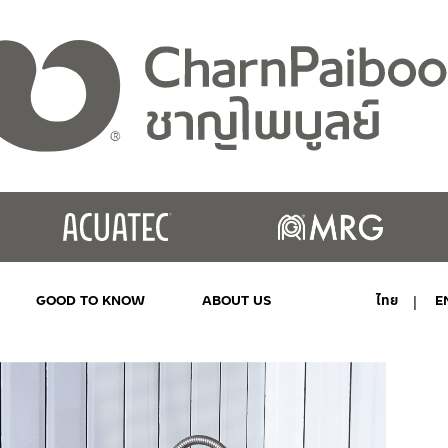
GOOD TO KNOW
ABOUT US
ไทย
E
MY ACCOUNT