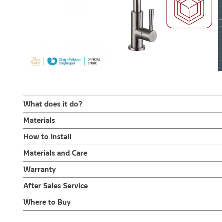
What does it do?
ก๊อกซิ้งค์น้ำเย็น ล้างจาน ผลิตจากสแตนเลส เกรด 304 ด้าน ออกแบบ
Materials
ปิดแบบก้านปัด ตัวล็อกใต้ก๊อกเป็นเกลียวทองเหลืองคุณภาพดี รับประกั
ตัวก๊อกน้ำ
How to Install
ผลิตจาก สแตนเลสเกรด 304
ก็อกซิ้งค์ล้างจาน ทรงโค้ง ผลิตจากสแตนเลส เกรด 304 ทนทานแข็งแร
ข้อแนะนำในการติดตั้ง
สำหรับ การติดตั้ง ก๊อกน้ำ วาล์วเปิดปิดน้ำ ฝั
Materials and Care
ก๊อกให้เป็นทรงโค้งสูง คอก๊อกน้ำสามารถปรับดัดได้อิสระ สวิง ซ้าย-ขวา
สำหรับการติดตั้งใหม่ ให้ไล่ฝุ่น เศษทราย เศษท่อ ออกจากท่อน้ำก่อนติด
คำแนะนำในการดูแลรักษาผลิตภัณฑ์
ล้างสิ่งของหรือภาชนะเป็นเรื่องง่ายและสะดวกมากยิ่งขึ้น การติดตั้ง
Warranty
พาเศษละอองต่างๆ ออกจากท่อน้ำ มิเช่นนั้นสิ่งสกปรกจะเข้าไปภายใน
1. ไม่ทำสินค้าให้เกิดความเสียหายอื่น ๆ นอกจากการใช้งานปกติ เช่นไม
เพียงมือหมุนล็อค เพื่อเป็นการยืนยันความคงทนของวาล์วน้ำ จึงกล้ารั
ไม่อยู่ในเงื่อนไขการรับประกัน
รับประกันไส้วาล์ว ไม่รั่วซึม 10 ปี
After Sales Service
2. ทำความสะอาดสินค้าโดยการใช้ผ้านุ่มๆชุบน้ำหมาดๆแล้วเช็ดให้แห้ง
3. ห้ามใช้สารเคมีที่มีฤทธิ์เป็นกรด ในการทำความสะอาด เนื่องจากผิวขอ
Online Platform
Where to Buy
4. ห้ามใช้แปรง วัสดุแข็ง หยาบ ห้ามใช้ฝอยขัดทำความสะอาด ขัดหรือถู บ
– Email: contact@charnpaiboon.com
ร้านค้าตัวแทนจำหน่ายใกล้บ้านคุณ / Our Dealer
Click Here
– LINE: @Rasland