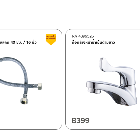
RA 4899526
Clearance sale
ลสถัก 40 ซม. / 16 นิ้ว
ก็อกล้างหน้าน้ำเย็นด้ามยาว
ok 10120
0
฿
399