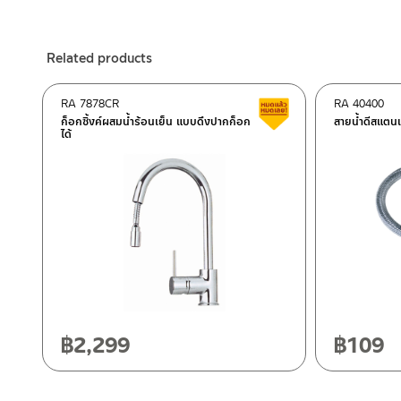
ร้านค้าออนไลน์ของชาญไพบูลย์ / Charnpaiboon Online Store
– Shopee
Related products
–
Lazada
–
ซื้อสินค้าชิ้นนี้บน Shopee
>>
Click Here
<<
RA 7878CR
RA 40400
Clearance sale
–
ซื้อสินค้าชิ้นนี้บน Lazada
>>
Click Here
<<
ก็อกซิ้งค์ผสมน้ำร้อนเย็น แบบดึงปากก็อก
สายน้ำดีสแตนเ
ได้
ติดต่อพนักงานขาย / Contact Sales Staff
After Sales Service Center – Bangkok
Tel: 02-285-5795
LINE:
@charnpaiboon.sales
662/61-62 Rama 3 Road, Bangpongpang, Yannawa, Bangk
Tel: 02-358-0080 / 080-075-8668 / 091-545-0556
After Sales Service Center
Chiangmai
118/33 Onsirin M.8, Sunpuloey, Doysaked, Chaingmai 5022
Tel: 080-075-2626
฿
2,299
฿
109
ติดต่อ ชาญไพบูลย์ / Contact Us
Click Here
Operating Time