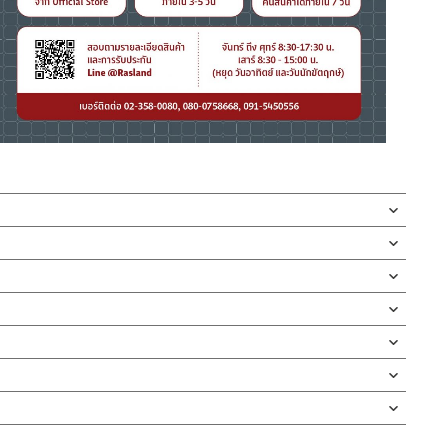
ให้งวงก๊อกเป็นทรงโค้ง คอก๊อกน้ำสามารถปรับดัดได้อิสระ ก้านเปิด-
นวาล์วน้ำไม่รั่วซึม 10 ปี
ง ต้านการกัดกร่อนสูง และไม่ขึ้นสนิม ไม่เป็นรอยคราบน้ำ ออกแบบงวง
กบัว และ ชุดสายฉีดชำระ
 ทำให้การล้างจานนั้นง่ายขึ้น สะดวกต่อการใช้งานในห้องครัว เพื่อการ
ตั้งสินค้า โดยปล่อยน้ำให้ไหลออกจากท่อนาน 1 นาที เพื่อให้แรงน้ำพัด
ก็ง่ายด้วยตัวล็อกฐานก็อกแบบใหม่ เป็นแกนทองเหลือง แข็งแรงทนทาน ใช้
สินค้าและสร้างความเสียหายได้ หากตรวจพบเศษละอองต่างๆในสินค้า จะ
่ทำตก ไม่งัดหรือโยกสินค้าแรงๆ
บประกัน 10 ปี เต็ม
งสินค้าจะเสียหายได้
นตัวสินค้า ซึ่งจะสร้างความเสียหายให้เกิดขึ้นกับผิวของสินค้าได้