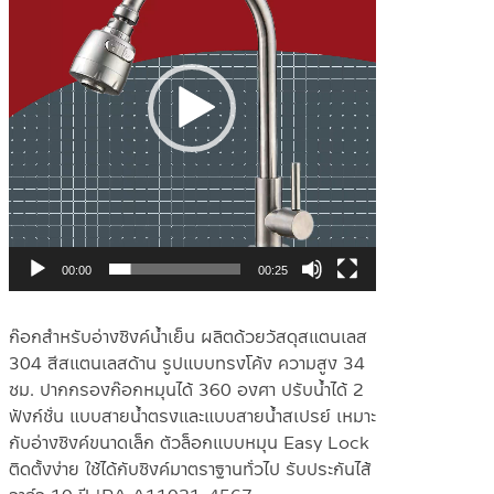
00:00
00:25
ก๊อกสำหรับอ่างซิงค์น้ำเย็น ผลิตด้วยวัสดุสแตนเลส
304 สีสแตนเลสด้าน รูปแบบทรงโค้ง ความสูง 34
ซม. ปากกรองก๊อกหมุนได้ 360 องศา ปรับน้ำได้ 2
ฟังก์ชั่น แบบสายน้ำตรงและแบบสายน้ำสเปรย์ เหมาะ
กับอ่างซิงค์ขนาดเล็ก ตัวล็อกแบบหมุน Easy Lock
ติดตั้งง่าย ใช้ได้กับซิงค์มาตราฐานทั่วไป รับประกันไส้