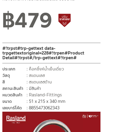
฿
479
สินค้าปรับราคาลดลง
#!trpst#trp-gettext data-
trpgettextoriginal=228#!trpen#Product
Detail#!trpst#/trp-gettext#!trpen#
ประเภท
ก็อกซิ้งค์น้ำเย็นเดี่ยว
วัสดุ
สแตนเลส
สี
สแตนเลสด้าน
สถานะสินค้า
มีสินค้า
หมวดสินค้า
Rasland-Fittings
ขนาด
51 x 215 x 340 mm
เลขบาร์โค้ด
8855473062343
Video
Player