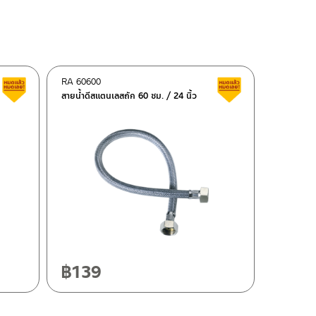
RA 60600
สินค้าลดราคา เคลียร์สต็อก
สินค้าลดราคา เคลี
สายน้ำดีสแตนเลสถัก 60 ซม. / 24 นิ้ว
฿
139