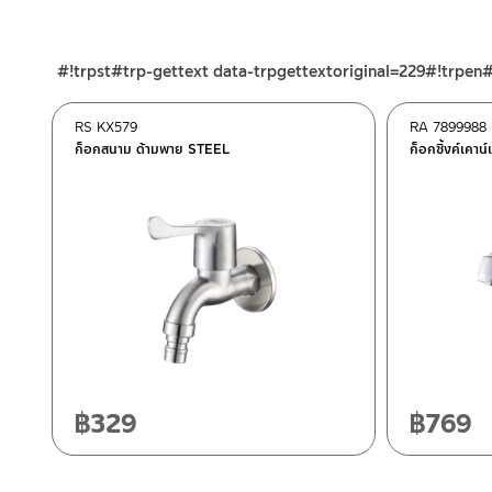
ร้านค้าออนไลน์ของชาญไพบูลย์ / Charnpaiboon Online Store
– Shopee
#!trpst#trp-gettext data-trpgettextoriginal=229#!trpen
–
Lazada
–
ซื้อสินค้าชิ้นนี้บน Shopee
>>
คลิกที่นี่
<<
RS KX579
RA 7899988
–
ซื้อสินค้าชิ้นนี้บน Lazada
>>
คลิกที่นี่
<<
ก็อกสนาม ด้ามพาย STEEL
ก็อกซิ้งค์เคาน์
ติดต่อพนักงานขาย / Contact Sales Staff
ศูนย์บริการและอะไหล่ กรุงเทพฯ
โทร: 02-285-5795
LINE:
@charnpaiboon.sales
662/61-62 ถนน พระราม3 แขวงบางโพงพาง เขตยานนาวา กรุงเทพ
โทร: 02-358-0080 / 080-075-8668 / 091-545-0556
ศูนย์บริการและอะไหล่
เชียงใหม่
118/33 โครงการอรสิริน ม.8 ต.สันปูเลย อ.ดอยสะเก็ด เชียงใหม่ 502
โทร: 080-075-2626
฿
329
฿
769
ติดต่อ ชาญไพบูลย์ / Contact Us
คลิกที่นี่
วันและเวลาทำการ