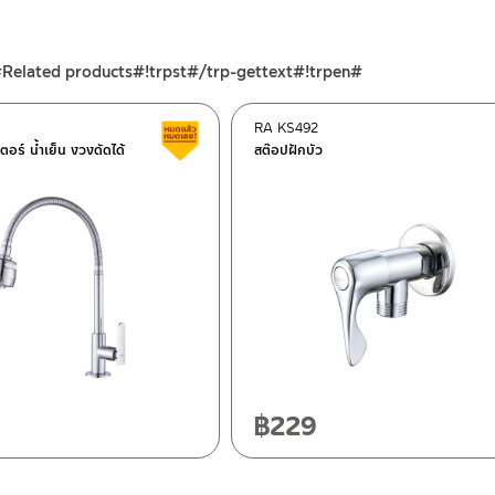
#Related products#!trpst#/trp-gettext#!trpen#
RA KS492
สินค้าลดราคา เคลียร์สต็อก
เตอร์ น้ำเย็น งวงดัดได้
สต๊อปฝักบัว
ฯ 10120
20
฿
229