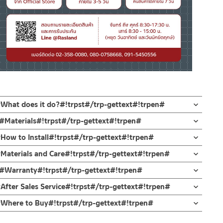
#What does it do?#!trpst#/trp-gettext#!trpen#
แบบให้งวงก๊อกเป็นทรงโค้ง คอก๊อกน้ำสามารถปรับหมุนได้อิสระ
n#Materials#!trpst#/trp-gettext#!trpen#
น้ำไม่รั่วซึม 10 ปี
#How to Install#!trpst#/trp-gettext#!trpen#
ม่ขึ้นสนิม
และไม่ขึ้นสนิม ไม่เป็นรอยคราบน้ำ ออกแบบงวงก๊อกให้เป็นทรงโค้งสูง
กบัว และ ชุดสายฉีดชำระ
#Materials and Care#!trpst#/trp-gettext#!trpen#
นง่ายขึ้นสะดวกต่อการใช้งานในห้องครัว เพื่อการล้างสิ่งของหรือภาชนะ
ดตั้งสินค้า โดยปล่อยน้ำให้ไหลออกจากท่อนาน 1 นาที
อก Easy Lock ที่แข็งแรงทนทาน ติดตั้งง่ายใช้เพียงมือหมุนล็อค
en#Warranty#!trpst#/trp-gettext#!trpen#
กจะเข้าไปภายในสินค้าและสร้างความเสียหายได้
่ทำตก ไม่งัดหรือโยกสินค้าแรงๆ
After Sales Service#!trpst#/trp-gettext#!trpen#
งสินค้าจะเสียหายได้
n#Where to Buy#!trpst#/trp-gettext#!trpen#
นตัวสินค้า ซึ่งจะสร้างความเสียหายให้เกิดขึ้นกับผิวของสินค้าได้