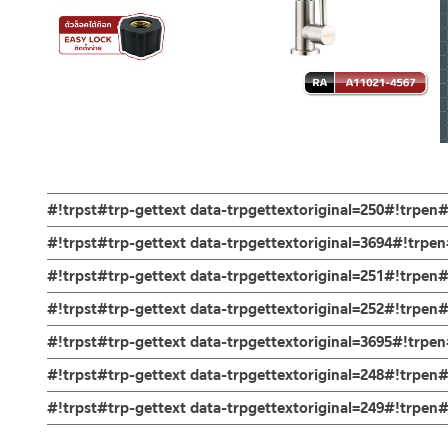
#!trpst#trp-gettext data-trpgettextoriginal=250#!trpen
ก๊อกซิ้งค์น้ำเย็น ล้างจาน ผลิตจากสแตนเลส เกรด 304 สีด้าน ออก
#!trpst#trp-gettext data-trpgettextoriginal=3694#!trpe
ก้านเปิด-ปิดแบบก้านปัด ตัวล็อกใต้ก๊อกเป็น Easy Lock รับประกันวาล์ว
ตัวก๊อกน้ำ
#!trpst#trp-gettext data-trpgettextoriginal=251#!trpen
ผลิตจากสแตนเลส เกรด 304 ทนทานแข็งแรง ต้านการกัดกร่อนสูง และไ
ผลิตจากสแตนเลส เกรด 304 ด้าน ทนทานแข็งแรง ต้านการกัดกร่อนสูง 
ข้อแนะนำในการติดตั้ง
สำหรับ การติดตั้ง ก๊อกน้ำ วาล์วเปิดปิดน้ำ ฝั
#!trpst#trp-gettext data-trpgettextoriginal=252#!trpen
คอก๊อกน้ำสามารถปรับสวิง ซ้าย-ขวา หมุนได้อิสระ ทำให้การล้างจานนั้
สำหรับการติดตั้งใหม่ ให้ไล่ฝุ่น เศษทราย เศษท่อ ออกจากท่อน้ำก่อนติ
คำแนะนำในการดูแลรักษาผลิตภัณฑ์
เป็นเรื่องง่ายและสะดวกมากยิ่งขึ้น การติดตั้งก็ง่ายด้วยตัวล็อกฐานก๊
#!trpst#trp-gettext data-trpgettextoriginal=3695#!trp
เพื่อให้แรงน้ำพัดพาเศษละอองต่างๆ ออกจากท่อน้ำ มิเช่นนั้นสิ่งสกปร
1. ไม่ทำสินค้าให้เกิดความเสียหายอื่น ๆ นอกจากการใช้งานปกติ เช่นไม
เพื่อเป็นการยืนยันความคงทนของวาล์วน้ำ จึงกล้ารับประกัน 10 ปี เต็ม
หากตรวจพบเศษละอองต่างๆในสินค้า จะไม่อยู่ในเงื่อนไขการรับประกัน
รับประกันไส้วาล์ว ไม่รั่วซึม 10 ปี
#!trpst#trp-gettext data-trpgettextoriginal=248#!trpen#
2. ทำความสะอาดสินค้าโดยการใช้ผ้านุ่มๆชุบน้ำหมาดๆแล้วเช็ดให้แห้ง
3. ห้ามใช้สารเคมีที่มีฤทธิ์เป็นกรด ในการทำความสะอาด เนื่องจากผิวขอ
ช่องทางออนไลน์
#!trpst#trp-gettext data-trpgettextoriginal=249#!trpe
4. ห้ามใช้แปรง วัสดุแข็ง หยาบ ห้ามใช้ฝอยขัดทำความสะอาด ขัดหรือถู บ
– Email: contact@charnpaiboon.com
ร้านค้าตัวแทนจำหน่ายใกล้บ้านคุณ / Our Dealer
คลิกที่นี่
– LINE: @Rasland