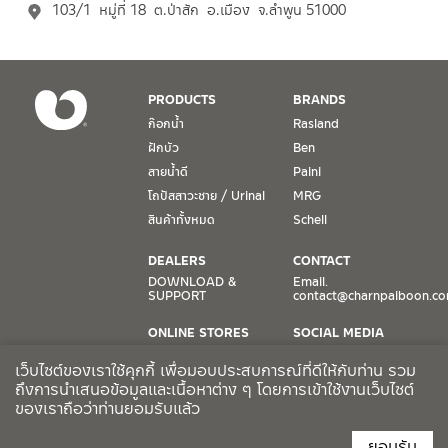
103/1 หมู่ที่ 18 ต.ป่าสัก อ.เมือง จ.ลำพูน 51000
PRODUCTS
BRANDS
ก๊อกน้ำ
Rasland
ฝักบัว
Ben
สายน้ำดี
Paini
โถปัสสาวะชาย / Urinal
MRG
สินค้าทั้งหมด
Schell
DEALERS
CONTACT
DOWNLOAD &
Email.
SUPPORT
contact@charnpaiboon.c
ONLINE STORES
SOCIAL MEDIA
Lazada
TikTok
เว็บไซต์ของเราใช้คุกกี้ เพื่อมอบประสบการณ์ที่ดีให้กับท่าน รวม
Shopee
Facebook
ถึงการนำเสนอข้อมูลและเนื้อหาต่าง ๆ โดยการเข้าใช้งานเว็บไซต์
ของเราถือว่าท่านยอมรับแล้ว
CCTV POLICY
ยอมรับ