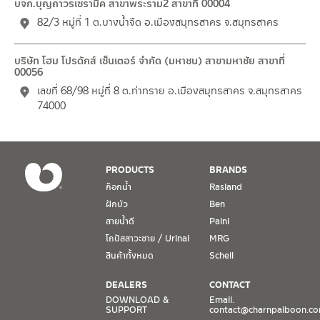
บจก.บุญถาวรเซรามิค สาขาพระราม2 สาขาที่ 00004
82/3 หมู่ที่ 1 ต.บางน้ำจืด อ.เมืองสมุทรสาคร จ.สมุทรสาคร
บริษัท โฮม โปรดักส์ เซ็นเตอร์ จำกัด (มหาชน) สาขามหาชัย สาขาที่
00056
เลขที่ 68/98 หมู่ที่ 8 ต.ท่าทราย อ.เมืองสมุทรสาคร จ.สมุทรสาคร
74000
PRODUCTS
BRANDS
ก๊อกน้ำ
Rasland
ฝักบัว
Ben
สายน้ำดี
Paini
โถปัสสาวะชาย / Urinal
MRG
สินค้าทั้งหมด
Schell
DEALERS
CONTACT
DOWNLOAD &
Email.
SUPPORT
contact@charnpaiboon.c