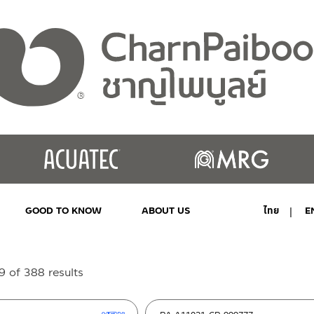
GOOD TO KNOW
ABOUT US
ไทย
E
MY ACCOUNT
Sorted
 of 388 results
by
latest