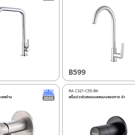
฿
599
RA C321-C55-BK
New Arrival สินค้าใหม่ ปี 2026
เลสด้าน
สต็อปวาล์วสแตนเลสแบบสองทาง ดำ