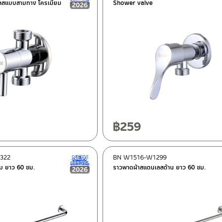
ลสแบบสามทาง โครเมียม
Shower valve
฿
259
322
BN W1516-W1299
New Arrival สินค้าใหม่ ปี 2026
ม ยาว 60 ซม.
ราวพาดผ้าสแตนเลสด้าน ยาว 60 ซม.