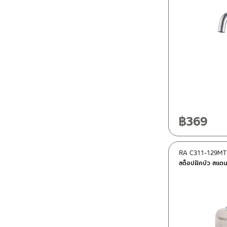
฿
369
RA C311-129MT
สต็อปฝักบัว สแตน