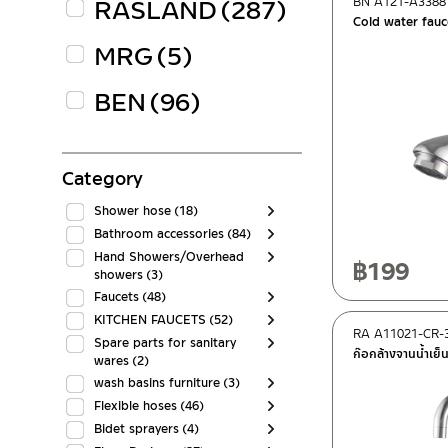
RASLAND
(287)
BN A121-A3388
Cold water fauc
MRG
(5)
BEN
(96)
Category
Shower hose
(18)
Bathroom accessories
(84)
Hand Showers/Overhead
฿
199
showers
(3)
Faucets
(48)
KITCHEN FAUCETS
(52)
RA A11021-CR-
Spare parts for sanitary
ก๊อกล้างจานน้ำเย็
wares
(2)
wash basins furniture
(3)
Flexible hoses
(46)
Bidet sprayers
(4)