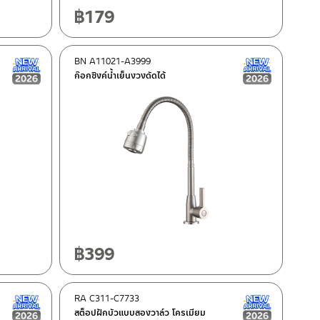
฿
179
BN A11021-A3999
New Arrival สินค้าใหม่ ปี 2026
New Arrival
ก๊อกซิงค์น้ำเย็นงวงดัดได้
฿
399
RA C311-C7733
New Arrival สินค้าใหม่ ปี 2026
New Arrival
สต็อปฝักบัวแบบสองวาล์ว โครเมียม