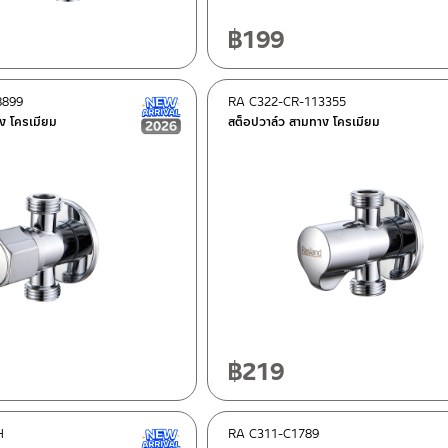
฿
199
8899
RA C322-CR-113355
New Arrival สินค้าใหม่ ปี 2026
ง โครเมียม
สต็อปวาล์ว สามทาง โครเมียม
฿
219
H
RA C311-C1789
New Arrival สินค้าใหม่ ปี 2026