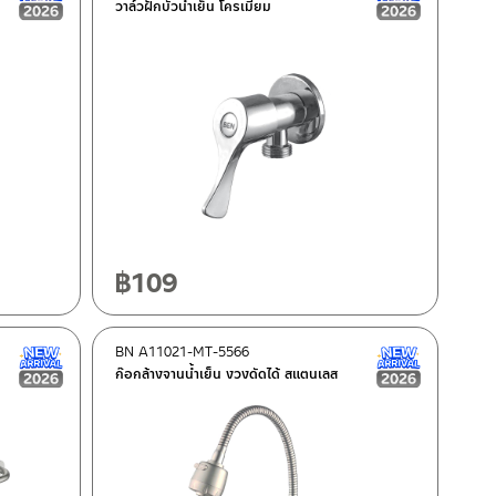
วาล์วฝักบัวน้ำเย็น โครเมียม
฿
109
BN A11021-MT-5566
New Arrival สินค้าใหม่ ปี 2026
New Arrival
ก๊อกล้างจานน้ำเย็น งวงดัดได้ สแตนเลส