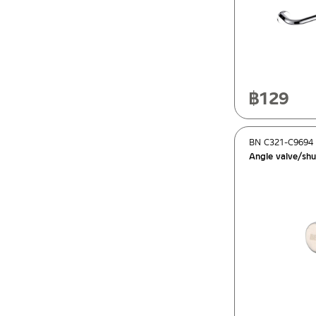
฿
129
BN C321-C9694
Angle valve/shu