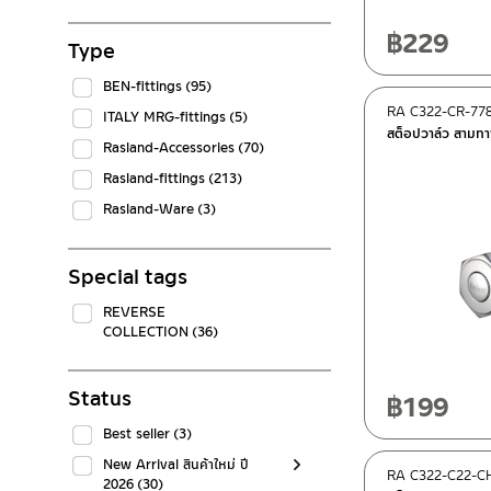
฿
229
Type
BEN-fittings
(95)
RA C322-CR-77
ITALY MRG-fittings
(5)
สต็อปวาล์ว สามทา
Rasland-Accessories
(70)
Rasland-fittings
(213)
Rasland-Ware
(3)
Special tags
REVERSE
COLLECTION
(36)
Status
฿
199
Best seller
(3)
New Arrival สินค้าใหม่ ปี
RA C322-C22-C
2026
(30)