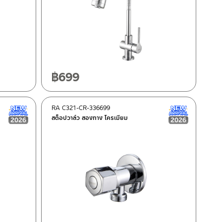
฿
699
RA C321-CR-336699
New Arrival สินค้าใหม่ ปี 2026
New Arrival
สต็อปวาล์ว สองทาง โครเมียม