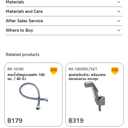
สามารถตัดความยาวได้ตามหน้างาน
Materials
ผลิตจากวัสดุสแตนเลส
ผลิตจากวัสดุสแตนเลส
Materials and Care
สีโครเมียมเงา
เฉพาะท่อตรงสแตนเลส ยาว 55ซม. โครเมียม / 21.6 นิ้ว
คำแนะนำในการดูแลรักษาผลิตภัณฑ์
After Sales Service
1. ไม่ทำสินค้าให้เกิดความเสียหายอื่น ๆ นอกจากการใช้งานปกติ เช่นไม่
Online Platform
Where to Buy
ทำตก ไม่งัดหรือโยกสินค้าแรงๆ
– Email: contact@charnpaiboon.com
2. ทำความสะอาดสินค้าโดยการใช้ผ้านุ่มๆชุบน้ำหมาดๆแล้วเช็ดให้แห้ง
ร้านค้าตัวแทนจำหน่ายใกล้บ้านคุณ / Our Dealer
Click Here
– LINE: @Rasland
3. ห้ามใช้สารเคมีที่มีฤทธิ์เป็นกรด ในการทำความสะอาด เนื่องจากผิว
ของสินค้าจะเสียหายได้
ร้านค้าออนไลน์ของชาญไพบูลย์ / Charnpaiboon Online Store
Related products
4. ห้ามใช้แปรง วัสดุแข็ง หยาบ ห้ามใช้ฝอยขัดทำความสะอาด ขัดหรือถู
– Shopee
บนตัวสินค้า ซึ่งจะสร้างความเสียหายให้เกิดขึ้นกับผิวของสินค้าได้
–
Lazada
RA 10100
RA 100350C/SET
Clearance sale
C
–
ซื้อสินค้าชิ้นนี้บน Shopee
>>
Click Here
<<
สายน้ำดีสแตนเลสถัก 100
ชุดสายฉีดชำระ พร้อมสาย
ซม. / 40 นิ้ว
และขอแขวน ครบชุด
–
ซื้อสินค้าชิ้นนี้บน Lazada
>>
Click Here
<<
ติดต่อพนักงานขาย / Contact Sales Staff
After Sales Service Center – Bangkok
Tel: 02-285-5795
LINE:
@charnpaiboon.sales
662/61-62 Rama 3 Road, Bangpongpang, Yannawa,
Bangkok 10120
Tel: 02-358-0080 / 080-075-8668 / 091-545-0556
฿
179
฿
319