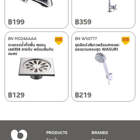
ศูนย์บริการและอะไหล่
เชียงใหม่
฿
199
฿
359
118/33 โครงการอรสิริน ม.8 ต.สันปูเลย อ.ดอยสะเก็ด เชียงใหม่
50220
BN MD24AAAA
BN WS0777
สินค้าลดราคา เคลียร์สต็อก
ส
โทร: 080-075-2626
ตะแกรงน้ำทิ้งพื้น สแตน
ชุดฝักบัวสีขาวพร้อมสายและ
ติดต่อ ชาญไพบูลย์ / Contact Us
คลิกที่นี่
เลส304 ลายจีบ พร้อมลิ้นกัน
ขอแขวนครบชุด WASURI
แมลง
วันและเวลาทำการ
วันจันทร์ – วันศุกร์ เวลา 8:30-17:30 น.
วันเสาร์ เวลา 8:30-15:00 น.
หยุดวันอาทิตย์ และวันหยุดนักขัตฤกษ์
฿
129
฿
219
เงื่อนไขการรับประกันสินค้า
1. การรับประกัน จะต้องมีหลักฐานการซื้อ หรือ ใบเสร็จ โดยทางบริษัทฯ
ขอตรวจสอบโดยนับวันซื้อขายเป็นสำคัญ ทางบริษัทฯ ไม่สามารถให้
เงื่อนไขการรับประกันสินค้าได้ หากไม่มีเอกสารดังกล่าว
PRODUCTS
BRANDS