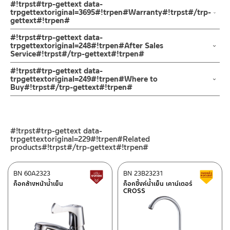
คำแนะนำในการดูแลรักษาผลิตภัณฑ์
#!trpst#trp-gettext data-
เพื่อให้แรงน้ำพัดพาเศษละอองต่างๆ ออกจากท่อน้ำ มิเช่นนั้นสิ่งสกปรก
1. ไม่ทำสินค้าให้เกิดความเสียหายอื่น ๆ นอกจากการใช้งานปกติ เช่นไม่
trpgettextoriginal=3695#!trpen#Warranty#!trpst#/trp-
gettext#!trpen#
จะเข้าไปภายในสินค้าและสร้างความเสียหายได้
ทำตก ไม่งัดหรือโยกสินค้าแรงๆ
หากตรวจพบเศษละอองต่างๆในสินค้า จะไม่อยู่ในเงื่อนไขการรับประกัน
2. ทำความสะอาดสินค้าโดยการใช้ผ้านุ่มๆชุบน้ำหมาดๆแล้วเช็ดให้แห้ง
รับประกันไส้วาล์ว ไม่รั่วซึม 10 ปี
#!trpst#trp-gettext data-
3. ห้ามใช้สารเคมีที่มีฤทธิ์เป็นกรด ในการทำความสะอาด เนื่องจากผิว
trpgettextoriginal=248#!trpen#After Sales
Service#!trpst#/trp-gettext#!trpen#
ของสินค้าจะเสียหายได้
4. ห้ามใช้แปรง วัสดุแข็ง หยาบ ห้ามใช้ฝอยขัดทำความสะอาด ขัดหรือถู
ช่องทางออนไลน์
#!trpst#trp-gettext data-
บนตัวสินค้า ซึ่งจะสร้างความเสียหายให้เกิดขึ้นกับผิวของสินค้าได้
– Email: contact@charnpaiboon.com
trpgettextoriginal=249#!trpen#Where to
Buy#!trpst#/trp-gettext#!trpen#
– LINE: @Rasland
ร้านค้าตัวแทนจำหน่ายใกล้บ้านคุณ / Our Dealer
คลิกที่นี่
ร้านค้าออนไลน์ของชาญไพบูลย์ / Charnpaiboon Online Store
#!trpst#trp-gettext data-
– Shopee
trpgettextoriginal=229#!trpen#Related
–
Lazada
products#!trpst#/trp-gettext#!trpen#
–
ซื้อสินค้าชิ้นนี้บน Shopee
>>
คลิกที่นี่
<<
BN 60A2323
BN 23B23231
สินค้าปรับราคาลดลง
ส
–
ซื้อสินค้าชิ้นนี้บน Lazada
>>
คลิกที่นี่
<<
ก็อกล้างหน้าน้ำเย็น
ก็อกซิ้งค์น้ำเย็น เคาน์เตอร์
ศูนย์บริการและอะไหล่ กรุงเทพฯ
CROSS
ติดต่อพนักงานขาย / Contact Sales Staff
662/61-62 ถนน พระราม3 แขวงบางโพงพาง เขตยานนาวา กรุงเทพฯ
โทร: 02-285-5795
10120
LINE:
@charnpaiboon.sales
โทร: 02-358-0080 / 080-075-8668 / 091-545-0556