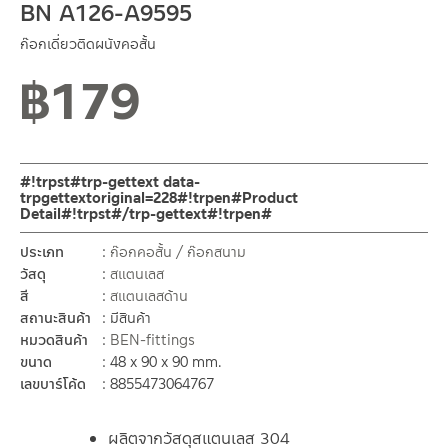
BN A126-A9595
ก๊อกเดี่ยวติดผนังคอสั้น
฿
179
#!trpst#trp-gettext data-
trpgettextoriginal=228#!trpen#Product
Detail#!trpst#/trp-gettext#!trpen#
ประเภท
ก๊อกคอสั้น / ก๊อกสนาม
วัสดุ
สแตนเลส
สี
สแตนเลสด้าน
สถานะสินค้า
มีสินค้า
หมวดสินค้า
BEN-fittings
ขนาด
48 x 90 x 90 mm.
เลขบาร์โค้ด
8855473064767
ผลิตจากวัสดุสแตนเลส 304