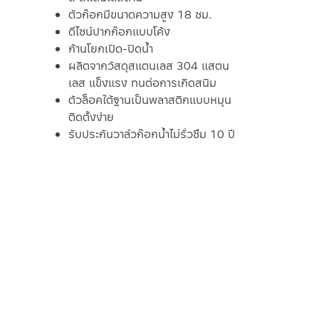
ตัวก๊อกมีขนาดความสูง 18 ซม.
ดีไซน์ปากก๊อกแบบโค้ง
ก้านโยกเปิด-ปิดน้ำ
ผลิตจากวัสดุสแตนเลส 304 แสตน
เลส แข็งแรง ทนต่อการเกิดสนิม
ตัวล็อคใต้ฐานเป็นพลาสติกแบบหมุน
ติดตั้งง่าย
รับประกันวาล์วก๊อกน้ำไม่รั่วซึม 10 ปี