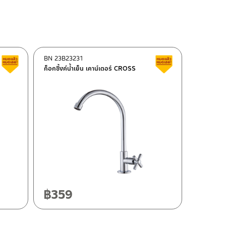
BN 23B23231
สินค้าลดราคา เคลียร์สต็อก
สินค้าลดราคา เคลี
ก็อกซิ้งค์น้ำเย็น เคาน์เตอร์ CROSS
฿
359