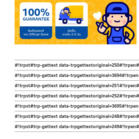
#!trpst#trp-gettext data-trpgettextoriginal=250#!trpen
ก๊อกน้ำ ก๊อกน้ำอ่างล้างหน้า ก๊อกอ่างล้างมือ แบบน้ำเย็น ผลิตจาก
#!trpst#trp-gettext data-trpgettextoriginal=3694#!trpe
สีสแตนเลสด้าน ก้านโยกเปิด-ปิด ขนาดความยาวของปากก๊อกดีไซน์โ
ตัวก๊อกน้ำ
#!trpst#trp-gettext data-trpgettextoriginal=251#!trpen
ผลิตจากสแตนเลส เกรด 304 ทนทานแข็งแรง ต้านการกัดกร่อนสูง และไ
ก๊อกน้ำล้างหน้า ก๊อกน้ำล้างมือแบบน้ำเย็น ผลิตจากสแตนเลส เกรด 3
ข้อแนะนำในการติดตั้ง
สำหรับ การติดตั้ง ก๊อกน้ำ วาล์วเปิดปิดน้ำ ฝั
#!trpst#trp-gettext data-trpgettextoriginal=252#!trpen
และไม่ขึ้นสนิม ไม่เป็นรอยคราบน้ำ ปากก๊อกยาวทำองศาการปล่อยน้ำไ
สำหรับการติดตั้งใหม่ ให้ไล่ฝุ่น เศษทราย เศษท่อ ออกจากท่อน้ำก่อนติ
คำแนะนำในการดูแลรักษาผลิตภัณฑ์
น้ำไม่กระเด็นออกนอกอ่าง เหมาะกับอ่างล้างหน้าขนาด เล็ก-กลาง การ
#!trpst#trp-gettext data-trpgettextoriginal=3695#!trp
เพื่อให้แรงน้ำพัดพาเศษละอองต่างๆ ออกจากท่อน้ำ มิเช่นนั้นสิ่งสกปร
1. ไม่ทำสินค้าให้เกิดความเสียหายอื่น ๆ นอกจากการใช้งานปกติ เช่นไม
ติดตั้งง่ายด้วยตัวล็อกฐาน ABS ใช้เพียงมือหมุนล็อค ติดตั้งง่าย
หากตรวจพบเศษละอองต่างๆในสินค้า จะไม่อยู่ในเงื่อนไขการรับประกัน
รับประกันไส้วาล์ว ไม่รั่วซึม 10 ปี
#!trpst#trp-gettext data-trpgettextoriginal=248#!trpen#
2. ทำความสะอาดสินค้าโดยการใช้ผ้านุ่มๆชุบน้ำหมาดๆแล้วเช็ดให้แห้ง
เพื่อเป็นการยืนยันความคงทนของวาล์วน้ำ รับประกันวาล์วก๊อกน้ำไม่รั่ว
3. ห้ามใช้สารเคมีที่มีฤทธิ์เป็นกรด ในการทำความสะอาด เนื่องจากผิวขอ
ช่องทางออนไลน์
#!trpst#trp-gettext data-trpgettextoriginal=249#!trpe
4. ห้ามใช้แปรง วัสดุแข็ง หยาบ ห้ามใช้ฝอยขัดทำความสะอาด ขัดหรือถู บ
– Email: contact@charnpaiboon.com
ร้านค้าตัวแทนจำหน่ายใกล้บ้านคุณ / Our Dealer
คลิกที่นี่
– LINE: @Rasland