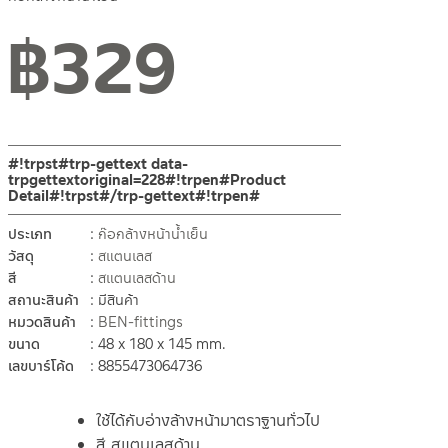
฿
329
#!trpst#trp-gettext data-
trpgettextoriginal=228#!trpen#Product
Detail#!trpst#/trp-gettext#!trpen#
ประเภท
ก๊อกล้างหน้าน้ำเย็น
วัสดุ
สแตนเลส
สี
สแตนเลสด้าน
สถานะสินค้า
มีสินค้า
หมวดสินค้า
BEN-fittings
ขนาด
48 x 180 x 145 mm.
เลขบาร์โค้ด
8855473064736
ใช้ได้กับอ่างล้างหน้ามาตราฐานทั่วไป
สี สแตนเลสด้าน