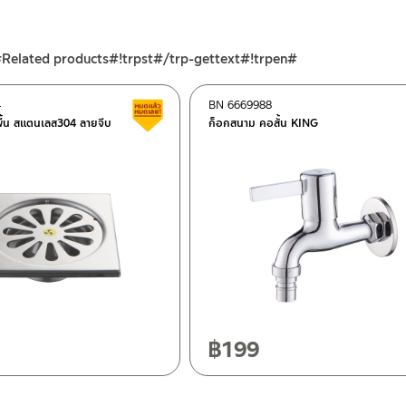
#Related products#!trpst#/trp-gettext#!trpen#
4
BN 6669988
ต็อก
สินค้าลดราคา เคลียร์สต็อก
พื้น สแตนเลส304 ลายจีบ
ก็อกสนาม คอสั้น KING
ฯ 10120
20
฿
199