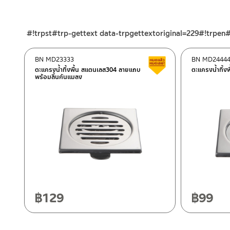
ร้านค้าออนไลน์ของชาญไพบูลย์ / Charnpaiboon Online Store
– Shopee
#!trpst#trp-gettext data-trpgettextoriginal=229#!trpen
–
Lazada
–
ซื้อสินค้าชิ้นนี้บน Shopee
>>
คลิกที่นี่
<<
BN MD23333
BN MD2444
สินค้าลดราคา เคลียร์ส
–
ซื้อสินค้าชิ้นนี้บน Lazada
>>
คลิกที่นี่
<<
ตะแกรงน้ำทิ้งพื้น สแตนเลส304 ลายแถบ
ตะแกรงน้ำทิ้ง
พร้อมลิ้นกันแมลง
ติดต่อพนักงานขาย / Contact Sales Staff
ศูนย์บริการและอะไหล่ กรุงเทพฯ
โทร: 02-285-5795
LINE:
@charnpaiboon.sales
662/61-62 ถนน พระราม3 แขวงบางโพงพาง เขตยานนาวา กรุงเทพ
โทร: 02-358-0080 / 080-075-8668 / 091-545-0556
ศูนย์บริการและอะไหล่
เชียงใหม่
118/33 โครงการอรสิริน ม.8 ต.สันปูเลย อ.ดอยสะเก็ด เชียงใหม่ 502
โทร: 080-075-2626
฿
129
฿
99
ติดต่อ ชาญไพบูลย์ / Contact Us
คลิกที่นี่
วันและเวลาทำการ