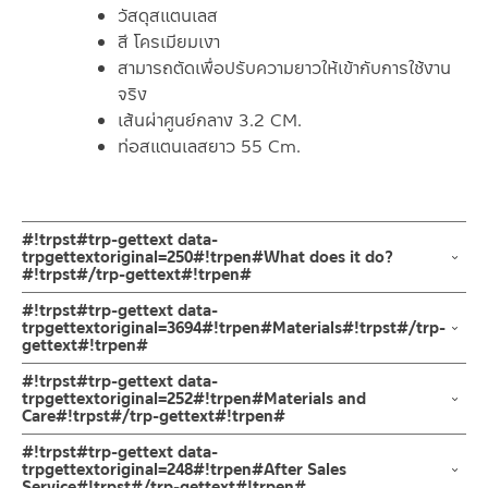
วัสดุสแตนเลส
สี โครเมียมเงา
สามารถตัดเพื่อปรับความยาวให้เข้ากับการใช้งาน
จริง
เส้นผ่าศูนย์กลาง 3.2 CM.
ท่อสแตนเลสยาว 55 Cm.
#!trpst#trp-gettext data-
trpgettextoriginal=250#!trpen#What does it do?
#!trpst#/trp-gettext#!trpen#
สามารถตัดความยาวได้ตามหน้างาน
#!trpst#trp-gettext data-
ผลิตจากวัสดุสแตนเลส
trpgettextoriginal=3694#!trpen#Materials#!trpst#/trp-
gettext#!trpen#
สีโครเมียมเงา
เฉพาะท่อตรงสแตนเลส ยาว 55ซม. โครเมียม / 21.6 นิ้ว
ผลิตจากวัสดุสแตนเลส 304 ทนทานไม่เป็นสนิม
#!trpst#trp-gettext data-
trpgettextoriginal=252#!trpen#Materials and
Care#!trpst#/trp-gettext#!trpen#
คำแนะนำในการดูแลรักษาผลิตภัณฑ์
#!trpst#trp-gettext data-
1. ไม่ทำสินค้าให้เกิดความเสียหายอื่น ๆ นอกจากการใช้งานปกติ เช่นไม่
trpgettextoriginal=248#!trpen#After Sales
Service#!trpst#/trp-gettext#!trpen#