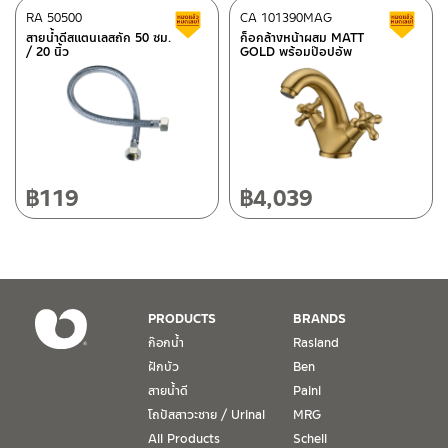
50220
RA 50500
CA 101390MAG
สินค้าลดราคา เคลียร์สต็อก
ส
โทร: 080-075-2626
สายน้ำดีสแตนเลสถัก 50 ซม.
ก็อกล้างหน้าผสม MATT
ติดต่อ ชาญไพบูลย์ / Contact Us
คลิกที่นี่
/ 20 นิ้ว
GOLD พร้อมป๊อปอัพ
วันและเวลาทำการ
วันจันทร์ – วันศุกร์ เวลา 8:30-17:30 น.
วันเสาร์ เวลา 8:30-15:00 น.
หยุดวันอาทิตย์ และวันหยุดนักขัตฤกษ์
฿
119
฿
4,039
เงื่อนไขการรับประกันสินค้า
1. การรับประกัน จะต้องมีหลักฐานการซื้อ หรือ ใบเสร็จ โดยทางบริษัทฯ
ขอตรวจสอบโดยนับวันซื้อขายเป็นสำคัญ ทางบริษัทฯ ไม่สามารถให้
เงื่อนไขการรับประกันสินค้าได้ หากไม่มีเอกสารดังกล่าว
PRODUCTS
BRANDS
ก๊อกน้ำ
Rasland
2. การรับประกันสินค้า จะรับประกันฉพาะสินค้าที่อยู่ในสภาพการใช้งาน
ฝักบัว
Ben
ปกติ หากมีตำหนิ ชำรุด ร้าว ตกพื้น หรือสภาพภายนอกอยู่ในสภาพที่ใช้
สายน้ำดี
Paini
งานไม่ได้ ทางบริษัทฯ ถือว่าไม่อยู่ในเงื่อนไขการรับประกัน
โถปัสสาวะชาย / Urinal
MRG
3. การรับประกันสินค้า จะรับประกันเฉพาะชิ้นส่วนที่แจ้ง เช่น ก๊อกน้ำ จะ
All Products
Schell