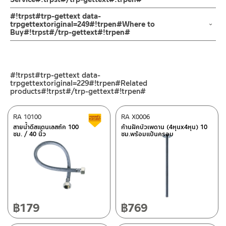
ทำตก ไม่งัดหรือโยกสินค้าแรงๆ
2. ทำความสะอาดสินค้าโดยการใช้ผ้านุ่มๆชุบน้ำหมาดๆแล้วเช็ดให้แห้ง
ช่องทางออนไลน์
#!trpst#trp-gettext data-
3. ห้ามใช้สารเคมีที่มีฤทธิ์เป็นกรด ในการทำความสะอาด เนื่องจากผิว
– Email: contact@charnpaiboon.com
trpgettextoriginal=249#!trpen#Where to
Buy#!trpst#/trp-gettext#!trpen#
ของสินค้าจะเสียหายได้
– LINE: @Rasland
4. ห้ามใช้แปรง วัสดุแข็ง หยาบ ห้ามใช้ฝอยขัดทำความสะอาด ขัดหรือถู
ร้านค้าตัวแทนจำหน่ายใกล้บ้านคุณ / Our Dealer
คลิกที่นี่
บนตัวสินค้า ซึ่งจะสร้างความเสียหายให้เกิดขึ้นกับผิวของสินค้าได้
ร้านค้าออนไลน์ของชาญไพบูลย์ / Charnpaiboon Online Store
#!trpst#trp-gettext data-
– Shopee
trpgettextoriginal=229#!trpen#Related
–
Lazada
products#!trpst#/trp-gettext#!trpen#
–
ซื้อสินค้าชิ้นนี้บน Shopee
>>
คลิกที่นี่
<<
RA 10100
RA X0006
สินค้าลดราคา เคลียร์สต็อก
–
ซื้อสินค้าชิ้นนี้บน Lazada
>>
คลิกที่นี่
<<
สายน้ำดีสแตนเลสถัก 100
ก้านฝักบัวเพดาน (4หุนx4หุน) 10
ศูนย์บริการและอะไหล่ กรุงเทพฯ
ซม. / 40 นิ้ว
ซม.พร้อมแป้นครอบ
ติดต่อพนักงานขาย / Contact Sales Staff
662/61-62 ถนน พระราม3 แขวงบางโพงพาง เขตยานนาวา กรุงเทพฯ
โทร: 02-285-5795
10120
LINE:
@charnpaiboon.sales
โทร: 02-358-0080 / 080-075-8668 / 091-545-0556
ศูนย์บริการและอะไหล่
เชียงใหม่
฿
179
฿
769
118/33 โครงการอรสิริน ม.8 ต.สันปูเลย อ.ดอยสะเก็ด เชียงใหม่