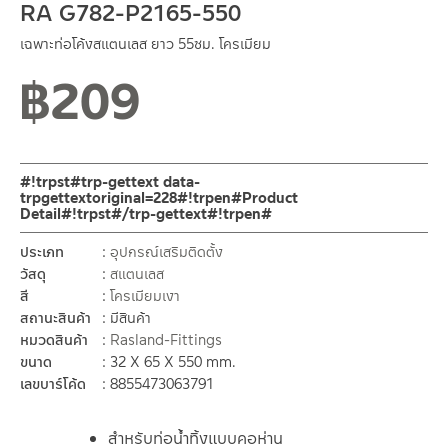
RA G782-P2165-550
เฉพาะท่อโค้งสแตนเลส ยาว 55ซม. โครเมียม
฿
209
#!trpst#trp-gettext data-
trpgettextoriginal=228#!trpen#Product
Detail#!trpst#/trp-gettext#!trpen#
ประเภท
อุปกรณ์เสริมติดตั้ง
วัสดุ
สแตนเลส
สี
โครเมียมเงา
สถานะสินค้า
มีสินค้า
หมวดสินค้า
Rasland-Fittings
ขนาด
32 X 65 X 550 mm.
เลขบาร์โค้ด
8855473063791
สำหรับท่อน้ำทิ้งแบบคอห่าน