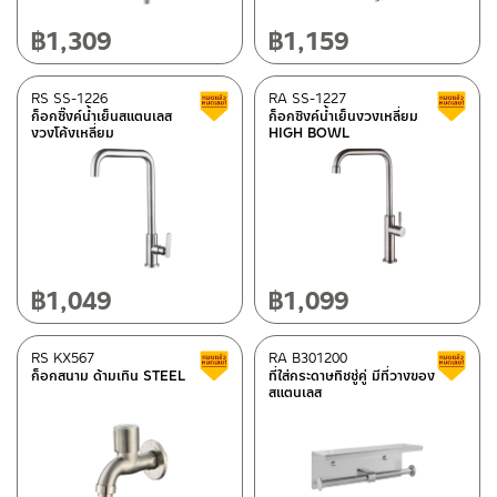
฿
1,309
฿
1,159
RS SS-1226
RA SS-1227
Clearance sale
ก็อกซิ๊งค์น้ำเย็นสแตนเลส
ก็อกซิงค์น้ำเย็นงวงเหลี่ยม
งวงโค้งเหลี่ยม
HIGH BOWL
฿
1,049
฿
1,099
RS KX567
RA B301200
Clearance sale
ก็อกสนาม ด้ามเทิน STEEL
ที่ใส่กระดาษทิชชู่คู่ มีที่วางของ
สแตนเลส