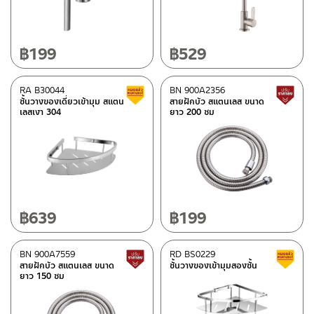
฿
199
฿
529
RA B30044
BN 900A2356
Clearance sale
ชั้นวางของเดี่ยวเข้ามุม สแตน
สายฝักบัว สแตนเลส ขนาด
เลสเงา 304
ยาว 200 ซม
฿
639
฿
199
BN 900A7559
RD BS0229
Lower price tag
สายฝักบัว สแตนเลส ขนาด
ชั้นวางของเข้ามุมสองชั้น
ยาว 150 ซม