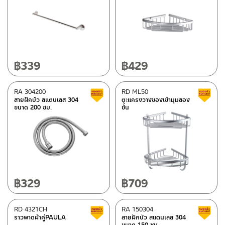
Rasland-Accessories
(70)
Rasland-fittings
(212)
Rasland-Ware
(3)
฿
339
฿
429
Special tags
RA 304200
RD ML50
Clearance sale
REVERSE COLLECTION
(36)
สายฝักบัว สแตนเลส 304
ตะแกรงวางของเข้ามุมสอง
ขนาด 200 ซม.
ชั้น
Status
Best seller
(3)
New Arrival สินค้าใหม่ ปี 2026
(30)
Normal stock level
(87)
฿
329
฿
709
Clearance sale
(180)
RD 4321CH
RA 150304
Clearance sale
ราวพาดผ้าคู่PAULA
สายฝักบัว สแตนเลส 304
ขนาด 150 ซม.