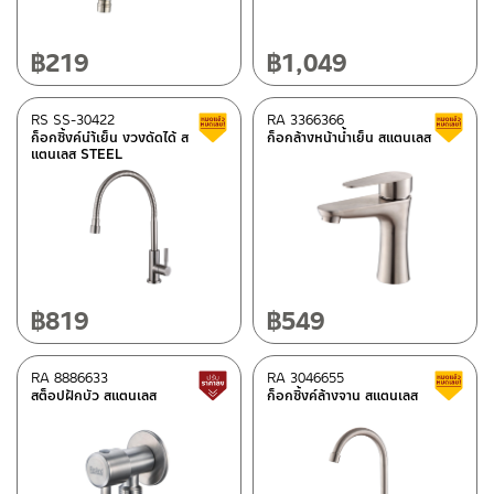
฿
219
฿
1,049
RS SS-30422
RA 3366366
Clearance sale
ก็อกซิ้งค์นำ้เย็น งวงดัดได้ ส
ก็อกล้างหน้าน้ำเย็น สแตนเลส
แตนเลส STEEL
฿
819
฿
549
RA 8886633
RA 3046655
Lower price tag
สต็อปฝักบัว สแตนเลส
ก็อกซิ้งค์ล้างจาน สแตนเลส