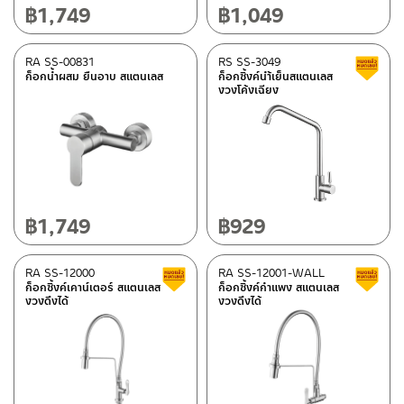
฿
1,749
฿
1,049
RA SS-00831
RS SS-3049
ก็อกน้ำผสม ยืนอาบ สแตนเลส
ก็อกซิ้งค์นำ้เย็นสแตนเลส
งวงโค้งเฉียง
฿
1,749
฿
929
RA SS-12000
RA SS-12001-WALL
Clearance sale
ก็อกซิ้งค์เคาน์เตอร์ สแตนเลส
ก็อกซิ้งค์กำแพง สแตนเลส
งวงดึงได้
งวงดึงได้