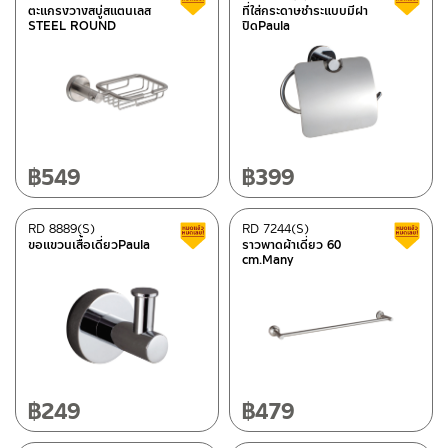
ตะแกรงวางสบู่สแตนเลส
ที่ใส่กระดาษชำระแบบมีฝา
STEEL ROUND
ปิดPaula
฿
549
฿
399
RD 8889(S)
RD 7244(S)
Clearance sale
ขอแขวนเสื้อเดี่ยวPaula
ราวพาดผ้าเดี่ยว 60
cm.Many
฿
249
฿
479