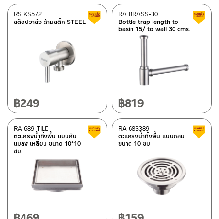
RS KS572
RA BRASS-30
Clearance sale
สต็อปวาล์ว ด้ามสติ๊ก STEEL
Bottle trap length to
basin 15/ to wall 30 cms.
฿
249
฿
819
RA 689-TILE
RA 683389
Clearance sale
ตะแกรงน้ำทิ้งพื้น แบบกัน
ตะแกรงน้ำทิ้งพื้น แบบกลม
แมลง เหลี่ยม ขนาด 10*10
ขนาด 10 ซม
ซม.
฿
469
฿
159