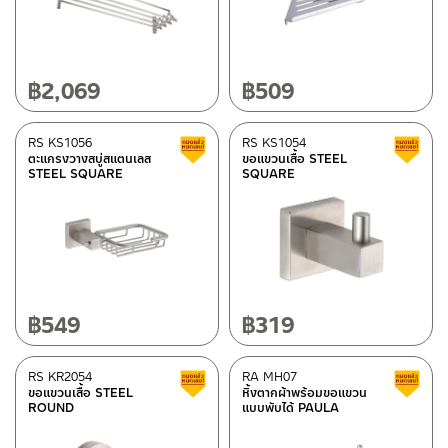
Category
Shower hose
(18)
฿
2,069
฿
509
Bathroom accessories
(84)
Hand Showers/Overhead showers
(3)
RS KS1056
RS KS1054
Clearance sale
ตะแกรงวางสบู่สแตนเลส
ขอแขวนเสื้อ STEEL
Faucets
(47)
STEEL SQUARE
SQUARE
KITCHEN FAUCETS
(52)
Spare parts for sanitary wares
(2)
wash basins furniture
(3)
Flexible hoses
(46)
Bidet sprayers
(4)
฿
549
฿
319
Floor Drainers
(27)
Valve
(65)
Bathrooms accessories
(7)
RS KR2054
RA MH07
Clearance sale
ขอแขวนเสื้อ STEEL
หิ้งตากผ้าพร้อมขอแขวน
Rain Shower/Showerpipe
(2)
ROUND
แบบพับได้ PAULA
P-traps/Bottle traps
(9)