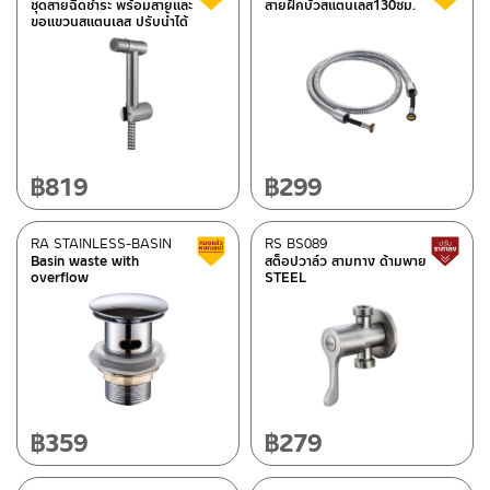
ชุดสายฉีดชำระ พร้อมสายและ
สายฝักบัวสแตนเลส130ซม.
ขอแขวนสแตนเลส ปรับน้ำได้
฿
819
฿
299
RA STAINLESS-BASIN
RS BS089
Clearance sale
Basin waste with
สต็อปวาล์ว สามทาง ด้ามพาย
overflow
STEEL
฿
359
฿
279