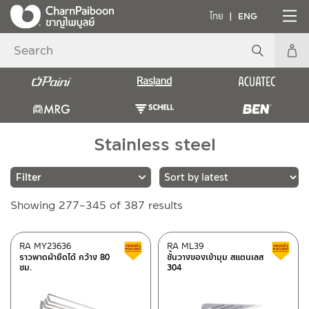
ไทย
ENG
Stainless steel
Sorted
Showing 277–345 of 387 results
Brands
by
latest
RASLAND
(286)
RA MY23636
RA ML39
Clearance sale
ราวพาดผ้ายืดได้ กว้าง 80
ชั้นวางของเข้ามุม สแตนเลส
MRG
(5)
ซม.
304
BEN
(96)