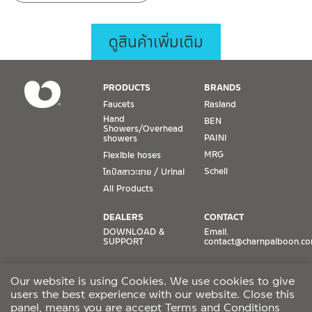
ดูสินค้าเพิ่มเติม
PRODUCTS
BRANDS
Faucets
Rasland
Hand
BEN
Showers/Overhead
PAINI
showers
MRG
Flexible hoses
Schell
โถปัสสาวะชาย / Urinal
All Products
DEALERS
CONTACT
DOWNLOAD &
Email.
SUPPORT
contact@charnpaiboon.c
ONLINE STORES
SOCIAL MEDIA
Our website is using Cookies. We use cookies to give
Lazada
TikTok
users the best experience with our website. Close this
Shopee
Facebook
panel, means you are accept
Terms and Conditions