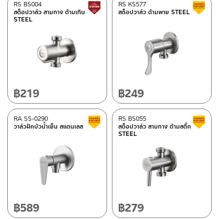
RS BS004
RS KS577
Lower price tag
สต็อปวาล์ว สามทาง ด้ามเทิน
สต็อปวาล์ว ด้ามพาย STEEL
STEEL
฿
219
฿
249
RA SS-0290
RS BS055
Clearance sale
วาล์วฝักบัวน้ำเย็น สแตนเลส
สต็อปวาล์ว สามทาง ด้ามสติ๊ก
STEEL
฿
589
฿
279