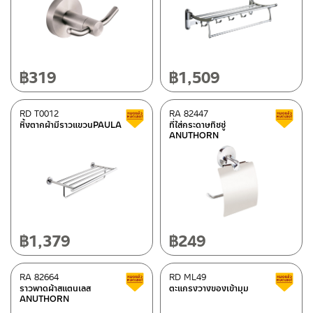
basin waste/bathtub waste
(22)
วาล์วขับล้างโถปัสสาวะชาย
(1)
Color
฿
319
฿
1,509
ซาติน
(1)
Gun gray
(2)
RD T0012
RA 82447
Clearance sale
หิ้งตากผ้ามีราวแขวนPAULA
ที่ใส่กระดาษทิชชู่
Stainless steel MATT
(256)
ANUTHORN
Stainless steel SHINY
(14)
Shiny chrome
(62)
Black
(47)
Gray
(3)
฿
1,379
฿
249
Type
RA 82664
RD ML49
Clearance sale
ราวพาดผ้าสแตนเลส
ตะแกรงวางของเข้ามุม
BEN-fittings
(95)
ANUTHORN
ITALY MRG-fittings
(5)