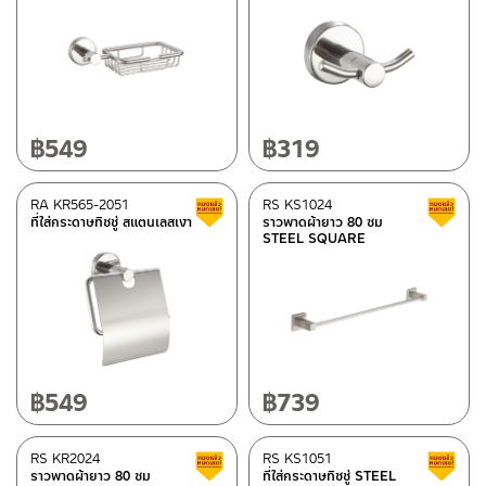
฿
549
฿
319
RA KR565-2051
RS KS1024
Clearance sale
ที่ใส่กระดาษทิชชู่ สแตนเลสเงา
ราวพาดผ้ายาว 80 ซม
STEEL SQUARE
฿
549
฿
739
RS KR2024
RS KS1051
Clearance sale
ราวพาดผ้ายาว 80 ซม
ที่ใส่กระดาษทิชชู่ STEEL