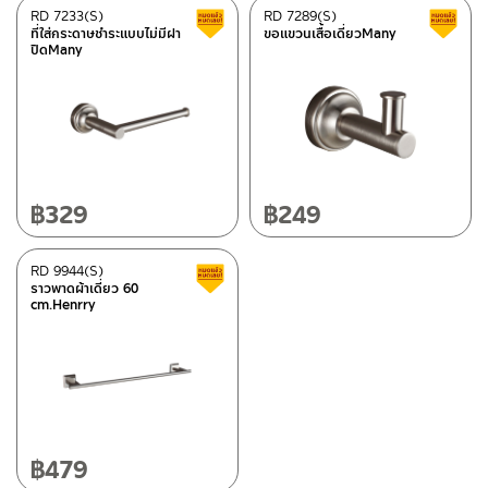
RD 7233(S)
RD 7289(S)
Clearance sale
ที่ใส่กระดาษชำระแบบไม่มีฝา
ขอแขวนเสื้อเดี่ยวMany
ปิดMany
฿
329
฿
249
RD 9944(S)
Clearance sale
ราวพาดผ้าเดี่ยว 60
cm.Henrry
฿
479