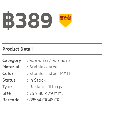
฿
389
Clearance sale
Product Detail
Category
ก๊อกคอสั้น / ก๊อกสนาม
Material
Stainless steel
Color
Stainless steel MATT
Status
In Stock
Type
Rasland-fittings
Size
75 x 80 x 79 mm.
Barcode
8855473046732