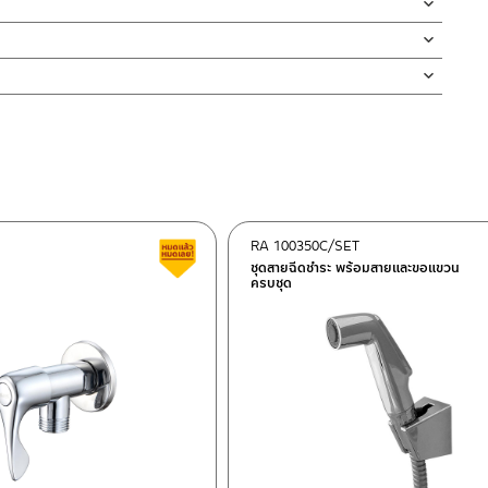
์การใช้งาน อาทิ การรดน้ำต้นไม้ในสวนหรือล้างรถ เป็นต้น เพื่อ
สินค้าและสร้างความเสียหายได้ หากตรวจพบเศษละอองต่างๆในสินค้า จะ
่ทำตก ไม่งัดหรือโยกสินค้าแรงๆ
งสินค้าจะเสียหายได้
นตัวสินค้า ซึ่งจะสร้างความเสียหายให้เกิดขึ้นกับผิวของสินค้าได้
RA 100350C/SET
Clearance sale
ชุดสายฉีดชำระ พร้อมสายและขอแขวน
ครบชุด
ok 10120