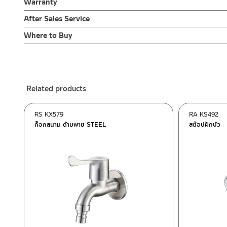
ทั้งภายในและภายนอกอาคาร ปากก๊อกสำหรับต่อสายยางเพื่อเพิ่มประโยชน
Warranty
พาเศษละอองต่างๆ ออกจากท่อน้ำ มิเช่นนั้นสิ่งสกปรกจะเข้าไปภายใน
1. ไม่ทำสินค้าให้เกิดความเสียหายอื่น ๆ นอกจากการใช้งานปกติ เช่นไม
เป็นการยืนยันความคงทนของวาล์วน้ำ จึงกล้ารับประกัน 10 ปี เต็ม
ไม่อยู่ในเงื่อนไขการรับประกัน
รับประกันไส้วาล์ว ไม่รั่วซึม 10 ปี
After Sales Service
2. ทำความสะอาดสินค้าโดยการใช้ผ้านุ่มๆชุบน้ำหมาดๆแล้วเช็ดให้แห้ง
3. ห้ามใช้สารเคมีที่มีฤทธิ์เป็นกรด ในการทำความสะอาด เนื่องจากผิวขอ
Online Platform
Where to Buy
4. ห้ามใช้แปรง วัสดุแข็ง หยาบ ห้ามใช้ฝอยขัดทำความสะอาด ขัดหรือถู บ
– Email: contact@charnpaiboon.com
ร้านค้าตัวแทนจำหน่ายใกล้บ้านคุณ / Our Dealer
Click Here
– LINE: @Rasland
ร้านค้าออนไลน์ของชาญไพบูลย์ / Charnpaiboon Online Store
– Shopee
Related products
–
Lazada
–
ซื้อสินค้าชิ้นนี้บน Shopee
>>
Click Here
<<
RS KX579
RA KS492
–
ซื้อสินค้าชิ้นนี้บน Lazada
>>
Click Here
<<
ก็อกสนาม ด้ามพาย STEEL
สต๊อปฝักบัว
ติดต่อพนักงานขาย / Contact Sales Staff
After Sales Service Center – Bangkok
Tel: 02-285-5795
LINE:
@charnpaiboon.sales
662/61-62 Rama 3 Road, Bangpongpang, Yannawa, Bangk
Tel: 02-358-0080 / 080-075-8668 / 091-545-0556
After Sales Service Center
Chiangmai