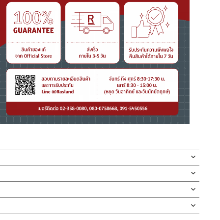
ปากก๊อกสำหรับต่อสายยาง ผลิตจากสแตนเลส เกรด 304 ด้าน ก้าน
ิตจากสแตนเลส เกรด 304 ทนทานแข็งแรง ต้านการกัดกร่อนสูง และไม่
กบัว และ ชุดสายฉีดชำระ
ดง่ายต่อการปล่อยสายน้ำชำระล้างทำความสะอาด ทั้งยังสามารถติดตั้งได้
ตั้งสินค้า โดยปล่อยน้ำให้ไหลออกจากท่อนาน 1 นาที เพื่อให้แรงน้ำพัด