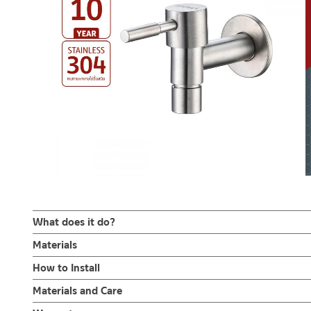
What does it do?
ก๊อกคอสั้น ก็อกสนาม ก๊อกปากสนามติดผนัง ก็อกติดผนัง มาพร้อม
Materials
เปิด-ปิดแบบปัด รับประกันวาล์วน้ำไม่รั่วซึม 10 ปี
ตัวก๊อกน้ำ
How to Install
ผลิตจากสแตนเลส เกรด 304
ก๊อกคอสั้น ก็อกสนาม แบบมีข้อต่อสายยาง ก๊อกปากสนามติดผนัง ผล
ข้อแนะนำในการติดตั้ง
สำหรับ การติดตั้ง ก๊อกน้ำ วาล์วเปิดปิดน้ำ ฝั
Materials and Care
ขึ้นสนิม ไม่เป็นรอยคราบน้ำ การเปิด-ปิด น้ำออกแบบมือจับแบบก้านปั
สำหรับการติดตั้งใหม่ ให้ไล่ฝุ่น เศษทราย เศษท่อ ออกจากท่อน้ำก่อนติด
คำแนะนำในการดูแลรักษาผลิตภัณฑ์