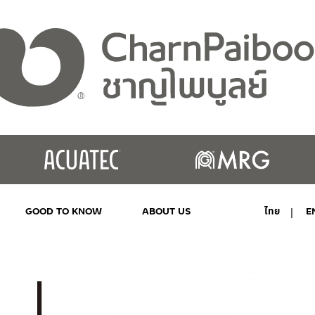
GOOD TO KNOW
ABOUT US
ไทย
E
MY ACCOUNT