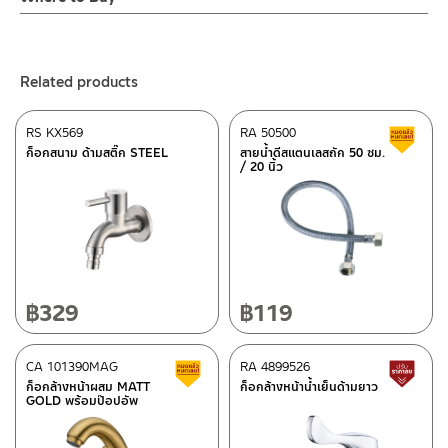
– Email: contact@charnpaiboon.com
ร้านค้าตัวแทนจำหน่ายใกล้บ้านคุณ / Our Dealer
Click Here
– LINE: @Rasland
ร้านค้าออนไลน์ของชาญไพบูลย์ / Charnpaiboon Online Store
Related products
– Shopee
–
Lazada
RS KX569
RA 50500
C
ติดต่อพนักงานขาย / Contact Sales Staff
ก็อกสนาม ด้ามสติ๊ก STEEL
สายน้ำดีสแตนเลสถัก 50 ซม.
/ 20 นิ้ว
Tel: 02-285-5795
LINE:
@charnpaiboon.sales
After Sales Service Center – Bangkok
662/61-62 Rama 3 Road, Bangpongpang, Yannawa,
Bangkok 10120
Tel: 02-358-0080 / 080-075-8668 / 091-545-0556
฿
329
฿
119
ติดต่อ ชาญไพบูลย์ / Contact Us
Click Here
After Sales Service Center
CA 101390MAG
Chiangmai
RA 4899526
Clearance sale
L
ก็อกล้างหน้าผสม MATT
ก็อกล้างหน้าน้ำเย็นด้ามยาว
GOLD พร้อมป๊อปอัพ
118/33 Onsirin M.8, Sunpuloey, Doysaked, Chaingmai 50220
Tel: 080-075-2626