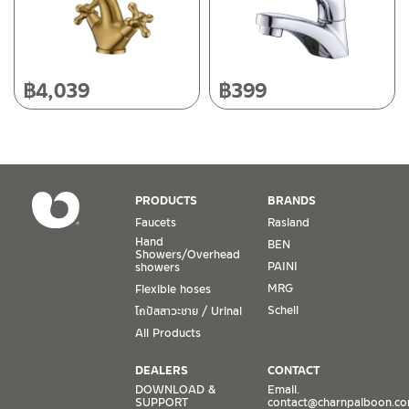
Operating Time
Monday – Friday 8:30-17:30 hrs.
Saturday 8:30-15:00 hrs.
฿
4,039
฿
399
Closed on Sunday and Special / Public Holidays
Conditions for Product Warranty
1. A proof of purchase, or seller’s receipt, shall be required
PRODUCTS
BRANDS
to validate product warranty which will be checked against
Faucets
Rasland
the date of purchase. In the absence of such proof of
Hand
BEN
purchase, no warranty claims can be made.
Showers/Overhead
PAINI
showers
MRG
Flexible hoses
2. To be eligible for warranty claims, a product must be in
its proper working condition. If defects such as dents,
Schell
โถปัสสาวะชาย / Urinal
cracks, or impact breakage are evident, or its overall
All Products
condition is that of a non-working item, then warranty shall
be voided.
DEALERS
CONTACT
DOWNLOAD &
Email.
SUPPORT
contact@charnpaiboon.c
3. Warranty shall apply only to the part(s) expressly