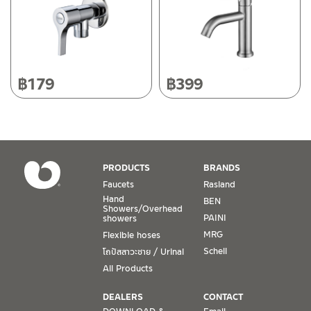
Tel: 080-075-2626
Operating Time
Monday – Friday 8:30-17:30 hrs.
Saturday 8:30-15:00 hrs.
฿
179
฿
399
Closed on Sunday and Special / Public Holidays
Conditions for Product Warranty
1. A proof of purchase, or seller’s receipt, shall be required
PRODUCTS
BRANDS
to validate product warranty which will be checked against
Faucets
Rasland
the date of purchase. In the absence of such proof of
Hand
BEN
purchase, no warranty claims can be made.
Showers/Overhead
PAINI
showers
MRG
Flexible hoses
2. To be eligible for warranty claims, a product must be in
its proper working condition. If defects such as dents,
Schell
โถปัสสาวะชาย / Urinal
cracks, or impact breakage are evident, or its overall
All Products
condition is that of a non-working item, then warranty shall
be voided.
DEALERS
CONTACT