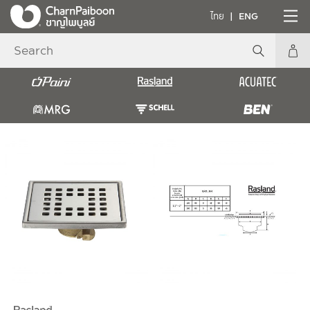
ไทย
ENG