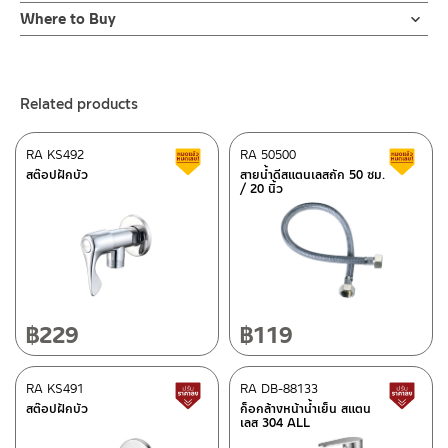
Online Platform
Where to Buy
– Email: contact@charnpaiboon.com
ร้านค้าตัวแทนจำหน่ายใกล้บ้านคุณ / Our Dealer
Click Here
– LINE: @Rasland
ร้านค้าออนไลน์ของชาญไพบูลย์ / Charnpaiboon Online Store
Related products
– Shopee
–
Lazada
RA KS492
RA 50500
Clearance sale
C
ติดต่อพนักงานขาย / Contact Sales Staff
สต๊อปฝักบัว
สายน้ำดีสแตนเลสถัก 50 ซม.
/ 20 นิ้ว
Tel: 02-285-5795
LINE:
@charnpaiboon.sales
After Sales Service Center – Bangkok
662/61-62 Rama 3 Road, Bangpongpang, Yannawa,
Bangkok 10120
Tel: 02-358-0080 / 080-075-8668 / 091-545-0556
฿
229
฿
119
ติดต่อ ชาญไพบูลย์ / Contact Us
Click Here
After Sales Service Center
RA KS491
Chiangmai
RA DB-88133
Lower price tag
L
สต๊อปฝักบัว
ก็อกล้างหน้าน้ำเย็น สแตน
เลส 304 ALL
118/33 Onsirin M.8, Sunpuloey, Doysaked, Chaingmai 50220