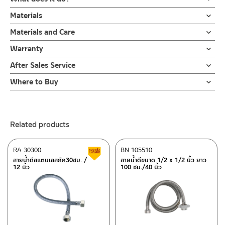
สายน้ำดี สายน้ำดีสแตนเลสถัก ขนาด 45 ซม. / 17.71 นิ้ว ผลิตจากส
Materials
แตนเลส 304 ถัก ข้อต่อผลิตจากสแตนเลสเกรด 304 ขนาดมาตราฐาน
ตัวสาย
Materials and Care
สามารถใส่กับข้อต่อขนาด 1/2 ” ตามมาตราฐานสากล มาพร้อมประ
ผลิตจากสแตนเลส 304 ถัก
เก็นยาง 2 วง
คำแนะนำในการดูแลรักษาผลิตภัณฑ์
Warranty
1. ไม่ทำสินค้าให้เกิดความเสียหายอื่น ๆ นอกจากการใช้งานปกติ เช่นไม่
ข้อต่อ
รับประกันสายไม่รั่ว 10 ปี
สายน้ำดี ใช้ต่อจากวาล์วเปิด-ปิดน้ำ ไปยังอุปกรณ์ต่างๆ เช่นเครื่อง
After Sales Service
ทำตก ไม่งัดหรือโยกสินค้าแรงๆ
ผลิตจากทองเหลือง
สุขภัณฑ์ ก๊อกอ่างล้างหน้า ก๊อกซิ้งค์ล้างจาน เครื่องทำน้ำร้อน เครื่องทำ
2. ทำความสะอาดสินค้าโดยการใช้ผ้านุ่มๆชุบน้ำหมาดๆแล้วเช็ดให้แห้ง
Online Platform
Where to Buy
น้ำอุ่น เครื่องซักผ้า ทนความร้อน ได้ถึง 100 องศา ทนแรงดันน้ำสูง ถึง
3. ห้ามใช้สารเคมีที่มีฤทธิ์เป็นกรด ในการทำความสะอาด เนื่องจากผิว
– Email: contact@charnpaiboon.com
ร้านค้าตัวแทนจำหน่ายใกล้บ้านคุณ / Our Dealer
Click Here
16 บาร์ รับประกันสายไม่รั่ว 10 ปี
ของสินค้าจะเสียหายได้
– LINE: @Rasland
4. ห้ามใช้แปรง วัสดุแข็ง หยาบ ห้ามใช้ฝอยขัดทำความสะอาด ขัดหรือถู
ร้านค้าออนไลน์ของชาญไพบูลย์ / Charnpaiboon Online Store
บนตัวสินค้า ซึ่งจะสร้างความเสียหายให้เกิดขึ้นกับผิวของสินค้าได้
Related products
– Shopee
–
Lazada
RA 30300
BN 105510
Clearance sale
–
ซื้อสินค้าชิ้นนี้บน Shopee
>>
Click Here
<<
สายน้ำดีสแตนเลสถัก30ซม. /
สายน้ำดีขนาด 1/2 x 1/2 นิ้ว ยาว
12 นิ้ว
100 ซม./40 นิ้ว
–
ซื้อสินค้าชิ้นนี้บน Lazada
>>
Click Here
<<
ติดต่อพนักงานขาย / Contact Sales Staff
After Sales Service Center – Bangkok
Tel: 02-285-5795
LINE:
@charnpaiboon.sales
662/61-62 Rama 3 Road, Bangpongpang, Yannawa,