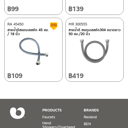
Bangkok 10120
Tel: 02-358-0080 / 080-075-8668 / 091-545-0556
฿
99
฿
139
After Sales Service Center
RA 45450
Chiangmai
MR 300555
Clearance sale
สายน้ำดีสแตนเลสถัก 45 ซม.
สายน้ำดี สแตนเลสถัก304 ขนาดยาว
/ 18 นิ้ว
50 ซม./20 นิ้ว
118/33 Onsirin M.8, Sunpuloey, Doysaked, Chaingmai 50220
ติดต่อ ชาญไพบูลย์ / Contact Us
Click Here
Tel: 080-075-2626
Operating Time
Monday – Friday 8:30-17:30 hrs.
Saturday 8:30-15:00 hrs.
฿
109
฿
419
Closed on Sunday and Special / Public Holidays
Conditions for Product Warranty
1. A proof of purchase, or seller’s receipt, shall be required
PRODUCTS
BRANDS
to validate product warranty which will be checked against
Faucets
Rasland
the date of purchase. In the absence of such proof of
Hand
BEN
purchase, no warranty claims can be made.
Showers/Overhead