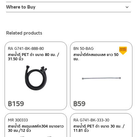
Online Platform
Where to Buy
– Email: contact@charnpaiboon.com
ร้านค้าตัวแทนจำหน่ายใกล้บ้านคุณ / Our Dealer
Click Here
– LINE: @Rasland
ร้านค้าออนไลน์ของชาญไพบูลย์ / Charnpaiboon Online Store
Related products
– Shopee
–
Lazada
RA G741-BK-888-80
BN 50-BAG
C
ติดต่อพนักงานขาย / Contact Sales Staff
สายน้ำดี PET ดำ ขนาด 80 ซม. /
สายน้ำดีถักสแตนเลส ยาว 50
31.50 นิ้ว
ซม.
Tel: 02-285-5795
LINE:
@charnpaiboon.sales
After Sales Service Center – Bangkok
662/61-62 Rama 3 Road, Bangpongpang, Yannawa,
Bangkok 10120
Tel: 02-358-0080 / 080-075-8668 / 091-545-0556
฿
159
฿
59
ติดต่อ ชาญไพบูลย์ / Contact Us
Click Here
After Sales Service Center
MR 300333
Chiangmai
RA G741-BK-333-30
สายน้ำดี สแตนเลสถัก304 ขนาดยาว
สายน้ำดี PET ดำ ขนาด 30 ซม. /
30 ซม./12 นิ้ว
11.81 นิ้ว
118/33 Onsirin M.8, Sunpuloey, Doysaked, Chaingmai 50220