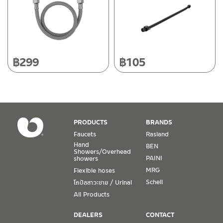
Tel: 080-075-2626
Operating Time
Monday – Friday 8:30-17:30 hrs.
Saturday 8:30-15:00 hrs.
฿
299
฿
105
Closed on Sunday and Special / Public Holidays
Conditions for Product Warranty
1. A proof of purchase, or seller’s receipt, shall be required
PRODUCTS
BRANDS
to validate product warranty which will be checked against
Faucets
Rasland
the date of purchase. In the absence of such proof of
Hand
BEN
purchase, no warranty claims can be made.
Showers/Overhead
PAINI
showers
MRG
Flexible hoses
2. To be eligible for warranty claims, a product must be in
its proper working condition. If defects such as dents,
Schell
โถปัสสาวะชาย / Urinal
cracks, or impact breakage are evident, or its overall
All Products
condition is that of a non-working item, then warranty shall
be voided.
DEALERS
CONTACT