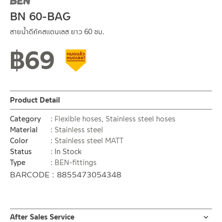
BN 60-BAG
สายน้ำดีถักสแตนเลส ยาว 60 ซม.
฿
69
Clearance sale
Product Detail
Category
Flexible hoses
,
Stainless steel hoses
Material
Stainless steel
Color
Stainless steel MATT
Status
In Stock
Type
BEN-fittings
BARCODE : 8855473054348
After Sales Service