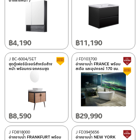
อ่างล้างหน้า )
฿
4,190
฿
11,190
J BC-6004/SET
J FD103700
Clearance sale
ชุดตู้เฟอร์นิเจอร์สำหรับล้าง
อ่างอาบน้ำ FRANCE พร้อม
หน้า พร้อมกระจกครบชุด
สะดือ และอุปกรณ์ 170 ซม.
฿
8,590
฿
29,990
J FD818000
J FD3945656
อ่างอาบน้ำ FRANKFURT พร้อม
อ่างอาบน้ำ NEW YORK