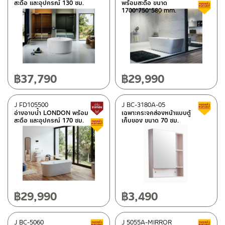
สะดือ และอุปกรณ์ 130 ซม.
พร้อมสะดือ ขนาด
1700*750*580 mm.
฿
37,790
฿
29,990
J FD105500
J BC-3180A-05
Lower price tag
อ่างอาบน้ำ LONDON พร้อม
เฉพาะกระจกส่องหน้าแบบตู้
สะดือ และอุปกรณ์ 170 ซม.
เก็บของ ขนาด 70 ซม.
Clearance sale
฿
29,990
฿
3,490
J BC-5060
J 5055A-MIRROR
Clearance sale