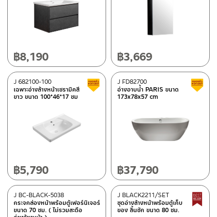
฿
8,190
฿
3,669
J 682100-100
J FD82700
Clearance sale
เฉพาะอ่างล้างหน้าเซรามิคสี
อ่างอาบน้ำ PARIS ขนาด
ขาว ขนาด 100*46*17 ซม
173x78x57 cm
฿
5,790
฿
37,790
J BC-BLACK-5038
J BLACK2211/SET
กระจกส่องหน้าพร้อมตู้เฟอร์นิเจอร์
ชุดอ่างล้างหน้าพร้อมตู้เก็บ
ขนาด 70 ซม. ( ไม่รวมสะดือ
ของ ลิ้นชัก ขนาด 80 ซม.