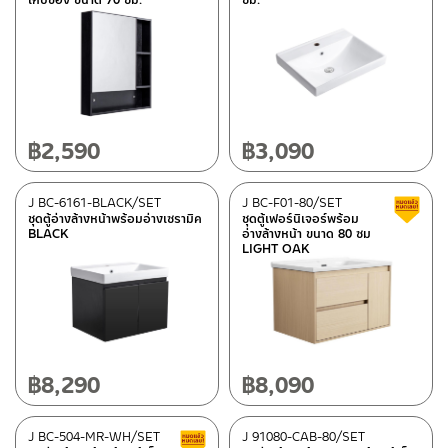
฿
2,590
฿
3,090
J BC-6161-BLACK/SET
J BC-F01-80/SET
ชุดตู้อ่างล้างหน้าพร้อมอ่างเซรามิค
ชุดตู้เฟอร์นิเจอร์พร้อม
BLACK
อ่างล้างหน้า ขนาด 80 ซม
LIGHT OAK
฿
8,290
฿
8,090
J BC-504-MR-WH/SET
J 91080-CAB-80/SET
Clearance sale