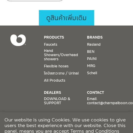
ดูสินค้าเพิ่มเติม
PRODUCTS
BRANDS
Faucets
Rasland
Hand
BEN
Showers/Overhead
PAINI
showers
MRG
Flexible hoses
Schell
โถปัสสาวะชาย / Urinal
All Products
DEALERS
CONTACT
DOWNLOAD &
Email.
SUPPORT
contact@charnpaiboon.c
ONLINE STORES
SOCIAL MEDIA
Our website is using Cookies. We use cookies to give
Lazada
TikTok
users the best experience with our website. Close this
Shopee
Facebook
panel, means you are accept
Terms and Conditions