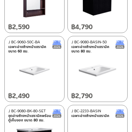
wash basins furniture
(65)
Bath tubs
(11)
Mirror furniture set
(23)
฿
2,590
฿
4,790
Material
J BC-9060-50C-BA
J BC-9080-BASIN-50
New Arrival สินค้าใหม่ ปี 2026
Please look up from the details section
(18)
เฉพาะอ่างล้างหน้าเซรามิค
เฉพาะอ่างล้างหน้าเซรามิค
ขนาด 60 ซม.
ขนาด 80 ซม.
PVC
(10)
Coated ceramic
(14)
Ply wood/Melamine veneer
(51)
Acrylic/Fiber glass
(11)
Aluminium
(4)
฿
2,490
฿
2,790
Stainless steel
(3)
J BC-9080-BK-80-SET
J BC-2233-BASIN
New Arrival สินค้าใหม่ ปี 2026
ชุดอ่างล้างหน้าเซรามิคพร้อม
เฉพาะอ่างล้างหน้าเซรามิค
ตู้เก็บของ ขนาด 80 ซม.
Color
wooden light beach
(5)