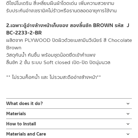
ดีไซน์โมเดริน สี่เหลี่ยมผืนผ้าโดดเด่น เพิ่มความสวยงาม
รับประกันอ่างเซรามิคไม่ร้าวหรือรานตลอดอายุการใช้งาน
2.เฉพาะตู้อ่างล้างหน้าเก็บของ สองลิ้นชัก BROWN รหัส J
BC-2233-2-BR
ผลิตจาก PLYWOOD ปิดผิวด้วยเมลามีนวีเนียร์ สี Chocolate
Brown
วัสดุกันน้ำ กันชื้น พร้อมชุดน๊อตยึดเข้ากำแพง
ลิ้นชัก 2 ชั้น ระบบ Soft closed เปิด-ปิด ปิดนุ่มนวล
** ไม่รวมก็อกน้ำ และ ไม่รวมสะดืออ่างล้างหน้า**
What does it do?
ชุดอ่างล้างหน้าพร้อมตู้เก็บของ ลิ้นชัก ขนาด 80 ซม. J BC-2233-
Materials
BR/SET
อ่างล้าง
How to Install
ผลิตจาก เซรามิคเคลือบ สีขาว
สำหรับติดตั้งกับผนังห้องน้ำ อ่างล้างหน้าเซรามิค สีขาว ขนาดกว้าง 80
คลิ๊กเพื่อดูคู่มือการติดตั้ง
Materials and Care
ซม. แบบมีรูน้ำล้น และ 1 รูยึดก๊อก ขอบอ่างติดกับกำแพง