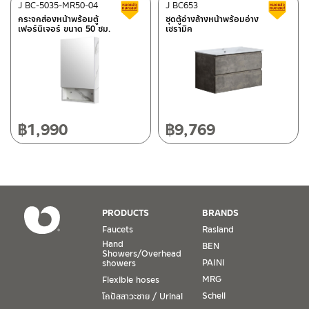
ติดต่อ ชาญไพบูลย์ / Contact Us
Click Here
cabinet and wipe to dry after each use.
After Sales Service Center
J BC-5035-MR50-04
Chiangmai
J BC653
Clearance sale
C
ก่อนการติดตั้ง
2.3 To maintain the cabinet in a good condition, do not put
กระจกส่องหน้าพร้อมตู้
ชุดตู้อ่างล้างหน้าพร้อมอ่าง
กรุณา อ่านคู่มือและคำเตือนต่างๆในคู่มือด้านบน หากพบความแปลก
เฟอร์นิเจอร์ ขนาด 50 ซม.
เซรามิค
the cabinet soak with water. Do put in a dry place.
118/33 Onsirin M.8, Sunpuloey, Doysaked, Chaingmai 50220
ปลอม หรือ สินค้าชำรุด เสียหาย อย่าเพิ่งติดตั้ง กรุณาติกต่อร้านค้าที่ซื้อ
Tel: 080-075-2626
ก่อน
Prior to installation
Operating Time
It is important that product is unpacked and inspected for
Monday – Friday 8:30-17:30 hrs.
any damage, defects and that the product supplied is
Saturday 8:30-15:00 hrs.
฿
1,990
฿
9,769
correct. If any of the above is apparent, do not proceed
Closed on Sunday and Special / Public Holidays
with this installation, and immediately contact the store of
purchase.
Conditions for Product Warranty
1. A proof of purchase, or seller’s receipt, shall be required
PRODUCTS
BRANDS
to validate product warranty which will be checked against
Faucets
Rasland
the date of purchase. In the absence of such proof of
Hand
BEN
purchase, no warranty claims can be made.
Showers/Overhead
PAINI
showers
MRG
Flexible hoses
2. To be eligible for warranty claims, a product must be in
its proper working condition. If defects such as dents,
Schell
โถปัสสาวะชาย / Urinal