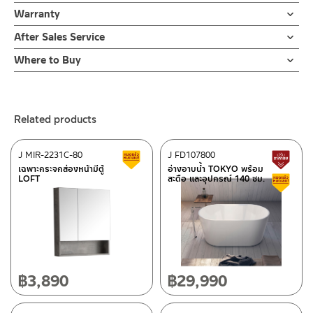
ตู้ล้างหน้าเก็บของ
ข้อห้ามในการใช้งาน
ออกแบบให้มีความสูงขึ้นเพื่อไม่ให้น้ำไหลลงซอกที่ติดกับกำแพง วัสดุผลิต
Warranty
ข้อควรระวังในการติดตั้งความเสี่ยงซึ่งอาจทำให้ได้รับบาดเจ็บหรือ
ผลิตจาก PLYWOOD ปิดผิวด้วยเมลามีนวีเนียร์
1.1 ห้ามโยนของแข็งลงบนอ่างล้างหน้า
จากเซรามิคเคลือบ ผ่านขั้นตอนการเผาด้วย
ผลิตภัณฑ์ชำรุด
รับประกันอ่างเซรามิค ไม่ร้าวราน ตลอดอายุการใช้งาน
วัสดุกันน้ำ กันชื้น
After Sales Service
1.2 ห้ามใช้ฝอยเหล็ก แปรงลวดหรือแผ่นฟองน้ำขัดถูแบบหยาบอาจ
อุณหภูมิ 200 องศาเซลเซียส มาตราฐานการผลิตนำเข้า ทำให้ไม่เหลือ
3.1 ความเสี่ยงซึ่งอาจได้รับบาดเจ็บกับอ่างล้างหน้า ซึ่งมีน้ำหนักมาก
ทำให้ผิวเคลือบเสียได้
Online Platform
ความชื้น จึงรับประกัน ไม่ร้าวหรือรานตลอดอายุการใช้งาน
ห้ามยกหรือติดตั้งโดยไม่มีผู้ช่วยติดตั้ง
Where to Buy
– Email: contact@charnpaiboon.com
3.2 พื้นผนังต้องตั้งฉากและได้ระดับ ผนังควรมีความแข็งแรง สามารถ
ร้านค้าตัวแทนจำหน่ายใกล้บ้านคุณ / Our Dealer
Click Here
Warning
– LINE: @Rasland
ตู้เฟอร์นิเจอร์เก็บของใต้อ่างล้างหน้า สามารถเก็บของที่ใช้ประจำวัน
รับน้ำหนักอ่างพร้อมตู้ได้
1.1 DO not throw any hard objects on to the ceramic.
ทำให้ห้องน้ำดูเรียบร้อย สวยงาม วางสิ่งของได้เอนกประสงค์
3.3 เตรียมท่อน้ำทิ้งจากพื้น 55-60 ซม.
ร้านค้าออนไลน์ของชาญไพบูลย์ / Charnpaiboon Online Store
1.2 DO not scrub by using hard or rough objects on the
กว้าง 78 ซม. ลึก 49 ซม. สี Chocolate Brown แบบลิ้นชัก 2 ชั้น ดึง
3.4 วัดความสูงจากพื้นที่จะติดตั้งตู้ วัดจากพพื้น 85-90 ซม. ที่แนะนำ
Related products
– Shopee
ceramic or cabinet.
เพื่อเปิด-ปิด ปิดนุ่มนวล ไม่กระแทกให้เกิดเสียงดังด้วยระบบ
ปรับได้ความเหมาพสมและความต้องการของลูกค้า
–
Lazada
Soft closed วัสดุ PLYWOOD ปิดผิวด้วย เมลามีนวีเนีย สามารถกัน
ข้อแนะนำในการดูแลรักษา
J MIR-2231C-80
J FD107800
Clearance sale
L
น้ำ หรือ กันชื้นได้ โดยมาพร้อมชุดน๊อตยึดเข้ากำแพง
Installation preparation
ติดต่อพนักงานขาย / Contact Sales Staff
เฉพาะกระจกส่องหน้ามีตู้
อ่างอาบน้ำ TOKYO พร้อม
2.1 ระวังอย่าทิ้งคราบไว้สกปรกไว้บนพื้นผิวสุขภัณฑ์เป็นเวลานาน
3.1 Be careful when moving the heavy objects. Please ask
LOFT
สะดือ และอุปกรณ์ 140 ซม.
C
Tel: 02-285-5795
2.2 เทคนิคการทำความสะอาดที่ดีคือล้างน้ำ ทำความความสะอาดและเช็ค
for assistant.
LINE:
@charnpaiboon.sales
ผิวสุขภัณฑ์ให้แห้งหลังใช้งาน
3.2 The wall must be flat and built in vertically balance. The
2.3 เพื่อยืดอายุการใช้งานที่ยาวนาน ควรติดตั้งในโซนที่แห้งหรือไม่ควร
After Sales Service Center – Bangkok
wall must be strong and thick enough to hold the cabinet
โดนน้ำมากเกินไป
and ceramic basic.
662/61-62 Rama 3 Road, Bangpongpang, Yannawa,
3.3 The standard height of the drain hole should be around
Maintenance
Bangkok 10120
50-60 cms. from the ground.
2.1 Do not leave stain on the cabinet or ceramic basin for
Tel: 02-358-0080 / 080-075-8668 / 091-545-0556
฿
3,890
฿
29,990
3.4 The standard height of the basin should be around 89-90
long time.
cms. from the ground.
2.2 Please use normal water to clean the basin and the