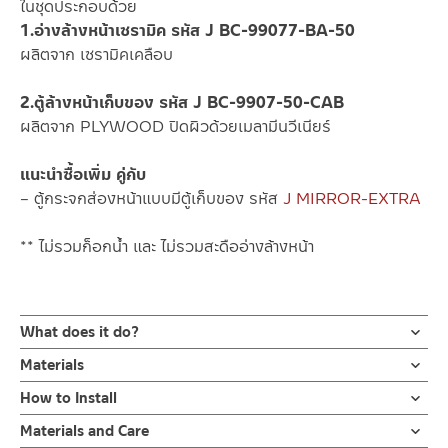
ในชุดประกอบด้วย
1.อ่างล้างหน้าเซรามิค รหัส J BC-99077-BA-50
ผลิตจาก เซรามิคเคลือบ
2.ตู้ล้างหน้าเก็บของ รหัส J BC-9907-50-CAB
ผลิตจาก PLYWOOD ปิดผิวด้วยเมลามีนวีเนียร์
แนะนำซื้อเพิ่ม คู่กับ
– ตู้กระจกส่องหน้าแบบมีตู้เก็บของ รหัส
J MIRROR-EXTRA
** ไม่รวมก็อกน้ำ และ ไม่รวมสะดืออ่างล้างหน้า
What does it do?
อ่างล้างหน้าเซรามิค ขนาดกว้าง 50 ซม. แบบมีรูก๊อกน้ำและมีรูน้ำล้น
Materials
ออกแบบให้ขอบอ่างมีที่พักของได้เล็กน้อย ทั้ง ขอบอ่างติดกับกำแพง
ในชุดประกอบด้วย
How to Install
ออกแบบให้มีความสูงขึ้นมาเพื่อไม่ให้น้ำไหลลงซอกที่ติดกับกำแพง
1.อ่างล้างหน้าเซรามิค รหัส J BC-99077-BA-50
ผลิตจากเซรามิคเคลือบ ผ่านการเผาด้วยอุณหภูมิ 200 องศาเซลเซียส
คลิ๊กเพื่อดูคู่มือติดตั้ง
Materials and Care
ผลิตจาก เซรามิคเคลือบ
ทำให้ไม่เหลือความชื้น จึงรับประกัน ไม่ร้าวหรือรานตลอดอายุการใช้