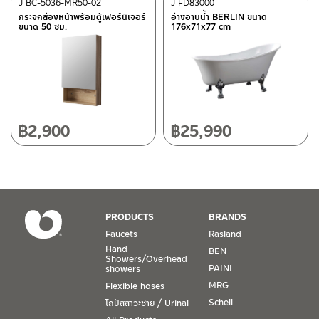
cabinet and wipe to dry after each use.
After Sales Service Center
J BC-5036-MR50-02
Chiangmai
J FD83000
ก่อนการติดตั้ง
2.3 To maintain the cabinet in a good condition, do not put
กระจกส่องหน้าพร้อมตู้เฟอร์นิเจอร์
อ่างอาบน้ำ BERLIN ขนาด
กรุณา อ่านคู่มือและคำเตือนต่างๆในคู่มือด้านบน หากพบความแปลก
ขนาด 50 ซม.
176x71x77 cm
the cabinet soak with water. Do put in a dry place.
118/33 Onsirin M.8, Sunpuloey, Doysaked, Chaingmai 50220
ปลอม หรือ สินค้าชำรุด เสียหาย อย่าเพิ่งติดตั้ง กรุณาติกต่อร้านค้าที่ซื้อ
Tel: 080-075-2626
ก่อน
Prior to installation
Operating Time
It is important that product is unpacked and inspected for
Monday – Friday 8:30-17:30 hrs.
any damage, defects and that the product supplied is
Saturday 8:30-15:00 hrs.
฿
2,900
฿
25,990
correct. If any of the above is apparent, do not proceed
Closed on Sunday and Special / Public Holidays
with this installation, and immediately contact the store of
purchase.
Conditions for Product Warranty
1. A proof of purchase, or seller’s receipt, shall be required
PRODUCTS
BRANDS
to validate product warranty which will be checked against
Faucets
Rasland
the date of purchase. In the absence of such proof of
Hand
BEN
purchase, no warranty claims can be made.
Showers/Overhead
PAINI
showers
MRG
Flexible hoses
2. To be eligible for warranty claims, a product must be in
its proper working condition. If defects such as dents,
Schell
โถปัสสาวะชาย / Urinal
cracks, or impact breakage are evident, or its overall