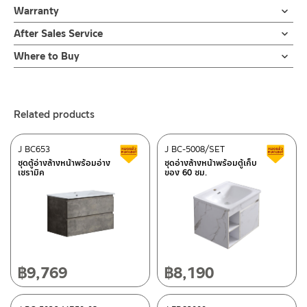
ข้อห้ามในการใช้งาน
งาน
Warranty
ข้อควรระวังในการติดตั้งความเสี่ยงซึ่งอาจทำให้ได้รับบาดเจ็บหรือ
2.ตู้ล้างหน้าเก็บของ รหัส J BC-9907-50-CAB
1.1 ห้ามโยนของแข็งลงบนอ่างล้างหน้า
ผลิตภัณฑ์ชำรุด
รับประกันอ่างเซรามิค ไม่ร้าวราน ตลอดอายุการใช้งาน
ผลิตจาก PLYWOOD ปิดผิวด้วยเมลามีนวีเนียร์
After Sales Service
1.2 ห้ามใช้ฝอยเหล็ก แปรงลวดหรือแผ่นฟองน้ำขัดถูแบบหยาบอาจ
ตู้เฟอร์นิเจอร์เก็บของใต้อ่างล้างหน้า พร้อมราวแขวนผ้า สามารถแขวน
3.1 ความเสี่ยงซึ่งอาจได้รับบาดเจ็บกับอ่างล้างหน้า ซึ่งมีน้ำหนักมาก
ทำให้ผิวเคลือบเสียได้
Online Platform
ผ้าชิ้นเล็ก ๆเพื่อเพิ่มการใช้สอย ขนาด 47.5 x 33 x 19 ซม. สีดำ ขนาด
ห้ามยกหรือติดตั้งโดยไม่มีผู้ช่วยติดตั้ง
Where to Buy
แนะนำซื้อเพิ่ม คู่กับ
– Email: contact@charnpaiboon.com
กะทัดรัด ผลิตจากวัสดุ PLYWOOD ปิดผิวด้วย เมลามีนวีเนีย สามารถ
3.2 พื้นผนังต้องตั้งฉากและได้ระดับ ผนังควรมีความแข็งแรง สามารถ
ร้านค้าตัวแทนจำหน่ายใกล้บ้านคุณ / Our Dealer
Click Here
– ตู้กระจกส่องหน้าแบบมีตู้เก็บของ รหัส
J MIRROR-EXTRA
Warning
– LINE: @Rasland
กันน้ำ หรือ กันชื้นได้ โดยมาพร้อมชุดน๊อตยึดเข้ากำแพง
รับน้ำหนักอ่างพร้อมตู้ได้
1.1 DO not throw any hard objects on to the ceramic.
3.3 เตรียมท่อน้ำทิ้งจากพื้น 55-60 ซม.
ร้านค้าออนไลน์ของชาญไพบูลย์ / Charnpaiboon Online Store
แนะนำซื้อเพิ่ม คู่กับ
1.2 DO not scrub by using hard or rough objects on the
ชุดอ่างล้างหน้าพร้อมตู้เฟอร์นิเจอร์เก็บของ ขนาด 40 ซม. มาพร้อมราว
3.4 วัดความสูงจากพื้นที่จะติดตั้งตู้ วัดจากพพื้น 85-90 ซม. ที่แนะนำ
Related products
– Shopee
– ตู้กระจกส่องหน้าแบบมีตู้เก็บของ รหัส
J MIRROR-EXTRA
ceramic or cabinet.
แขวนอเนกประสงค์ สะดวกสบายสามารถแขวนผ้าชิ้นเล็ก ๆ เพิ่มได้ เหมาะ
ปรับได้ความเหมาพสมและความต้องการของลูกค้า
–
Lazada
กับพื้นที่ ขนาดเล็กการติดตั้งง่ายและประหยัดพื้นที่ในห้องน้ำ ได้สินค้ามี
ข้อแนะนำในการดูแลรักษา
J BC653
J BC-5008/SET
Clearance sale
C
คุณภาพ ราคาย่อมเยาว์ และไม่ต้องกลัวเรื่องความชื้น เนื่องจากวัสดุ
Installation preparation
ติดต่อพนักงานขาย / Contact Sales Staff
ชุดตู้อ่างล้างหน้าพร้อมอ่าง
ชุดอ่างล้างหน้าพร้อมตู้เก็บ
2.1 ระวังอย่าทิ้งคราบไว้สกปรกไว้บนพื้นผิวสุขภัณฑ์เป็นเวลานาน
ผลิตจาก PLYWOOD ปิดผิวด้วย เมลามีนวีเนีย กันน้ำ สามารถเปลี่ยน
3.1 Be careful when moving the heavy objects. Please ask
เซรามิค
ของ 60 ซม.
Tel: 02-285-5795
2.2 เทคนิคการทำความสะอาดที่ดีคือล้างน้ำ ทำความความสะอาดและเช็ค
จากอ่างล้างหน้าธรรมดาให้เป็นงานที่มีดีไซน์ หรูหรา และมีฟังชั่นการใช้
for assistant.
LINE:
@charnpaiboon.sales
ผิวสุขภัณฑ์ให้แห้งหลังใช้งาน
งานเพิ่มมากขึ้น
3.2 The wall must be flat and built in vertically balance. The
2.3 เพื่อยืดอายุการใช้งานที่ยาวนาน ควรติดตั้งในโซนที่แห้งหรือไม่ควร
After Sales Service Center – Bangkok
wall must be strong and thick enough to hold the cabinet
โดนน้ำมากเกินไป
ใช้ต่อเนื่องได้กับสินค้า ก๊อกอ่างล้างหน้า , ท่อน้ำทิ้ง , สายน้ำดี, สต๊อ
and ceramic basic.
662/61-62 Rama 3 Road, Bangpongpang, Yannawa,
ปวาล์ว,สะดืออ่างล้างหน้า
3.3 The standard height of the drain hole should be around
Maintenance
Bangkok 10120
50-60 cms. from the ground.
2.1 Do not leave stain on the cabinet or ceramic basin for
Tel: 02-358-0080 / 080-075-8668 / 091-545-0556
฿
9,769
฿
8,190
3.4 The standard height of the basin should be around 89-90
long time.
cms. from the ground.
2.2 Please use normal water to clean the basin and the
ติดต่อ ชาญไพบูลย์ / Contact Us
Click Here