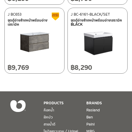
ติดต่อ ชาญไพบูลย์ / Contact Us
คลิกที่นี่
118/33 โครงการอรสิริน ม.8 ต.สันปูเลย อ.ดอยสะเก็ด เชียงใหม่
50220
J BC653
J BC-6161-BLACK/SET
สินค้าลดราคา เคลียร์สต็อก
โทร: 080-075-2626
ชุดตู้อ่างล้างหน้าพร้อมอ่าง
ชุดตู้อ่างล้างหน้าพร้อมอ่างเซรามิค
เซรามิค
BLACK
วันและเวลาทำการ
วันจันทร์ – วันศุกร์ เวลา 8:30-17:30 น.
วันเสาร์ เวลา 8:30-15:00 น.
หยุดวันอาทิตย์ และวันหยุดนักขัตฤกษ์
฿
9,769
฿
8,290
เงื่อนไขการรับประกันสินค้า
1. การรับประกัน จะต้องมีหลักฐานการซื้อ หรือ ใบเสร็จ โดยทางบริษัทฯ
ขอตรวจสอบโดยนับวันซื้อขายเป็นสำคัญ ทางบริษัทฯ ไม่สามารถให้
เงื่อนไขการรับประกันสินค้าได้ หากไม่มีเอกสารดังกล่าว
PRODUCTS
BRANDS
ก๊อกน้ำ
Rasland
2. การรับประกันสินค้า จะรับประกันฉพาะสินค้าที่อยู่ในสภาพการใช้งาน
ฝักบัว
Ben
ปกติ หากมีตำหนิ ชำรุด ร้าว ตกพื้น หรือสภาพภายนอกอยู่ในสภาพที่ใช้
สายน้ำดี
Paini
งานไม่ได้ ทางบริษัทฯ ถือว่าไม่อยู่ในเงื่อนไขการรับประกัน
โถปัสสาวะชาย / Urinal
MRG