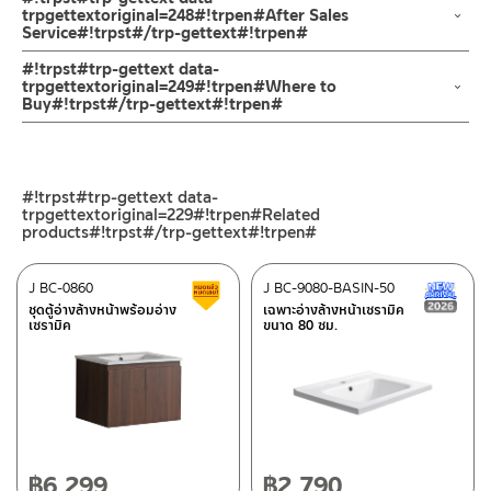
เพื่อไม่ให้น้ำไหลลงซอกที่ติดกับกำแพง
ผ่านขั้นตอนการเผาด้วยอุณหภูมิ 200 องศาเซลเซียส
trpgettextoriginal=248#!trpen#After Sales
Service#!trpst#/trp-gettext#!trpen#
วัสดุผลิตจากเซรามิคเคลือบ ผ่านขั้นตอนการเผาด้วยอุณหภูมิ 200
องศาเซลเซียส มาตราฐานการผลิตนำเข้า
ช่องทางออนไลน์
#!trpst#trp-gettext data-
ทำให้ไม่เหลือความชื้น จึงรับประกัน ไม่ร้าวหรือรานตลอดอายุการใช้งาน
– Email: contact@charnpaiboon.com
trpgettextoriginal=249#!trpen#Where to
Buy#!trpst#/trp-gettext#!trpen#
– LINE: @Rasland
ร้านค้าตัวแทนจำหน่ายใกล้บ้านคุณ / Our Dealer
คลิกที่นี่
ร้านค้าออนไลน์ของชาญไพบูลย์ / Charnpaiboon Online Store
#!trpst#trp-gettext data-
– Shopee
trpgettextoriginal=229#!trpen#Related
–
Lazada
products#!trpst#/trp-gettext#!trpen#
ติดต่อพนักงานขาย / Contact Sales Staff
J BC-0860
J BC-9080-BASIN-50
สินค้าลดราคา เคลียร์สต็อก
N
โทร: 02-285-5795
ชุดตู้อ่างล้างหน้าพร้อมอ่าง
เฉพาะอ่างล้างหน้าเซรามิค
ศูนย์บริการและอะไหล่ กรุงเทพฯ
LINE:
@charnpaiboon.sales
เซรามิค
ขนาด 80 ซม.
662/61-62 ถนน พระราม3 แขวงบางโพงพาง เขตยานนาวา กรุงเทพฯ
10120
โทร: 02-358-0080 / 080-075-8668 / 091-545-0556
ศูนย์บริการและอะไหล่
เชียงใหม่
฿
6,299
฿
2,790