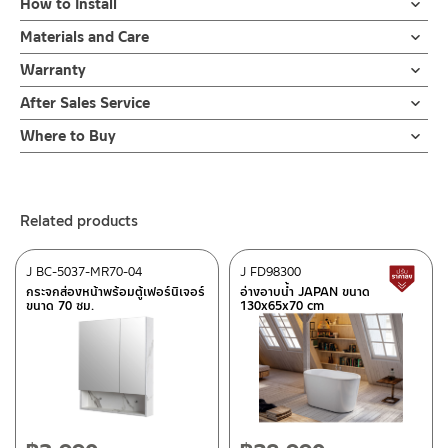
How to Install
อ่างล้างหน้าเซรามิค ขนาดกว้าง 60 ซม. แบบมีรูก๊อกน้ำและมีรูน้ำล้น
วัสดุเซรามิคเคลือบ สีขาว
ผลิตจากเซรามิคเคลือบ
คลิ๊กเพื่อดูคู่มือการติดตั้ง
Materials and Care
ผ่านการเผาด้วยอุณหภูมิ 200 องศาเซลเซียส ทำให้ไม่เหลือความชื้นจึง
ตู้เฟอร์นิเจอร์เก็บของ
ข้อห้ามในการใช้งาน
รับประกันอ่างเซรามิค
Warranty
ข้อควรระวังในการติดตั้งความเสี่ยงซึ่งอาจทำให้ได้รับบาดเจ็บหรือ
ผลิตจากวัสดุ PLYWOOD ปิดผิวด้วย เมลามีนวีเนีย สี BLACK
1.1 ห้ามโยนของแข็งลงบนอ่างล้างหน้า
ไม่ร้าว ไม่รานตลอดอายุการใช้งาน
ผลิตภัณฑ์ชำรุด
รับประกันอ่างเซรามิค ไม่ร้าวราน ตลอดอายุการใช้งาน
After Sales Service
1.2 ห้ามใช้ฝอยเหล็ก แปรงลวดหรือแผ่นฟองน้ำขัดถูแบบหยาบอาจ
3.1 ความเสี่ยงซึ่งอาจได้รับบาดเจ็บกับอ่างล้างหน้า ซึ่งมีน้ำหนักมาก
ทำให้ผิวเคลือบเสียได้
Online Platform
ตู้เฟอร์นิเจอร์เก็บของใต้อ่างล้างหน้า สี BLACK ขนาด 58 x 46 x 45
ห้ามยกหรือติดตั้งโดยไม่มีผู้ช่วยติดตั้ง
Where to Buy
– Email: contact@charnpaiboon.com
cm แบบบานเปิด-ปิด 2 บาน
3.2 พื้นผนังต้องตั้งฉากและได้ระดับ ผนังควรมีความแข็งแรง สามารถ
ร้านค้าตัวแทนจำหน่ายใกล้บ้านคุณ / Our Dealer
Click Here
Warning
– LINE: @Rasland
สวิงเปิดซ้ายและขวา ด้วยบานพับแบบ Soft closed ปิดนุ่มนวลไม่
รับน้ำหนักอ่างพร้อมตู้ได้
1.1 DO not throw any hard objects on to the ceramic.
กระแทกให้เกิดเสียงดัง ด้านในเป็นตู้โล่ง
3.3 เตรียมท่อน้ำทิ้งจากพื้น 55-60 ซม.
ร้านค้าออนไลน์ของชาญไพบูลย์ / Charnpaiboon Online Store
1.2 DO not scrub by using hard or rough objects on the
สามารถเก็บของที่ใช้ประจำวัน วางสิ่งของที่มีความสูง หรือ กว้าง ทำให้
3.4 วัดความสูงจากพื้นที่จะติดตั้งตู้ วัดจากพพื้น 85-90 ซม. ที่แนะนำ
Related products
– Shopee
ceramic or cabinet.
ห้องน้ำดูเรียบร้อย สวยงาม ทันสมัย
ปรับได้ความเหมาพสมและความต้องการของลูกค้า
–
Lazada
เนื่องจาก บานเปิด ไม่มีมือจับ ผลิตจากวัสดุ PLYWOOD ปิดผิวด้วย เม
ข้อแนะนำในการดูแลรักษา
J BC-5037-MR70-04
J FD98300
L
ลามีนวีเนีย สีดำ สามารถกันน้ำ
Installation preparation
ติดต่อพนักงานขาย / Contact Sales Staff
กระจกส่องหน้าพร้อมตู้เฟอร์นิเจอร์
อ่างอาบน้ำ JAPAN ขนาด
2.1 ระวังอย่าทิ้งคราบไว้สกปรกไว้บนพื้นผิวสุขภัณฑ์เป็นเวลานาน
หรือ กันชื้นได้ โดยมาพร้อมชุดน๊อตยึดเข้ากำแพง
3.1 Be careful when moving the heavy objects. Please ask
ขนาด 70 ซม.
130x65x70 cm
Tel: 02-285-5795
2.2 เทคนิคการทำความสะอาดที่ดีคือล้างน้ำ ทำความความสะอาดและเช็ค
for assistant.
LINE:
@charnpaiboon.sales
ผิวสุขภัณฑ์ให้แห้งหลังใช้งาน
ใช้ต่อเนื่องได้กับสินค้า ก๊อกอ่างล้างหน้า , ท่อน้ำทิ้ง , สายน้ำดี, สต๊อ
3.2 The wall must be flat and built in vertically balance. The
2.3 เพื่อยืดอายุการใช้งานที่ยาวนาน ควรติดตั้งในโซนที่แห้งหรือไม่ควร
After Sales Service Center – Bangkok
ปวาล์ว,สะดืออ่างล้างหน้า
wall must be strong and thick enough to hold the cabinet
โดนน้ำมากเกินไป
and ceramic basic.
662/61-62 Rama 3 Road, Bangpongpang, Yannawa,
3.3 The standard height of the drain hole should be around
Maintenance
Bangkok 10120
50-60 cms. from the ground.
2.1 Do not leave stain on the cabinet or ceramic basin for
Tel: 02-358-0080 / 080-075-8668 / 091-545-0556