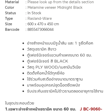
Material
Please look up from the details section
Color
Melamine veneer Midnight Black
Status
In Stock
Type
Rasland-Ware
Size
600 x 470 x 450 cm
Barcode
8855473066044
อ่างล้างหน้าแบบมีรูน้ำล้น และ 1 รูยึดก๊อก
วัสดุเซรามิก สีขาว
ตู้เฟอร์นิเจอร์แขวนกำแพงขนาด 60 ซม.
ตู้เฟอร์นิเจอร์ สี BLACK
วัสดุ PLY WOOD/เมลามีนวีเนีย
ติดตั้งก๊อกน้ำได้ทุกยี่ห้อ
ใช้ร่วมกับสะดืออ่างขนาดมาตราฐาน
มาพร้อมอุปกรณ์ชุดน็อตยึดพนัง
รับประกันเซรามิคไม่ร้าวรานตลอดอายุการใช้งาน
ในชุดประกอบด้วย
1.เฉพาะอ่างล้างหน้าเซรามิค ขนาด 60 ซม.
J BC-9060-