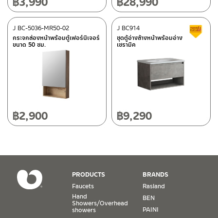
฿
3,990
฿
28,990
3.4 The standard height of the basin should be around 89-90
long time.
cms. from the ground.
2.2 Please use normal water to clean the basin and the
ติดต่อ ชาญไพบูลย์ / Contact Us
Click Here
cabinet and wipe to dry after each use.
After Sales Service Center
J BC-5036-MR50-02
Chiangmai
J BC914
C
ก่อนการติดตั้ง
2.3 To maintain the cabinet in a good condition, do not put
กระจกส่องหน้าพร้อมตู้เฟอร์นิเจอร์
ชุดตู้อ่างล้างหน้าพร้อมอ่าง
กรุณา อ่านคู่มือและคำเตือนต่างๆในคู่มือด้านบน หากพบความแปลก
ขนาด 50 ซม.
เซรามิค
the cabinet soak with water. Do put in a dry place.
118/33 Onsirin M.8, Sunpuloey, Doysaked, Chaingmai 50220
ปลอม หรือ สินค้าชำรุด เสียหาย อย่าเพิ่งติดตั้ง กรุณาติกต่อร้านค้าที่ซื้อ
Tel: 080-075-2626
ก่อน
Prior to installation
Operating Time
It is important that product is unpacked and inspected for
Monday – Friday 8:30-17:30 hrs.
any damage, defects and that the product supplied is
Saturday 8:30-15:00 hrs.
฿
2,900
฿
9,290
correct. If any of the above is apparent, do not proceed
Closed on Sunday and Special / Public Holidays
with this installation, and immediately contact the store of
purchase.
Conditions for Product Warranty
1. A proof of purchase, or seller’s receipt, shall be required
PRODUCTS
BRANDS
to validate product warranty which will be checked against
Faucets
Rasland
the date of purchase. In the absence of such proof of
Hand
BEN
purchase, no warranty claims can be made.
Showers/Overhead
PAINI
showers