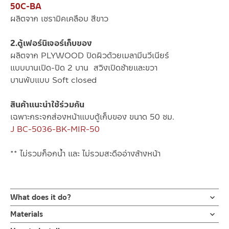
50C-BA
ผลิตจาก เซรามิคเคลือบ สีขาว
2.ตู้เฟอร์นิเจอร์เก็บของ
ผลิตจาก PLYWOOD ปิดผิวด้วยเมลามีนวีเนียร์
แบบบานเปิด-ปิด 2 บาน สวิงเปิดซ้ายและขวา
บานพับแบบ Soft closed
สินค้าแนะนำใช้ร่วมกัน
เฉพาะกระจกส่องหน้าแบบตู้เก็บของ ขนาด 50 ซม.
J BC-5036-BK-MIR-50
** ไม่รวมก็อกน้ำ และ ไม่รวมสะดืออ่างล้างหน้า
What does it do?
ชุดอ่างล้างหน้าเซรามิคพร้อมตู้เก็บของ ขนาด 60 ซม. J BC-9060-
Materials
60-BK-SET
Ceramic wash basin