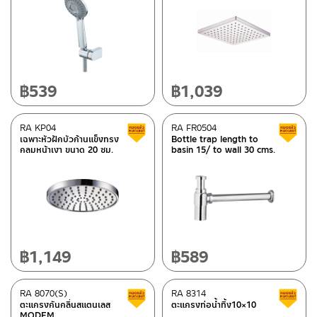
Urinal pans
(5)
Floor Drainers
(24)
Valve
(82)
Mirrors
(5)
฿
539
฿
1,039
Bathrooms accessories
(14)
Rain Shower/Showerpipe
(36)
P-traps/Bottle traps
(26)
RA KP04
RA FR0504
Clearance sale
เฉพาะหัวฝักบัวก้านแข็งทรง
Bottle trap length to
basin waste/bathtub waste
(22)
กลมหน้าเงา ขนาด 20 ซม.
basin 15/ to wall 30 cms.
วาล์วขับล้างโถปัสสาวะชาย
(7)
Mirror furniture set
(23)
Material
สแตนเลส เกรด 304
(132)
฿
1,149
฿
589
ซิงค์
(2)
glass
(3)
RA 8070(S)
RA 8314
Clearance sale
ตะแกรงกันกลิ่นสแตนเลส
ตะแกรงท่อน้ำทิ้ง10×10
rubber
(3)
MODEM