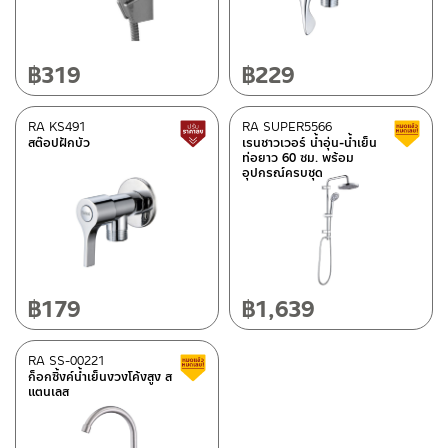
Special tags
OVO COLLECTION
(10)
฿
319
฿
229
MATT GOLD COLLECTION
(28)
REVERSE COLLECTION
(75)
RA KS491
RA SUPER5566
Lower price tag
สต๊อปฝักบัว
เรนชาวเวอร์ น้ำอุ่น-น้ำเย็น
ท่อยาว 60 ซม. พร้อม
อุปกรณ์ครบชุด
Status
Best seller
(21)
New Arrival สินค้าใหม่ ปี 2026
(73)
ดีที่สุดจาก Rasland
(1)
฿
179
฿
1,639
Normal stock level
(202)
Clearance sale
(542)
RA SS-00221
Clearance sale
ก็อกซิ้งค์น้ำเย็นงวงโค้งสูง ส
แตนเลส
In stock