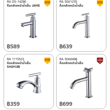
RA DS-14290
RA 50A1235
Clearance sale
Melamine veneer Marble White
(6)
ก็อกล้างหน้าน้ำเย็น JAME
ก็อกล้างหน้าน้ำเย็น
Melamine veneer Chocolate Brown
(9)
Stainless steel MATT
(272)
Stainless steel SHINY
(33)
Shiny chrome
(266)
Aluminium
(1)
฿
589
฿
639
Black
(106)
Matt bronze
(9)
RA 1115523
RA 50A6498
Clearance sale
ก๊อกล้างหน้าน้ำเย็น
ก็อกล้างหน้าน้ำเย็น
Gun metal
(1)
SHAYUBI
Black marble
(1)
Gray
(27)
Golden
(32)
White
(185)
฿
359
฿
699
Rose gold
(13)