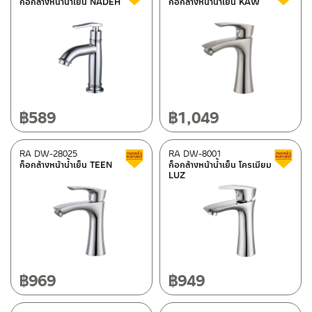
ก็อกล้างหน้าน้ำเย็น NADEH
ก็อกล้างหน้าน้ำเย็น KAW
Color
เงินด้าน
(1)
SILVER MATT
(1)
wooden light beach
(5)
฿
589
฿
1,049
Gun gray
(7)
clear
(1)
RA DW-28025
RA DW-8001
Clearance sale
ก็อกล้างหน้าน้ำเย็น TEEN
ก็อกล้างหน้าน้ำเย็น โครเมียม
Semi Black
(1)
LUZ
brown
(9)
Plain white
(1)
Semi black
(1)
Melamine veneer Wood White
(5)
฿
969
฿
949
Melamine veneer Midnight Black
(15)
Melamine veneer Classy Brown
(7)