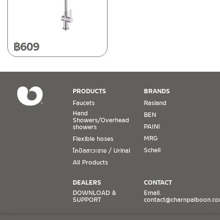
฿
609
PRODUCTS
BRANDS
Faucets
Rasland
Hand
BEN
Showers/Overhead
PAINI
showers
MRG
Flexible hoses
Schell
โถปัสสาวะชาย / Urinal
All Products
DEALERS
CONTACT
DOWNLOAD &
Email.
SUPPORT
contact@charnpaiboon.c
ONLINE STORES
SOCIAL MEDIA