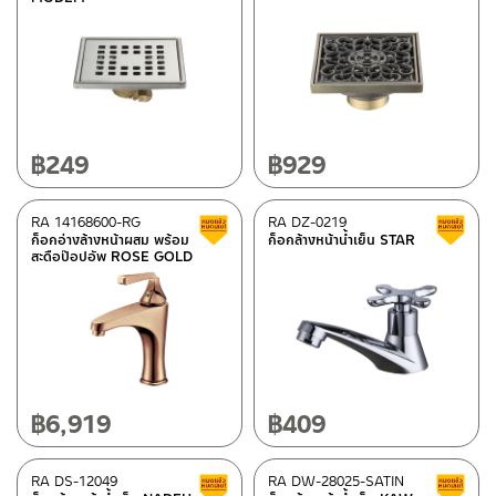
brass/rubber
(1)
Please look up from the details section
(150)
Synthetic polymer(PET)
(16)
PE
(10)
฿
249
฿
929
Mirror
(6)
PVC
(12)
RA 14168600-RG
RA DZ-0219
Clearance sale
ก็อกอ่างล้างหน้าผสม พร้อม
ก็อกล้างหน้าน้ำเย็น STAR
Coated ceramic
(143)
สะดือป๊อปอัพ ROSE GOLD
Ply wood/Melamine veneer
(51)
Acrylic/Fiber glass
(11)
Plastic ABS
(45)
Zinc
(55)
Aluminium
(25)
฿
6,919
฿
409
Stainless steel
(260)
RA DS-12049
RA DW-28025-SATIN
Clearance sale
Brass
(115)