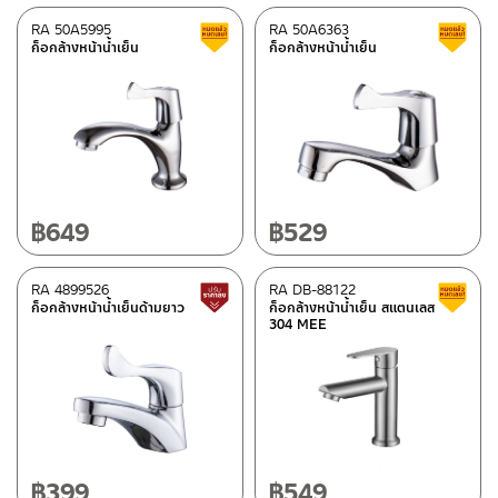
Copper color
(1)
RA 50A5995
RA 50A6363
Clearance sale
ก็อกล้างหน้าน้ำเย็น
ก็อกล้างหน้าน้ำเย็น
Type
Rasland-Accessories
(140)
Rasland-AQ2
(255)
Rasland-AQ3
(47)
฿
649
฿
529
Rasland-fittings
(641)
Rasland-Ware
(99)
RA 4899526
RA DB-88122
Lower price tag
ก็อกล้างหน้าน้ำเย็นด้ามยาว
ก็อกล้างหน้าน้ำเย็น สแตนเลส
304 MEE
Usage
อะไหล่ AQ 987654-UF
(10)
อะไหล่ AQ 969888
(10)
อะไหล่ AQ 901234
(10)
อะไหล่ AQ 91335-UF
(10)
฿
399
฿
549