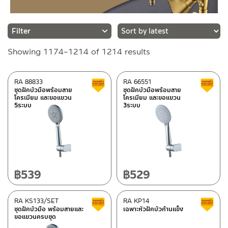
Sorted
Showing 1174–1214 of 1214 results
Category
by
ก๊อกน้ำห้องครัว
(86)
latest
RA 88833
RA 66551
Clearance sale
Shower hose
(15)
ชุดฝักบัวมือพร้อมสาย
ชุดฝักบัวมือพร้อมสาย
โครเมียม และขอแขวน
โครเมียม และขอแขวน
Bathroom accessories
(154)
5ระบบ
3ระบบ
Hand Showers/Overhead showers
(62)
Faucets
(139)
Spare parts for sanitary wares
(217)
Toilet bowls/Sanitary wares
(64)
wash basins furniture
(65)
฿
539
฿
529
Ceramic wash basin
(62)
Bath tubs
(11)
RA KS133/SET
RA KP14
Clearance sale
Flexible hoses
(40)
ชุดฝักบัวมือ พร้อมสายและ
เฉพาะหัวฝักบัวก้านแข็ง
ขอแขวนครบชุด
Bidet sprayers
(57)